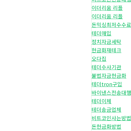
이더리움 리플
이더리움 리플
돈믹싱최저수수
테더매입
정치자금세탁
현금화재테크
오다집
테더수사기관
불법자금현금화
테더tron구입
바이낸스전송대
테더이체
테더송금업체
비트코인사는방
돈현금화방법