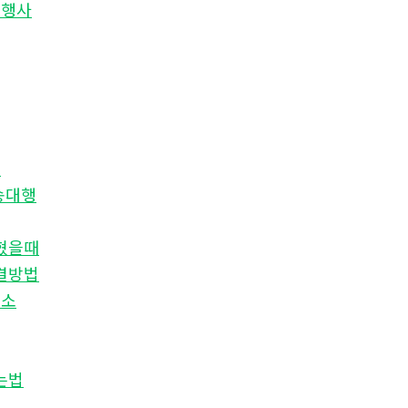
대행사
입
송대행
혔을때
결방법
래소
는법
행