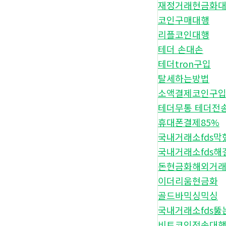
재정거래현금화
코인구매대행
리플코인대행
테더 손대손
테더tron구입
탈세하는방법
소액결제코인구
테더무통 테더전
휴대폰결제85%
국내거래소fds막
국내거래소fds해
돈현금화해외거
이더리움현금화
골드바믹싱믹싱
국내거래소fds뚫
비트코인전송대