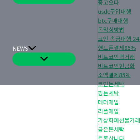
뉴
중고오다
토
글
usdc구입대행
btc구매대행
돈믹싱방법
코인 송금대행 2
핸드폰결제85%
NEWS
비트코인퀵거래
메
뉴
비트코인현금화
토
글
소액결제85%
코인돈세탁
핑돈세탁
테더매입
리플매입
가상화폐선물거
금은돈세탁
트론삽니다