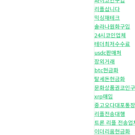
파이코인구입
리플삽니다
믹싱재테크
솔라나원화구입
24시코인업체
테더최저수수료
usdc판매처
장외거래
btc현금화
탈세돈현금화
문화상품권코인
xrp매입
중고오다대포통
리플전송대행
트론 리플 전송업
이더리움현금화