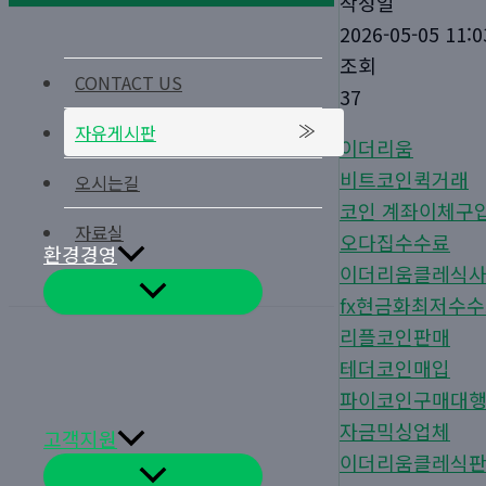
작성일
2026-05-05 11:0
조회
CONTACT US
37
자유게시판
이더리움
비트코인퀵거래
오시는길
코인 계좌이체구
자료실
오다집수수료
환경경영
이더리움클레식
메
fx현금화최저수
뉴
토
리플코인판매
글
테더코인매입
파이코인구매대
자금믹싱업체
고객지원
이더리움클레식
메