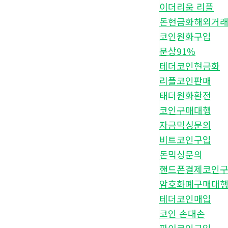
이더리움 리플
돈현금화해외거
코인원화구입
문상91%
테더코인현금화
리플코인판매
태더원화환전
코인구매대행
자금믹싱문의
비트코인구입
돈믹싱문의
핸드폰결제코인
암호화폐구매대
테더코인매입
코인 손대손