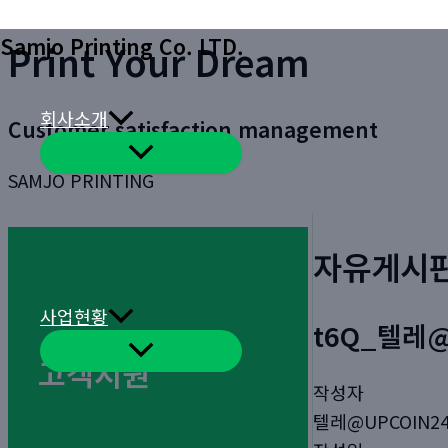
콘
Samjo Printing Co. LTD.
Print Your Dream
텐
츠
로
회사소개
Customer satisfaction management
건
메
너
뉴
SAMJO PRINTING
토
뛰
글
기
자유게시
사업현황
t6Q_텔레
메
고객지원
뉴
토
작성자
글
텔레@UPCOIN2