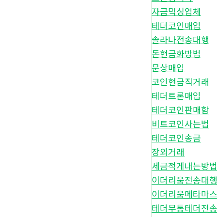
자금믹싱업체
테더코인매입
솔라나전송대행
돈현금화방법
문상매입
코인현금직거래
테더트론매입
테더코인판매함
비트코인사는법
테더코인송금
장외거래
세금적게내는방
이더리움전송대
이더리움메타마
테더무통테더전