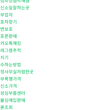
몸캠피싱협박해결
흥신소일잘하는곳
청부업자
대포차찾기
신변보호
대포폰판매
카카오톡해킹
텔레그램추적
환치기
복수하는방법
탐정사무실저렴한곳
청부폭행가격
흥신소가격
안성심부름센터
선불심매입판매
불륜조회