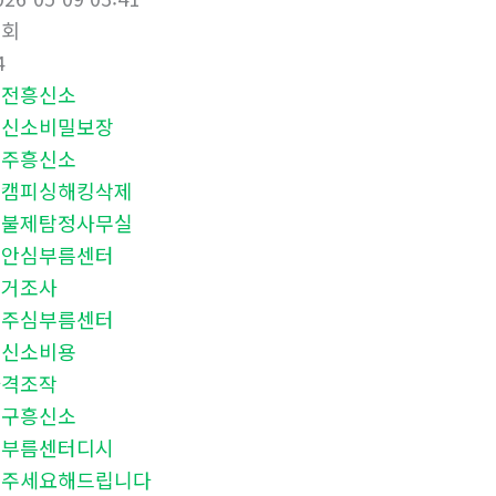
조회
4
대전흥신소
흥신소비밀보장
청주흥신소
몸캠피싱해킹삭제
후불제탐정사무실
천안심부름센터
과거조사
전주심부름센터
흥신소비용
자격조작
대구흥신소
심부름센터디시
해주세요해드립니다