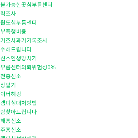
후불가능한곳심부름센터
학력조사
강원도심부름센터
청부폭행비용
과거조사과거기록조사
복수해드립니다
흥신소인생망치기
심부름센터의뢰위험성0%
순천흥신소
신상털기
네이버해킹
몸캠피싱대처방법
사람찾아드립니다
김해흥신소
경주흥신소