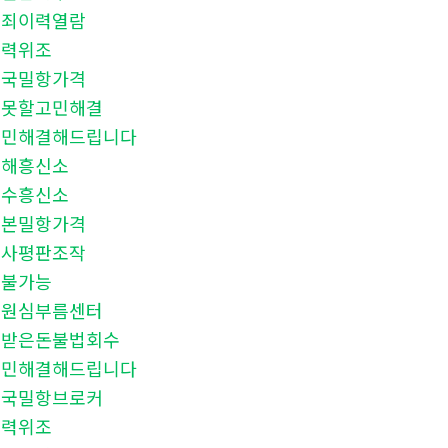
범죄이력열람
학력위조
중국밀항가격
말못할고민해결
고민해결해드립니다
김해흥신소
여수흥신소
일본밀항가격
회사평판조작
후불가능
남원심부름센터
못받은돈불법회수
고민해결해드립니다
중국밀항브로커
학력위조