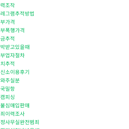
학력조작
텔레그램추적방법
청부가격
청부폭행가격
자금추적
협박받고있을때
청부업자절차
위치추적
흥신소이용후기
도와주실분
중국밀항
몸캠피싱
선불심매입판매
범죄이력조사
탐정사무실완전범죄