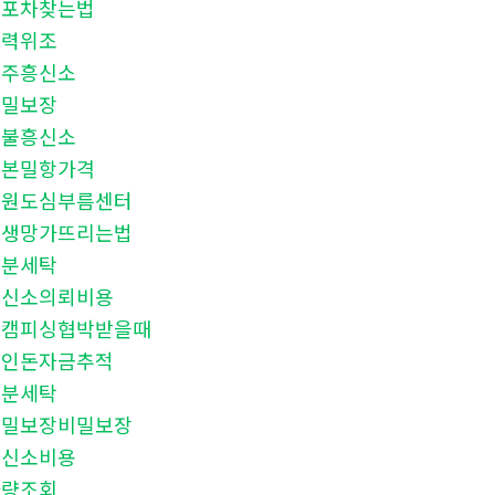
대포차찾는법
학력위조
전주흥신소
비밀보장
후불흥신소
일본밀항가격
강원도심부름센터
인생망가뜨리는법
신분세탁
흥신소의뢰비용
몸캠피싱협박받을때
떼인돈자금추적
신분세탁
비밀보장비밀보장
흥신소비용
차량조회