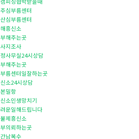
몸캠피싱협박받을때
청주심부름센터
마산심부름센터
김해흥신소
청부해주는곳
마사지조사
정사무실24시상담
청부해주는곳
심부름센터일잘하는곳
신소24시상담
일본밀항
흥신소인생망치기
어려운일해드립니다
후불제흥신소
청부의뢰하는곳
상간남복수