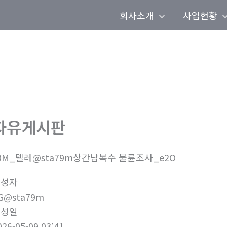
회사소개
사업현황
자유게시판
0M_텔레@sta79m상간남복수 불륜조사_e2O
작성자
G@sta79m
작성일
026-05-09 03:41