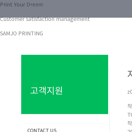
콘
Print Your Dream
Samjo Printing Co. LTD.
텐
Customer satisfaction management
츠
로
SAMJO PRINTING
건
너
뛰
기
고객지원
z
T
CONTACT US
2