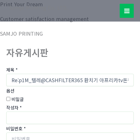
콘
Print Your Dream
Samjo Printing Co. LTD.
텐
Mai
Customer satisfaction management
츠
로
Men
SAMJO PRINTING
건
너
자유게시판
뛰
기
제목
*
옵션
비밀글
작성자
*
비밀번호
*