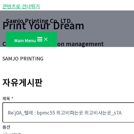
콘텐츠로 건너뛰기
Samjo Printing Co. LTD.
Print Your Dream
Main Menu
Customer satisfaction management
SAMJO PRINTING
자유게시판
제목
*
옵션