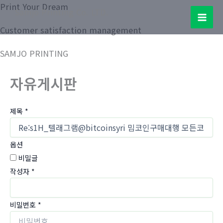
콘
Print Your Dream
Samjo Printing Co. LTD.
텐
Mai
Customer satisfaction management
츠
로
Men
SAMJO PRINTING
건
너
자유게시판
뛰
기
제목
*
옵션
비밀글
작성자
*
비밀번호
*