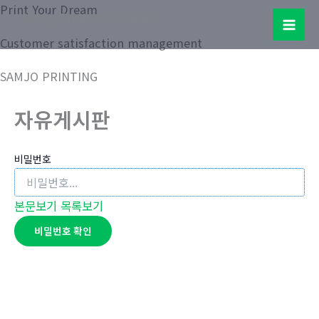
콘
Print Your Dream
Samjo Printing Co. LTD.
텐
Mai
Customer satisfaction management
츠
로
Men
SAMJO PRINTING
건
너
자유게시판
뛰
기
비밀번호
본문보기
목록보기
비밀번호 확인