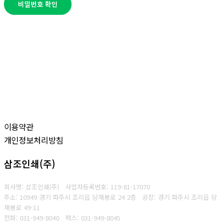
비밀번호 확인
이용약관
개인정보처리방침
삼조인쇄(주)
회사명: 삼조인쇄(주)
사업자등록번호: 119-81-17070
주소: 10949 경기 파주시 조리읍 당재봉로 24 2층 공장: 경기 파주시 조리읍 당
재봉로 49-11
전화: 031-949-8040
팩스: 031-949-8045