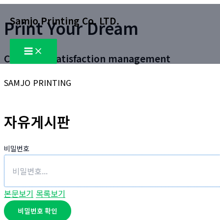
콘
Samjo Printing Co. LTD.
Print Your Dream
텐
츠
Main
로
Menu
Customer satisfaction management
건
너
SAMJO PRINTING
뛰
기
자유게시판
비밀번호
본문보기
목록보기
비밀번호 확인