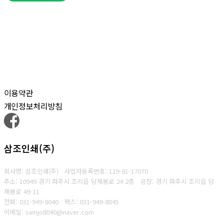
이용약관
개인정보처리방침
삼조인쇄(주)
회사명: 삼조인쇄(주)
사업자등록번호: 119-81-17070
주소: 10949 경기 파주시 조리읍 당재봉로 24 2층 공장: 경기 파주시 조리읍 당
재봉로 49-11
전화: 031-949-8040
팩스: 031-949-8045
이메일: samjo8040@naver.com