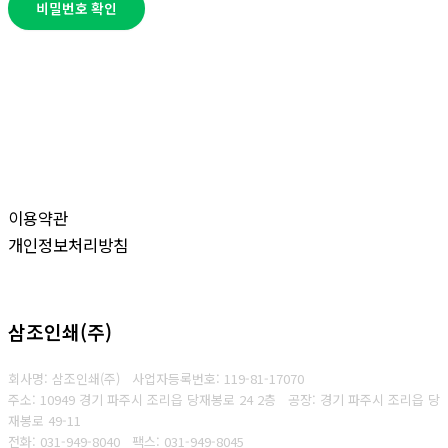
비밀번호 확인
이용약관
개인정보처리방침
삼조인쇄(주)
회사명: 삼조인쇄(주)
사업자등록번호: 119-81-17070
주소: 10949 경기 파주시 조리읍 당재봉로 24 2층 공장: 경기 파주시 조리읍 당
재봉로 49-11
전화: 031-949-8040
팩스: 031-949-8045