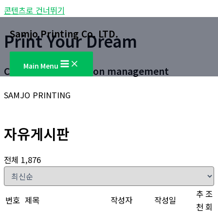
콘텐츠로 건너뛰기
Samjo Printing Co. LTD.
Print Your Dream
Main Menu
Customer satisfaction management
SAMJO PRINTING
자유게시판
전체 1,876
추
조
번호
제목
작성자
작성일
천
회