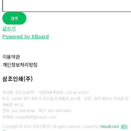
검색
글쓰기
Powered by KBoard
이용약관
개인정보처리방침
삼조인쇄(주)
회사명: 삼조인쇄(주)
사업자등록번호: 119-81-17070
주소: 10949 경기 파주시 조리읍 당재봉로 24 2층 공장: 경기 파주시 조리읍 당
재봉로 49-11
전화: 031-949-8040
팩스: 031-949-8045
이메일: samjo8040@naver.com
Copyright © 2025 삼조인쇄(주). All rights reserved.
Created by
Yescall.com
[
관리