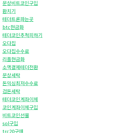
문상비트코인구입
환치기
테더트론파는곳
btc현금화
테더코인추척피하기
오다집
오다집수수료
리플현금화
소액결제테더전환
문상세탁
돈믹싱최저수수료
검돈세탁
테더코인계좌이체
코인계좌이체구입
비트코인선물
sol구입
trc20구매