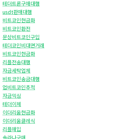
테더트론구매대행
usdt판매대행
비트코인현금화
비트코인환전
문상비트코인구입
테더코인비대면거래
비트코인현금화
리플전송대행
자금세탁업체
비트코인송금대행
업비트코인추적
자금믹싱
테더이체
이더리움현금화
이더리움클레식
리플매입
솔라나구매