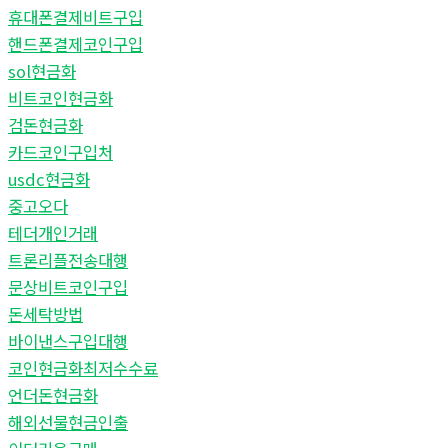
휴대폰결제비트구입
핸드폰결제코인구입
sol현금화
비트코인현금화
검돈현금화
카드코인구입처
usdc현금화
중고오다
테더개인거래
트론리플전송대행
문상비트코인구입
돈세탁방법
바이낸스구입대행
코인현금화최저수수료
언더돈현금화
해외선물현금인출