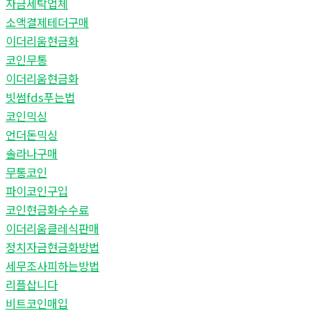
자금세탁업체
소액결제테더구매
이더리움현금화
코인무통
이더리움현금화
빗썸fds푸는법
코인믹싱
언더돈믹싱
솔라나구매
무통코인
파이코인구입
코인현금화수수료
이더리움클레식판매
정치자금현금화방법
세무조사피하는방법
리플삽니다
비트코인매입