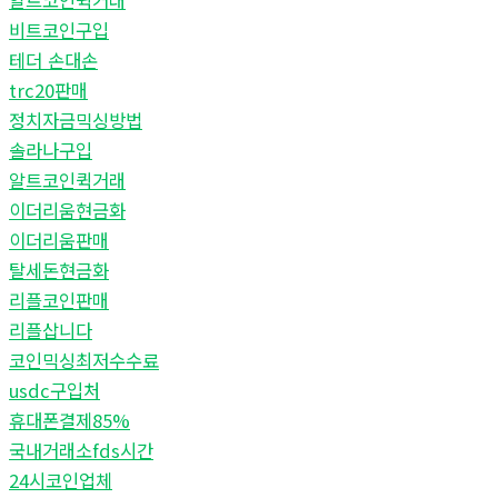
알트코인퀵거래
비트코인구입
테더 손대손
trc20판매
정치자금믹싱방법
솔라나구입
알트코인퀵거래
이더리움현금화
이더리움판매
탈세돈현금화
리플코인판매
리플삽니다
코인믹싱최저수수료
usdc구입처
휴대폰결제85%
국내거래소fds시간
24시코인업체