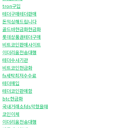
tron구입
테더구매테더판매
돈믹싱해드립니다
골드바현금화현금화
롯데상품권테더구매
비트코인판매사이트
이더리움전송대행
테더수사기관
비트코인현금화
fx세탁최저수수료
테더매입
테더코인판매함
btc현금화
국내거래소fds막혔을때
코인이체
이더리움전송대행