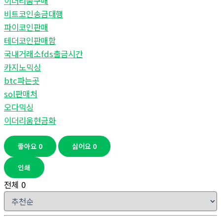
이더리움구매
비트코인송금대행
파이코인판매
테더코인판매함
국내거래소fds출금시간
카지노믹싱
btc파는곳
sol판매처
오다믹싱
이더리움현금화
좋아요
0
싫어요
0
인쇄
전체
0