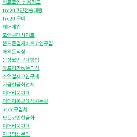
비트코인 신용카드
trc20코인전송대행
trc20 구매
테더매입
코인구매사이트
핸드폰결제비트코인구입
해외돈믹싱
문상코인구매방법
아프리카tv돈믹싱
소액결제코인구매
자금현금화업체
이더리움판매
이더리움클레식사는곳
usdc구입처
모든코인현금화
이더리움판매
자금믹싱문의