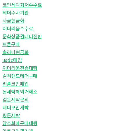
코인세탁최저수수료
테더수사기관
자금현금화
이더리움수수료
문화상품권테더전환
트론구매
솔라나현금화
usdc매입
이더리움전송대행
컬쳐랜드테더구매
리플코인매입
돈세탁해외거래소
검돈세탁문의
테더코인세탁
핑돈세탁
암호화폐구매대행