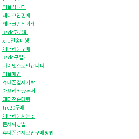
리플삽니다
테더코인판매
테더코인직거래
usdc현금화
xrp전송대행
이더리움구매
usdc구입처
바이낸스코인삽니다
리플매입
휴대폰결제세탁
아프리카tv돈세탁
테더전송대행
trc20구매
이더리움사는곳
돈세탁방법
휴대폰결제코인구매방법