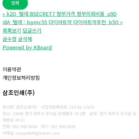
«
k2O_텔레:BSECRET7 청부가격 청부의뢰비용_u9D
i8A_텔레 : bpmc55 다이어트약 다이어트약추천_b5O
»
목록보기
답글쓰기
글수정
글삭제
Powered by KBoard
이용약관
개인정보처리방침
삼조인쇄(주)
회사명: 삼조인쇄(주)
사업자등록번호: 119-81-17070
주소: 10949 경기 파주시 조리읍 당재봉로 24 2층 공장: 경기 파주시 조리읍 당
재봉로 49-11
전화: 031-949-8040
팩스: 031-949-8045
이메일: samjo8040@naver.com