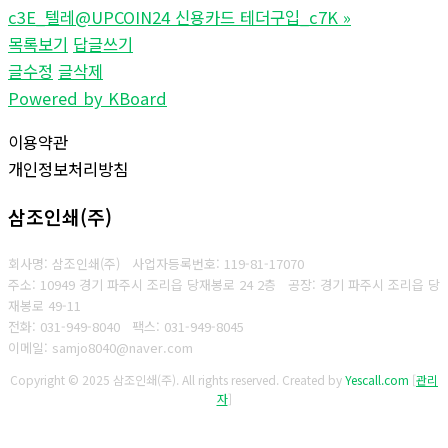
c3E_텔레@UPCOIN24 신용카드 테더구입_c7K
»
목록보기
답글쓰기
글수정
글삭제
Powered by KBoard
이용약관
개인정보처리방침
삼조인쇄(주)
회사명: 삼조인쇄(주)
사업자등록번호: 119-81-17070
주소: 10949 경기 파주시 조리읍 당재봉로 24 2층 공장: 경기 파주시 조리읍 당
재봉로 49-11
전화: 031-949-8040
팩스: 031-949-8045
이메일: samjo8040@naver.com
Copyright © 2025 삼조인쇄(주). All rights reserved.
Created by
Yescall.com
[
관리
자
]