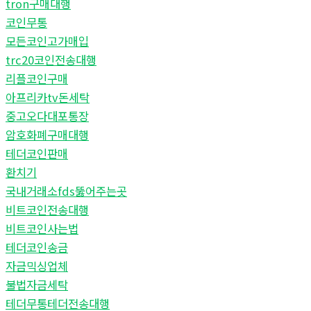
tron구매대행
코인무통
모든코인고가매입
trc20코인전송대행
리플코인구매
아프리카tv돈세탁
중고오다대포통장
암호화폐구매대행
테더코인판매
환치기
국내거래소fds뚫어주는곳
비트코인전송대행
비트코인사는법
테더코인송금
자금믹싱업체
불법자금세탁
테더무통테더전송대행