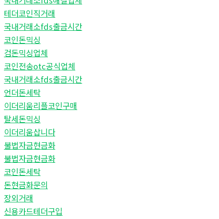
국내거래소fds해결업체
테더코인직거래
국내거래소fds출금시간
코인돈믹싱
검돈믹싱업체
코인전송otc공식업체
국내거래소fds출금시간
언더돈세탁
이더리움리플코인구매
탈세돈믹싱
이더리움삽니다
불법자금현금화
불법자금현금화
코인돈세탁
돈현금화문의
장외거래
신용카드테더구입