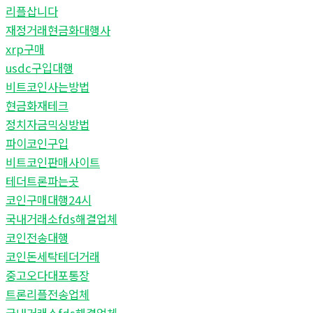
리플삽니다
재정거래현금화대행사
xrp구매
usdc구입대행
비트코인사는방법
현금화재테크
정치자금믹싱방법
파이코인구입
비트코인판매사이트
테더트론파는곳
코인구매대행24시
국내거래소fds해결업체
코인전송대행
코인돈세탁테더거래
중고오다대포통장
트론리플전송업체