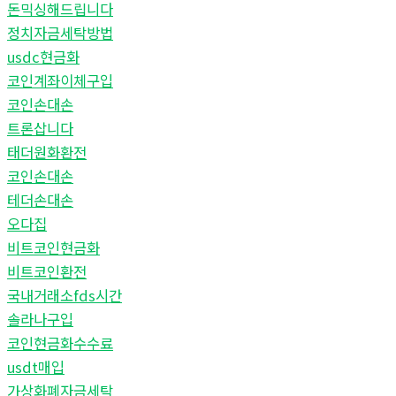
돈믹싱해드립니다
정치자금세탁방법
usdc현금화
코인계좌이체구입
코인손대손
트론삽니다
태더원화환전
코인손대손
테더손대손
오다집
비트코인현금화
비트코인환전
국내거래소fds시간
솔라나구입
코인현금화수수료
usdt매입
가상화폐자금세탁