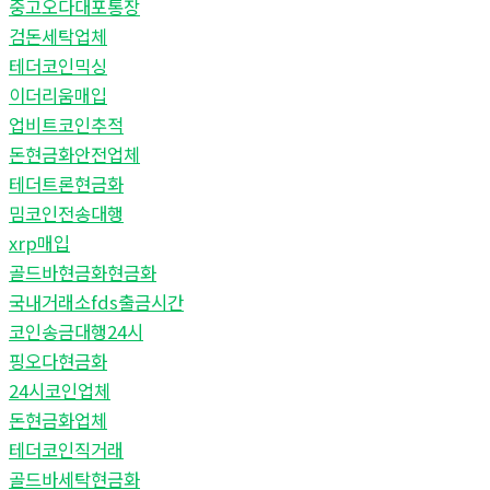
중고오다대포통장
검돈세탁업체
테더코인믹싱
이더리움매입
업비트코인추적
돈현금화안전업체
테더트론현금화
밈코인전송대행
xrp매입
골드바현금화현금화
국내거래소fds출금시간
코인송금대행24시
핑오다현금화
24시코인업체
돈현금화업체
테더코인직거래
골드바세탁현금화