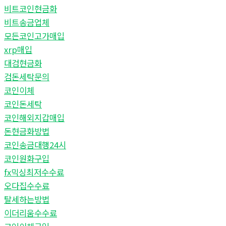
비트코인현금화
비트송금업체
모든코인고가매입
xrp매입
대검현금화
검돈세탁문의
코인이체
코인돈세탁
코인해외지갑매입
돈현금화방법
코인송금대행24시
코인원화구입
fx믹싱최저수수료
오다집수수료
탈세하는방법
이더리움수수료