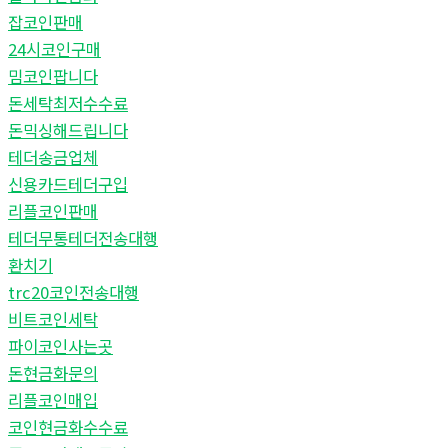
잡코인판매
24시코인구매
밈코인팝니다
돈세탁최저수수료
돈믹싱해드립니다
테더송금업체
신용카드테더구입
리플코인판매
테더무통테더전송대행
환치기
trc20코인전송대행
비트코인세탁
파이코인사는곳
돈현금화문의
리플코인매입
코인현금화수수료