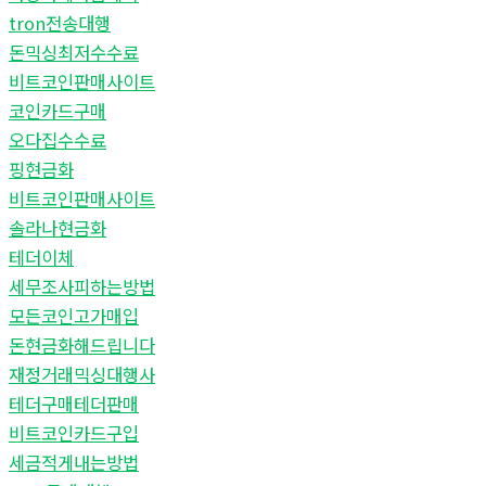
tron전송대행
돈믹싱최저수수료
비트코인판매사이트
코인카드구매
오다집수수료
핑현금화
비트코인판매사이트
솔라나현금화
테더이체
세무조사피하는방법
모든코인고가매입
돈현금화해드립니다
재정거래믹싱대행사
테더구매테더판매
비트코인카드구입
세금적게내는방법