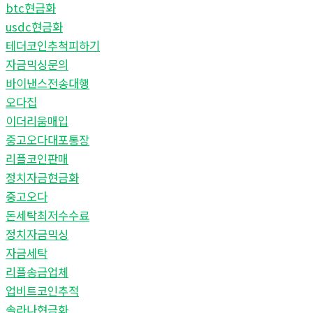
btc현금화
usdc현금화
테더코인추척피하기
자금믹싱문의
바이낸스전송대행
오다집
이더리움매입
중고오다대포통장
리플코인판매
정치자금현금화
중고오다
돈세탁최저수수료
정치자금믹싱
자금세탁
리플송금업체
업비트코인추적
솔라나현금화