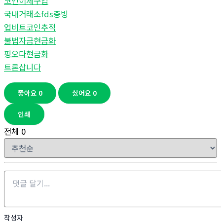
코인이체구입
국내거래소fds증빙
업비트코인추적
불법자금현금화
핑오다현금화
트론삽니다
좋아요
0
싫어요
0
인쇄
전체
0
작성자