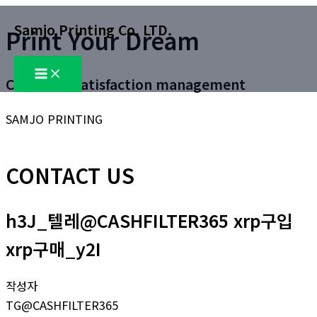
콘
Samjo Printing Co. LTD.
Print Your Dream
텐
츠
Main
로
Menu
Customer satisfaction management
건
너
SAMJO PRINTING
뛰
기
CONTACT US
h3J_텔레@CASHFILTER365 xrp구입
xrp구매_y2I
작성자
TG@CASHFILTER365