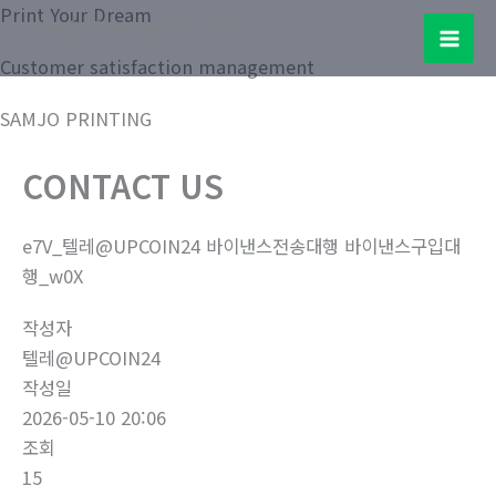
콘
Print Your Dream
Samjo Printing Co. LTD.
텐
Mai
Customer satisfaction management
츠
로
Men
SAMJO PRINTING
건
너
CONTACT US
뛰
기
e7V_텔레@UPCOIN24 바이낸스전송대행 바이낸스구입대
행_w0X
작성자
텔레@UPCOIN24
작성일
2026-05-10 20:06
조회
15