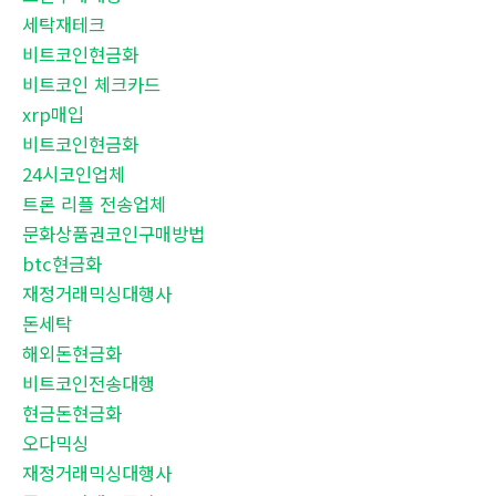
세탁재테크
비트코인현금화
비트코인 체크카드
xrp매입
비트코인현금화
24시코인업체
트론 리플 전송업체
문화상품권코인구매방법
btc현금화
재정거래믹싱대행사
돈세탁
해외돈현금화
비트코인전송대행
현금돈현금화
오다믹싱
재정거래믹싱대행사