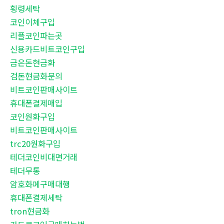
횡령세탁
코인이체구입
리플코인파는곳
신용카드비트코인구입
금은돈현금화
검돈현금화문의
비트코인판매사이트
휴대폰결제매입
코인원화구입
비트코인판매사이트
trc20원화구입
테더코인비대면거래
테더무통
암호화폐구매대행
휴대폰결제세탁
tron현금화