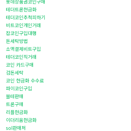
롯데상품권코인구매
테더트론현금화
테더코인추척피하기
비트코인개인거래
잡코인구입대행
돈세탁방법
소액결제비트구입
테더코인직거래
코인 카드구매
검돈세탁
코인 현금화 수수료
파이코인구입
블테판매
트론구매
리플현금화
이더리움현금화
sol판매처