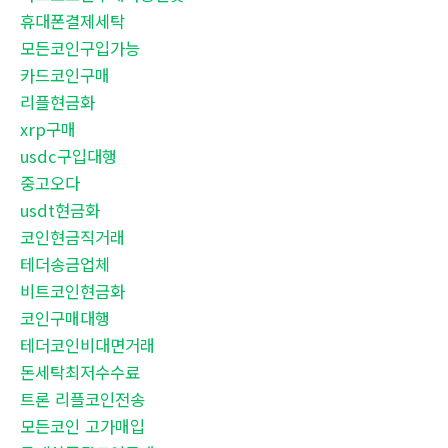
휴대폰결제세탁
모든코인구입가능
카드코인구매
리플현금화
xrp구매
usdc구입대행
중고오다
usdt현금화
코인현금직거래
테더송금업체
비트코인현금화
코인구매대행
테더코인비대면거래
돈세탁최저수수료
트론 리플코인전송
모든코인 고가매입