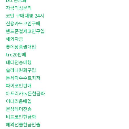
btc현금화
자금믹싱문의
코인 구매대행 24시
신용카드코인구매
핸드폰결제코인구입
해외자금
롯데상품권매입
trc20판매
테더전송대행
솔라나원화구입
돈세탁수수료최저
파이코인판매
아프리카tv돈현금화
이더리움매입
문상테더전송
비트코인현금화
해외선물현금인출