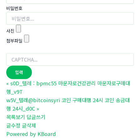
비밀번호
사진
첨부파일
«
s0D_텔레 : bpmc55 마운자로건강관리 마운자로구매대
행_v9T
w5V_텔래@bitcoinsyri 코인 구매대행 24시 코인 송금대
행 24시_d0C
»
목록보기
답글쓰기
글수정
글삭제
Powered by KBoard