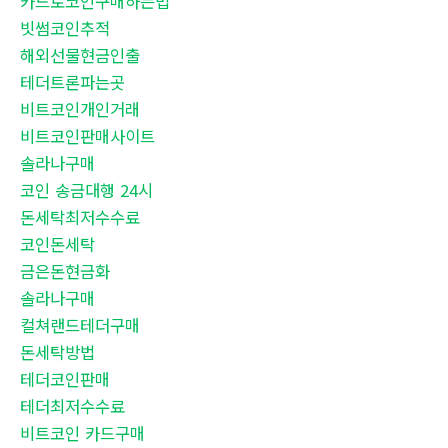
카드로코인구매하는법
빗썸코인추적
해외선물현금인출
테더트론파는곳
비트코인개인거래
비트코인판매사이트
솔라나구매
코인 송금대행 24시
돈세탁최저수수료
코인돈세탁
금은돈현금화
솔라나구매
컬쳐랜드테더구매
돈세탁방법
테더코인판매
테더최저수수료
비트코인 카드구매