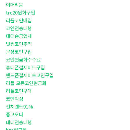
이더리움
trc20원화구입
리플코인매입
코인전송대행
테더송금업체
빗썸코인추적
문상코인구입
코인현금화수수료
휴대폰결제비트구입
핸드폰결제비트코인구입
리플 모든코인현금화
리플코인구매
코인믹싱
컬쳐랜드91%
중고오다
테더전송대행