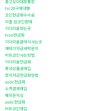
중고오다대포통장
trc20구매대행
코인현금화수수료
리플 잡코인판매
이더리움파는곳
tron현금화
이더리움클레식사는곳
재테크자금세탁문의
비트코인사는방법
이더리움현금화
롯데상품권매입
정치자금현금화방법
usdc현금화
소액결제매입
해외돈믹싱
usdc현금화
비트코인매입