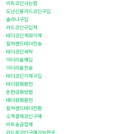
비트코인사는법
도난신용카드코인구입
솔라나구입
카드코인구입처
테더코인계좌이체
컬쳐랜드테더전송
테더코인세탁
이더리움매입
이더리움전송
테더코인이체구입
테더원화환전
돈현금화방법
태더원화환전
컬쳐랜드테더전환
소액결제코인구매
비트송금업체
카드로코인구매가능한곳