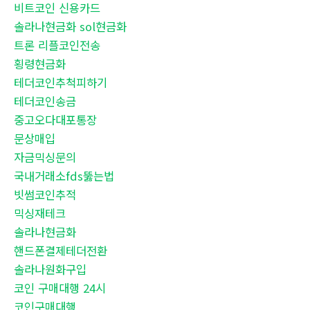
비트코인 신용카드
솔라나현금화 sol현금화
트론 리플코인전송
횡령현금화
테더코인추척피하기
테더코인송금
중고오다대포통장
문상매입
자금믹싱문의
국내거래소fds뚫는법
빗썸코인추적
믹싱재테크
솔라나현금화
핸드폰결제테더전환
솔라나원화구입
코인 구매대행 24시
코인구매대행