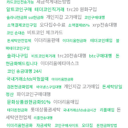
세금적게내는방법
카드코인전송가능
알트코인구매
테더코인직거래
trc20 원화구입
개인지갑 고가매입
솔라나현금화 sol현금화
코인구매대행
오다집수수료
xrp전송대행
소액결제코인구입
소액결제85%
비트코인 체크카드
코인 손대손
이더리움판매
테더코인매입
돈세탁안전업체
이더리움현금화
블
랙테더코인구입
솔라나구입
trc20전송대행
btc구매대행
돈
비트코인퀵거래
이더리움메타마스크
현금화해드립니다
코인 송금대행 24시
국내거래소fds막혔을때
이더리움현금화
개인지갑 고가매입
돈세탁당일
검돈현금화업체
바이낸스구입대행
파이코인구매대행
정산
문화상품권현금화91%
이더리움매입
롯데상품권세탁
돈
리플매입
테더돈현금화
국내거래소fds송금시간
세탁안전업체
리플전송대행
이더리움현금화
자금세탁
오다집
코인구매사이트
돈현금화방법