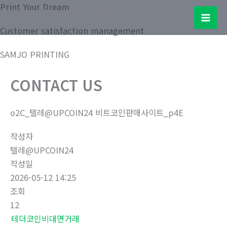
콘
Print Your Dream
Samjo Printing Co. LTD.
텐
Mai
Customer satisfaction management
츠
로
Men
SAMJO PRINTING
건
너
CONTACT US
뛰
기
o2C_텔레@UPCOIN24 비트코인판매사이트_p4E
작성자
텔레@UPCOIN24
작성일
2026-05-12 14:25
조회
12
테더코인비대면거래