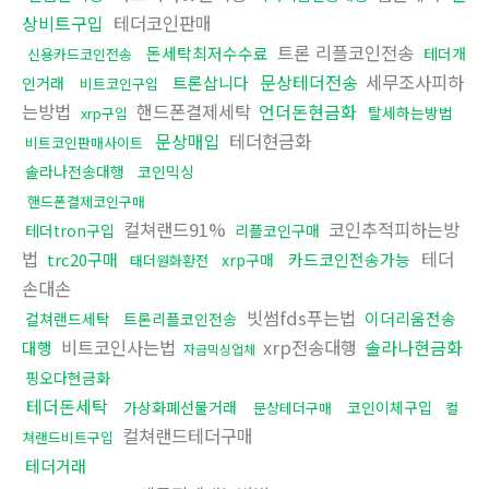
상비트구입
테더코인판매
트론 리플코인전송
돈세탁최저수수료
테더개
신용카드코인전송
문상테더전송
세무조사피하
트론삽니다
인거래
비트코인구입
는방법
핸드폰결제세탁
언더돈현금화
탈세하는방법
xrp구입
문상매입
테더현금화
비트코인판매사이트
솔라나전송대행
코인믹싱
핸드폰결제코인구매
컬쳐랜드91%
코인추적피하는방
테더tron구입
리플코인구매
법
테더
trc20구매
카드코인전송가능
xrp구매
태더원화환전
손대손
빗썸fds푸는법
이더리움전송
컬쳐랜드세탁
트론리플코인전송
비트코인사는법
xrp전송대행
솔라나현금화
대행
자금믹싱업체
핑오다현금화
테더돈세탁
가상화폐선물거래
코인이체구입
문상테더구매
컬
컬쳐랜드테더구매
쳐랜드비트구입
테더거래