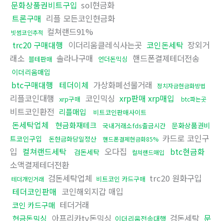
문화상품권비트구입
sol현금화
트론구매
리플 모든코인현금화
컬쳐랜드91%
빗썸코인추적
trc20 구매대행
이더리움클레식사는곳
코인돈세탁
장외거
래소
솔라나구매
핸드폰결제테더전송
블테판매
언더돈믹싱
이더리움매입
btc구매대행
테더이체
가상화폐선물거래
정치자금현금화방법
리플코인대행
코인믹싱
xrp판매 xrp매입
xrp구매
btc파는곳
비트코인환전
리플매입
비트코인판매사이트
돈세탁업체
현금화재테크
문화상품권비
국내거래소fds출금시간
카드로 코인구
트코인구입
돈현금화당일정산
핸드폰결제현금화85%
입
컬쳐랜드세탁
오다집
btc현금화
검돈세탁
컬쳐랜드매입
소액결제테더전환
검돈세탁업체
trc20 원화구입
비트코인 카드구매
테더개인거래
테더코인판매
코인해외지갑 매입
테더거래
코인 카드구매
아프리카tv돈믹싱
검돈세탁
문
현금돈믹싱
이더리움전송대행