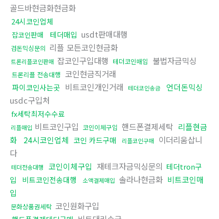
골드바현금화현금화
24시코인업체
usdt판매대행
테더매입
잡코인판매
리플 모든코인현금화
검돈믹싱문의
잡코인구입대행
불법자금믹싱
테더코인매입
트론리플코인판매
코인현금직거래
트론리플 전송대행
비트코인개인거래
언더돈믹싱
파이코인사는곳
테더코인송금
usdc구입처
fx세탁최저수수료
비트코인구입
핸드폰결제세탁
리플현금
코인이체구입
리플매입
화
24시코인업체
이더리움삽니
코인 카드구매
리플코인구매
다
코인이체구입
재테크자금믹싱문의
테더tron구
테더전송대행
솔라나현금화
비트코인매
입
비트코인전송대행
소액결제매입
입
코인원화구입
문화상품권세탁