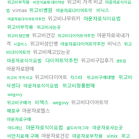
위고비 가격 비교
위고비부작용
마운자로식이요
비만치료제 대리처방
vimax
위고비병원
비닉스
마운자로다이어트약
법
위고비나무위키
마운자로식이요법
마운자로다이어트약추천
위고비부작용
위고비사는곳
위고비건강
마운자로국내가
위고비성인병
위고비다이어트약추천
격
위고비성인병
비닉스
마운자로다이어트약추천
위고
시알리스
위고비재고있는곳
비다이어트약
다이어트약추천
위고비구입후기
마운자로식이요법
센트립
마운자로판매
위고비다이어트
위고비
칵스타
위고비구매대행
위고비 가격 비교
삭센다
위고비정품판매
마운자로식이요법
wegovy
비맥스
위고비다이어트약
위고비구매가
wegovy
마운자로헬스
해포쿠
마운자로구매
마운자로식이요법
마운자로사는곳
아드레닌
골드비아그라
마운자로건강
vinix
비만치료제 구매
마운자로부작용
위고