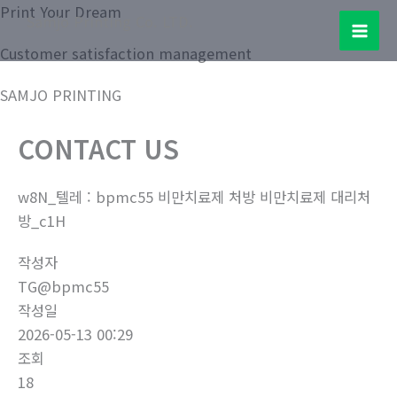
콘
Print Your Dream
Samjo Printing Co. LTD.
텐
Mai
Customer satisfaction management
츠
로
Men
SAMJO PRINTING
건
너
CONTACT US
뛰
기
w8N_텔레 : bpmc55 비만치료제 처방 비만치료제 대리처
방_c1H
작성자
TG@bpmc55
작성일
2026-05-13 00:29
조회
18