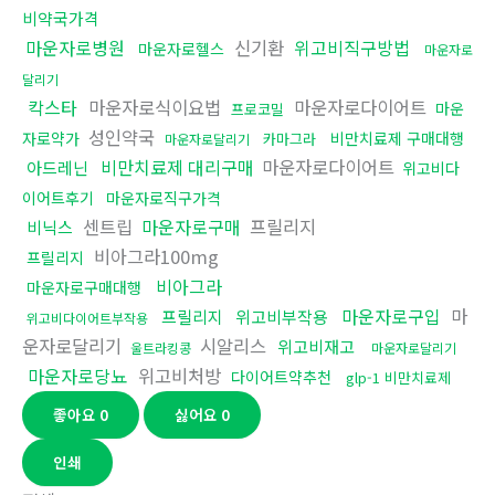
비약국가격
마운자로병원
신기환
위고비직구방법
마운자로헬스
마운자로
달리기
칵스타
마운자로식이요법
마운자로다이어트
마운
프로코밀
성인약국
자로약가
비만치료제 구매대행
카마그라
마운자로달리기
비만치료제 대리구매
마운자로다이어트
아드레닌
위고비다
이어트후기
마운자로직구가격
센트립
마운자로구매
프릴리지
비닉스
비아그라100mg
프릴리지
비아그라
마운자로구매대행
마운자로구입
마
프릴리지
위고비부작용
위고비다이어트부작용
운자로달리기
시알리스
위고비재고
울트라킹콩
마운자로달리기
마운자로당뇨
위고비처방
다이어트약추천
glp-1 비만치료제
좋아요
0
싫어요
0
인쇄