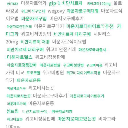
마운자로약가
glp-1 비만치료제
울트
vimax
비아그라100mg
라킹콩
wegovy
마운자로식
마운자로구매대행
위고비직구업체
이요법
마운자로구입
마운자로구매후기
마운자로구매가
마운자로다이어트약추천
카
마운자로안전거래
마그라
위고비처방방법
시알리스
비만치료제 대리구매
20mg
마운자로식이요법
비만치료제 처방
위고비안전거래
비만치료제 대리구매
마운자로국내출시
마운자로헬스
위고비정품판매
위고비
마운자로정품판매
마운자로병원
위고비성인병
위고비비용
가격 비교
위고비병원
마운자로
프로코밀
위고비다이어트부작용
약가
마운자로운동
위고비사는곳
마운자로직구
마운자로구매후기
마운자로사는곳
마운자로다이어트후기
마운자로운동
마운자로가격
센트립
비만치료제 구입
마운자로처방
위고비정품판매
마운자로재고있는곳
비아그라
위고비효능
100mg