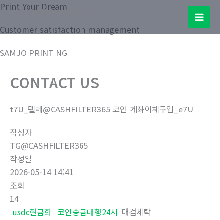
콘
Print Your Dream
Samjo Printing Co. LTD.
텐
Mai
Customer satisfaction management
츠
로
Men
SAMJO PRINTING
건
너
CONTACT US
뛰
기
t7U_텔레@CASHFILTER365 코인 계좌이체구입_e7U
작성자
TG@CASHFILTER365
작성일
2026-05-14 14:41
조회
14
usdc현금화
코인송금대행24시
대검세탁