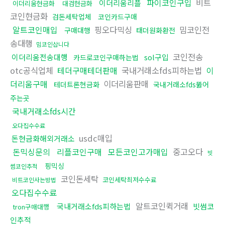
파이코인구입
비트
이더리움리플
이더리움현금화
대검현금화
코인현금화
검돈세탁업체
코인카드구매
알트코인매입
핑오다믹싱
밈코인전
구매대행
태더원화환전
송대행
밈코인삽니다
코인전송
이더리움전송대행
sol구입
카드로코인구매하는법
otc공식업체
테더구매테더판매
국내거래소fds피하는법
이
더리움구매
이더리움판매
테더트론현금화
국내거래소fds뚫어
주는곳
국내거래소fds시간
오다집수수료
usdc매입
돈현금화해외거래소
돈믹싱문의
리플코인구매
모든코인고가매입
중고오다
빗
핑믹싱
썸코인추적
코인돈세탁
코인세탁최저수수료
비트코인사는방법
오다집수수료
알트코인퀵거래
국내거래소fds피하는법
빗썸코
tron구매대행
인추적