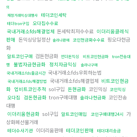
의
테더코인세탁
재정거래믹싱대행사
오다집수수료
테더tron구입
국내거래소fds해결업체
돈세탁최저수수료
이더리움클레식
판매
돈믹싱당일정산
핑오다현금
코인현금화수수료
솔라나판매
화
검돈현금화
알트코인구매
언더돈믹싱
비트코인현금화
tron전송대
불법자금현금화
정치자금믹싱
행
솔라나구매
국내거래소fds우회하는법
국내거래소fds출금시간
국내거래소fds해결업체
비트코인현금
국내거래소fds해결방법
화
업비트코인추적
sol구입
돈현금화
코인믹싱
코인믹싱
검돈현금화
tron구매대행
코인전송
오다집
솔라나현금화
대행
이더리움현금화
sol구입
가
알트코인매입
코인구매대행24시
상화폐선물거래
이더리움판매
테더코인판매
테더수사기관
테더대리송금