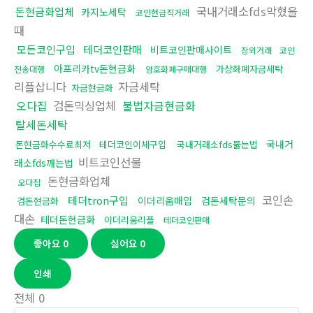
국내거래소fds막혔을
돈현금화업체
카지노세탁
코인현금직거래
때
모든코인구입
테더코인판매
비트코인판매사이트
장외거래
코인
아프리카tv돈현금화
가상화폐자금세탁
전송대행
암호화폐구매대행
리플삽니다
자금세탁
자금현금화
오다집
검돈믹싱업체
불법자금현금화
탈세돈세탁
국내거
돈현금화수수료최저
테더코인이체구입
국내거래소fds뚫는법
비트코인선물
래소fds깨는법
돈현금화업체
오다집
코인손
테더tron구입
이더리움매입
검돈세탁문의
검돈현금화
대손
테더돈현금화
이더리움리플
테더코인판매
좋아요
0
싫어요
0
인쇄
전체
0