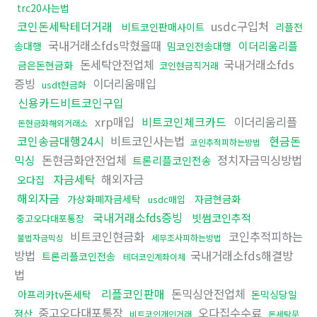
trc20사는법
코인돈세탁테더거래
usdc구입처
비트코인판매사이트
리플전
국내거래소fds막혔을때
이더리움리플
송대행
밈코인전송대행
돈세탁안전업체
국내거래소fds
금은돈현금화
코인현금직거래
증빙
이더리움매입
usdt현금화
신용카드비트코인구입
xrp매입
비트코인체크카드
이더리움리플
돈현금화해외거래소
코인송금대행24시
비트코인사는법
현금돈
코인추적피하는방법
믹싱
돈현금화안전업체
정치자금믹싱방법
트론리플코인전송
자금세탁
해외자금
오다집
해외자금
가상화폐자금세탁
자금현금화
usdc매입
국내거래소fds증빙
빗썸코인추적
중고오다대포통장
비트코인현금화
코인추적피하는
불법자금믹싱
세무조사피하는방법
방법
국내거래소fds해결방
트론리플코인전송
테더코인계좌이체
법
리플코인판매
돈믹싱안전업체
아프리카tv돈세탁
돈믹싱당일
중고오다대포통장
오다집수수료
정산
비트코인개인거래
돈세탁문