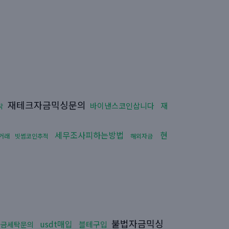
재테크자금믹싱문의
바이낸스코인삽니다
재
탁
세무조사피하는방법
현
거래
빗썸코인추적
해외자금
불법자금믹싱
usdt매입
블테구입
자금세탁문의