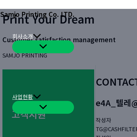
콘
Samjo Printing Co. LTD.
Print Your Dream
텐
츠
로
회사소개
Customer satisfaction management
건
메
너
뉴
SAMJO PRINTING
토
뛰
글
기
CONTAC
사업현황
e4A_텔레@
메
고객지원
뉴
토
작성자
글
TG@CASHFILTE