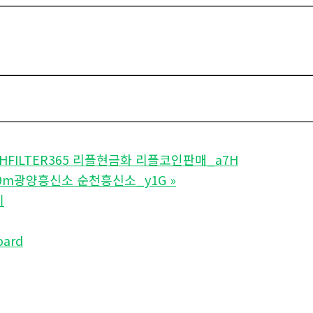
SHFILTER365 리플현금화 리플코인판매_a7H
79m광양흥신소 순천흥신소_y1G
»
기
oard