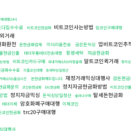
매대행24시
비트코인사는방법
오다집수수료
밈코인구매대행
비트코인현금화
외거래
원화환전
업비트코인추
이더리움전송
금은돈믹싱
돈현금화업체
횡령세탁
자금현금화
물현금인출
테더무통테더전송대행
알트코인퀵거래
비트코인카드구매
는방법
국내거래소fds막혔을때
핑믹싱
현금화수수료
리플코인대행
돈세탁당일정산
재정거래믹싱대행사
검돈현금
돈현금화해드립니다
거래소fds출금시간
정치자금현금화방법
현금화문의
비트코인선
코인돈현금화
btc현금화
정치자금믹싱
탈세돈현금화
방법
돈믹싱당일정산
솔라나구매
암호화폐구매대행
이체코인
테더이체
trc20구매대행
든코인현금화
싱대행사