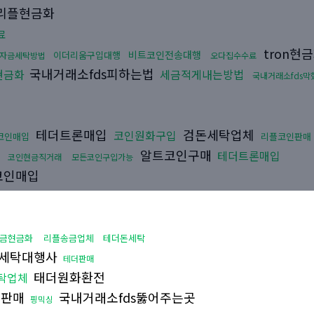
리플현금화
료
tron현
비트코인전송대행
이더리움구입대행
자금세탁방법
오다집수수료
국내거래소fds피하는법
현금화
세금적게내는방법
국내거래소fds막
테더트론매입
검돈세탁업체
코인원화구입
코인매입
리플코인판매
알트코인구매
테더트론매입
코인현금직거래
모든코인구입가능
코인매입
금현금화
리플송금업체
테더돈세탁
세탁대행사
테더판매
태더원화환전
탁업체
움판매
국내거래소fds뚫어주는곳
핑믹싱