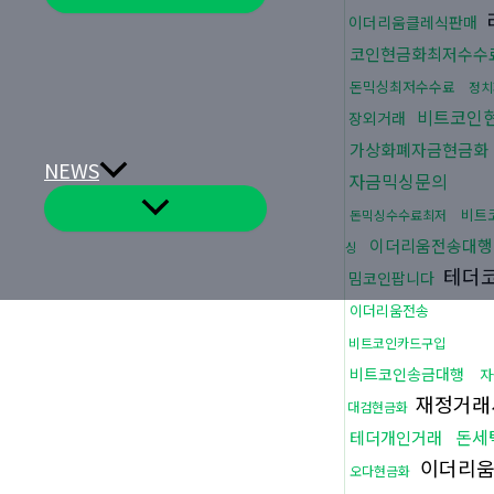
뉴
토
이더리움클레식판매
글
코인현금화최저수수
돈믹싱최저수수료
정치
비트코인
장외거래
가상화폐자금현금화
NEWS
자금믹싱문의
메
비트
돈믹싱수수료최저
뉴
토
이더리움전송대행
싱
글
테더
밈코인팝니다
이더리움전송
비트코인카드구입
비트코인송금대행
자
재정거래
대검현금화
돈세
테더개인거래
이더리
오다현금화