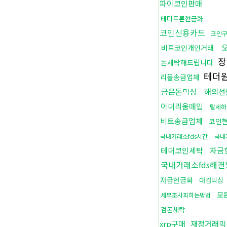
파이코인판매
테더트론현금화
코인신용카드
코인구
비트코인개인거래
장
돈세탁해드립니다
테더
리플송금업체
금은돈믹싱
해외선
이더리움매입
탈세하
비트송금업체
코인
국내거래소fds시간
국내
테더코인세탁
자금
국내거래소fds해결
자금현금화
대검믹싱
모
세무조사피하는방법
검돈세탁
xrp구매
재정거래믹