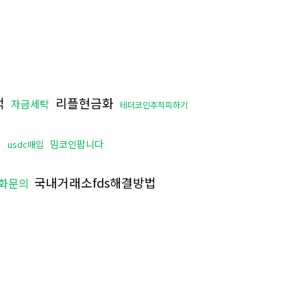
적
리플현금화
자금세탁
테더코인추척피하기
밈코인팝니다
usdc매입
국내거래소fds해결방법
화문의
물