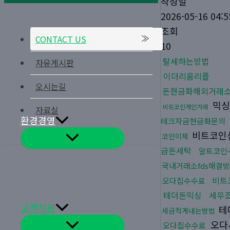
작성일
2026-05-16 04:5
조회
CONTACT US
10
탈세하는방법
자유게시판
이더리움리플
오시는길
돈현금화해외거래
믹싱
비트코인개인거래
자료실
환경경영
테크자금현금화문의
비트코인
코인이체
메
뉴
금돈세탁
알트코인
토
글
국내거래소fds해결
비트
오다집수수료
테더돈믹싱
세무
고객지원
테
세금적게내는방법
오다
메
오다집수수료