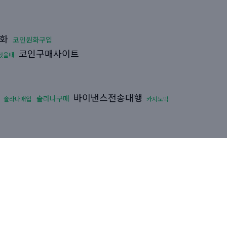
금화
코인원화구입
코인구매사이트
혔을때
바이낸스전송대행
솔라나구매
솔라나매입
카지노믹