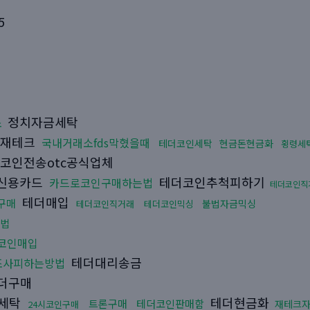
5
정치자금세탁
소
재테크
국내거래소fds막혔을때
테더코인세탁
현금돈현금화
횡령세
코인전송otc공식업체
신용카드
테더코인추척피하기
카드로코인구매하는법
테더코인직
테더매입
구매
불법자금믹싱
테더코인직거래
테더코인믹싱
방법
코인매입
테더대리송금
조사피하는방법
더구매
세탁
테더현금화
트론구매
테더코인판매함
재테크
24시코인구매