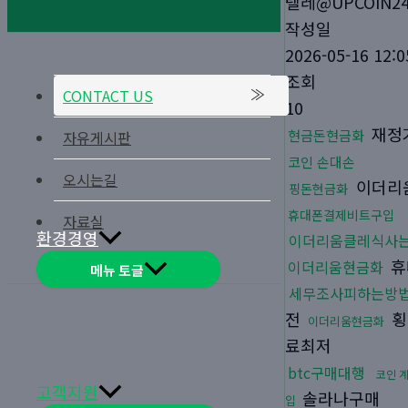
텔레@UPCOIN2
작성일
2026-05-16 12:0
조회
CONTACT US
10
재정
현금돈현금화
자유게시판
코인 손대손
오시는길
이더리
핑돈현금화
휴대폰결제비트구입
자료실
환경경영
이더리움클레식사
휴
이더리움현금화
메뉴 토글
세무조사피하는방
전
횡
이더리움현금화
료최저
btc구매대행
코인 
고객지원
솔라나구매
입