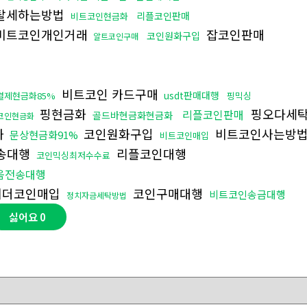
탈세하는방법
리플코인판매
비트코인현금화
비트코인개인거래
잡코인판매
코인원화구입
알트코인구매
비트코인 카드구매
usdt판매대행
결제현금화85%
핑믹싱
핑현금화
핑오다세
리플코인판매
골드바현금화현금화
코인현금화
화
코인원화구입
비트코인사는방
문상현금화91%
비트코인매입
송대행
리플코인대행
코인믹싱최저수수료
움전송대행
더코인매입
코인구매대행
비트코인송금대행
정치자금세탁방법
싫어요
0