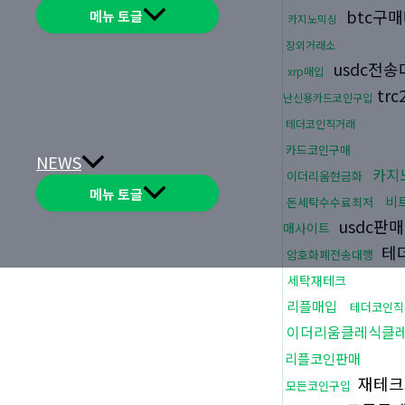
btc구
메뉴 토글
카지노믹싱
장외거래소
usdc전
xrp매입
tr
난신용카드코인구입
테더코인직거래
카드코인구매
NEWS
카지
이더리움현금화
메뉴 토글
비
돈세탁수수료최저
usdc판매
매사이트
테
암호화폐전송대행
세탁재테크
리플매입
테더코인직
이더리움클레식클
리플코인판매
재테크
모든코인구입