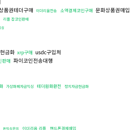
매
상품권테더구매
문화상품권매입
소액결제코인구매
이더리움전송
법
리플 잡코인판매
믹싱
움현금화
usdc구입처
xrp구매
파이코인전송대행
인판매
화
테더원화환전
가상화폐자금믹싱
정치자금현금화
이더리움 리플
핸드폰결제매입
돈믹싱문의