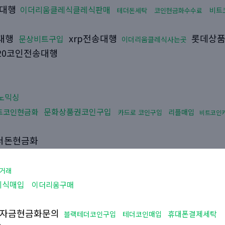
매대행
이더리움클레식클레식판매
비트
테더돈세탁
코인현금화수수료
송대행
xrp전송대행
롯데상
문상비트구입
이더리움클레식사는곳
c20코인전송대행
노믹싱
문화상품권코인구입
트코인현금화
리플매입
카드로 코인구입
비트코인
더돈현금화
거래
레식매입
이더리움구매
자금현금화문의
휴대폰결제세탁
블랙테더코인구입
테더코인매입