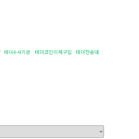
탁
테더코인이체구입
테더전송대
테더수사기관
법