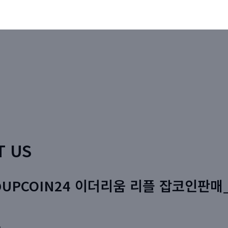
T US
UPCOIN24 이더리움 리플 잡코인판매_