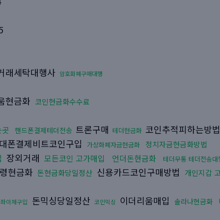
4
5
거래세탁대행사
암호화폐구매대행
움현금화
코인현금화수수료
트론구매
코인추적피하는방
는곳
핸드폰결제테더전송
테더현금화
대폰결제비트코인구입
정치자금현금화방법
가상화폐자금현금화
장외거래
법
모든코인 고가매입
언더돈현금화
테더무통 테더전송대
령현금화
신용카드코인구매방법
돈현금화당일정산
개인지갑 
돈믹싱당일정산
이더리움매입
솔라나현금화
계좌이체구입
코인믹싱