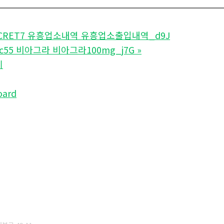
ECRET7 유흥업소내역 유흥업소출입내역_d9J
mc55 비아그라 비아그라100mg_j7G
»
기
oard