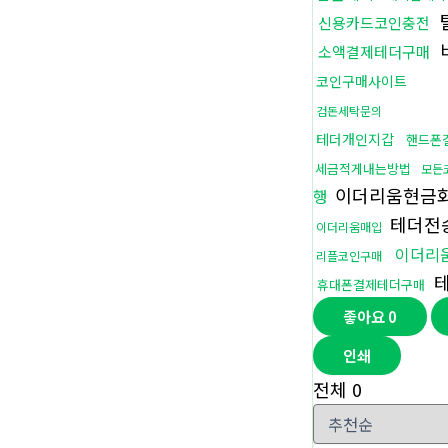
신용카드코인충전
소액결제테더구매
코인구매사이트
검돈세탁문의
테더개인지갑
핸드폰
세금적게내는방법
모든
이더리움현금
행
테더전
이더리움매입
이더리
리플코인구매
테
휴대폰결제테더구매
좋아요
0
인쇄
전체
0