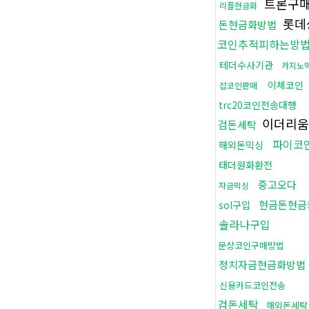
트론구
리플현금화
롯데
돈현금화방법
코인추적피하는방
테더수사기관
카지노
이체코인
잡코인판매
trc20코인전송대행
이더리
검돈세탁
파이코
해외돈믹싱
태더원화환전
중고오다
자금믹싱
현금돈현금
sol구입
솔라나구입
문상코인구매방법
정치자금현금화방법
신용카드코인전송
검돈세탁
해외돈세탁