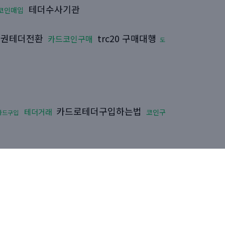
테더수사기관
코인매입
품권테더전환
trc20 구매대행
카드코인구매
도
카드로테더구입하는법
테더거래
코인구
카드구입