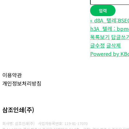
«
d8A_텔레:BS
h3A_텔레 : bp
목록보기
답글쓰
글수정
글삭제
Powered by KB
이용약관
개인정보처리방침
삼조인쇄(주)
회사명: 삼조인쇄(주)
사업자등록번호: 119-81-17070