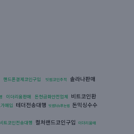
법
솔라나판매
핸드폰결제코인구입
빗썸코인추적
비트코인환
이더리움판매
돈현금화안전업체
행
테더전송대행
돈믹싱수수
고가매입
빗썸fds푸는법
컬쳐랜드코인구입
비트코인전송대행
이더리움매