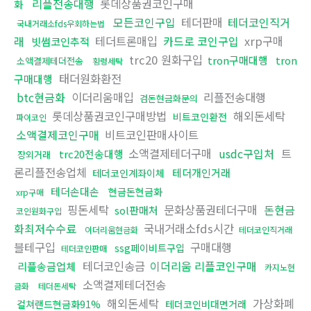
리플전송대행
롯데상품권코인구매
화
모든코인구입
테더판매
테더코인직거
국내거래소fds우회하는법
래
테더트론매입
카드로 코인구입
xrp구매
빗썸코인추적
trc20 원화구입
tron구매대행
tron
소액결제테더전송
횡령세탁
태더원화환전
구매대행
btc현금화
이더리움매입
리플전송대행
검돈현금화문의
롯데상품권코인구매방법
해외돈세탁
비트코인환전
파이코인
소액결제코인구매
비트코인판매사이트
소액결제테더구매
usdc구입처
트
trc20전송대행
장외거래
론리플전송업체
테더개인거래
테더코인계좌이체
테더손대손
현금돈현금화
xrp구매
핑돈세탁
문화상품권테더구매
돈현금
sol판매처
코인원화구입
화최저수수료
국내거래소fds시간
이더리움현금화
테더코인직거래
블테구입
구매대행
ssg페이비트구입
테더코인판매
테더코인송금
이더리움 리플코인구매
리플송금업체
카지노현
소액결제테더전송
금화
테더돈세탁
해외돈세탁
가상화폐
컬쳐랜드현금화91%
테더코인비대면거래