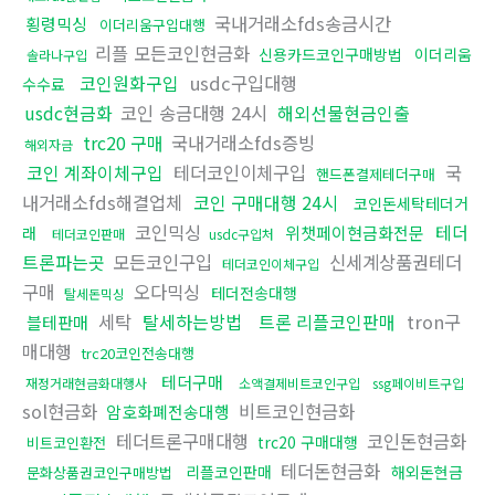
국내거래소fds송금시간
횡령믹싱
이더리움구입대행
리플 모든코인현금화
신용카드코인구매방법
이더리움
솔라나구입
코인원화구입
usdc구입대행
수수료
usdc현금화
코인 송금대행 24시
해외선물현금인출
trc20 구매
국내거래소fds증빙
해외자금
코인 계좌이체구입
테더코인이체구입
국
핸드폰결제테더구매
내거래소fds해결업체
코인 구매대행 24시
코인돈세탁테더거
코인믹싱
테더
위챗페이현금화전문
래
테더코인판매
usdc구입처
트론파는곳
모든코인구입
신세계상품권테더
테더코인이체구입
구매
오다믹싱
테더전송대행
탈세돈믹싱
세탁
탈세하는방법
트론 리플코인판매
tron구
블테판매
매대행
trc20코인전송대행
테더구매
재정거래현금화대행사
소액결제비트코인구입
ssg페이비트구입
sol현금화
비트코인현금화
암호화폐전송대행
테더트론구매대행
코인돈현금화
trc20 구매대행
비트코인환전
테더돈현금화
리플코인판매
해외돈현금
문화상품권코인구매방법