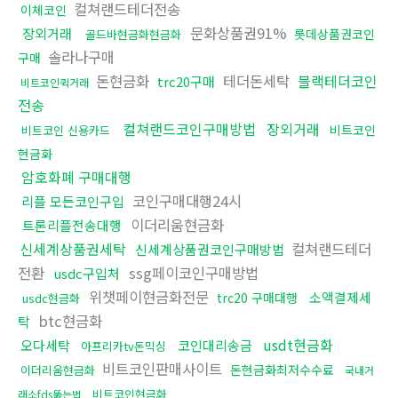
컬쳐랜드테더전송
이체코인
문화상품권91%
장외거래
롯데상품권코인
골드바현금화현금화
솔라나구매
구매
돈현금화
테더돈세탁
블랙테더코인
trc20구매
비트코인퀵거래
전송
컬쳐랜드코인구매방법
장외거래
비트코인
비트코인 신용카드
현금화
암호화폐 구매대행
코인구매대행24시
리플 모든코인구입
이더리움현금화
트론리플전송대행
신세계상품권세탁
컬쳐랜드테더
신세계상품권코인구매방법
전환
ssg페이코인구매방법
usdc구입처
위챗페이현금화전문
소액결제세
trc20 구매대행
usdc현금화
btc현금화
탁
usdt현금화
오다세탁
코인대리송금
아프리카tv돈믹싱
비트코인판매사이트
돈현금화최저수수료
이더리움현금화
국내거
비트코인현금화
래소fds뚫는법