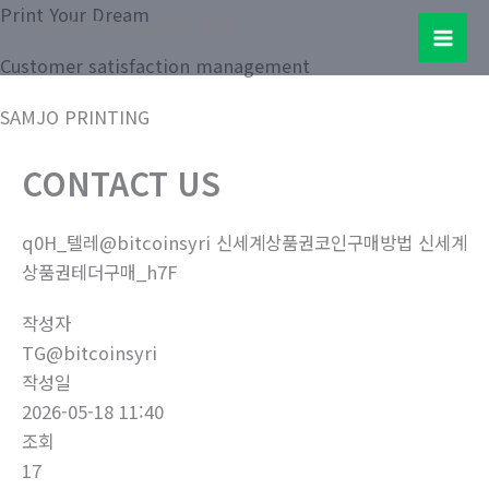
콘
Print Your Dream
Samjo Printing Co. LTD.
텐
Mai
Customer satisfaction management
츠
로
Men
SAMJO PRINTING
건
너
CONTACT US
뛰
기
q0H_텔레@bitcoinsyri 신세계상품권코인구매방법 신세계
상품권테더구매_h7F
작성자
TG@bitcoinsyri
작성일
2026-05-18 11:40
조회
17