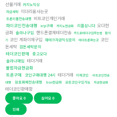
선물거래
카지노믹싱
이더리움사는곳
자금세탁
비트코인개인거래
트론리플전송대행
파이코인전송대행
오다현
리플삽니다
xrp구매
카지노현금화
금화
핸드폰결제테더전송
솔라나구입
카드로테더구입하는법
환치
코인 계좌이체구입
코인
재테크자금믹싱문의
기
테더트론파는곳
돈세탁
검돈세탁문의
테더코인판매
중고오다
테더거래
솔라나매입
불법자금현금화
트론구매
테더거래
코인구매대행 24시
이체코인
비트코인전송
암호화폐전송대행
tron현금화
모든코인구입가능
대행
자금현금화
테더코인판매함
좋아요
0
싫어요
0
인쇄