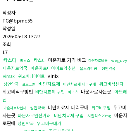
작성자
TG@bpmc55
작성일
2026-05-18 13:27
조회
17
칵스타
마운자로 가격 비교
칵스타
wegovy
비닉스
마운자로비용
마운자로약국
마운자로다이어트약추천
울트라킹콩
성인약국
vinix
vimax
위고비다이어트
비만치료제
위고비삭센다
성인약국
비만치료제 대리구매
프로코밀
위고비직구방법
마운자로사는곳
아드레
비만치료제 구입
비닉스
닌
비만치료제 대리구매
위고비
성인약국
위고비구입
마운자로삭센다
사는곳
마운자
마운자로안전거래
비만치료제 구입
시알리스20mg
로판매
성인약국
위고비구매가