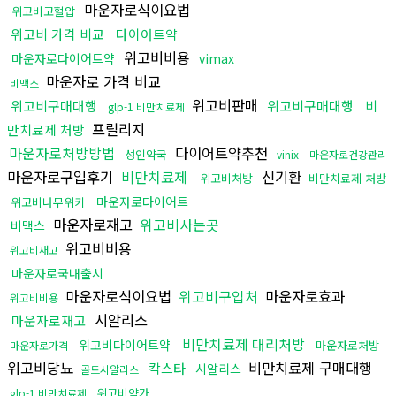
마운자로식이요법
위고비고혈압
위고비 가격 비교
다이어트약
위고비비용
마운자로다이어트약
vimax
마운자로 가격 비교
비맥스
위고비판매
위고비구매대행
위고비구매대행
비
glp-1 비만치료제
프릴리지
만치료제 처방
마운자로처방방법
다이어트약추천
성인약국
vinix
마운자로건강관리
마운자로구입후기
비만치료제
신기환
위고비처방
비만치료제 처방
마운자로다이어트
위고비나무위키
마운자로재고
위고비사는곳
비맥스
위고비비용
위고비재고
마운자로국내출시
마운자로식이요법
위고비구입처
마운자로효과
위고비비용
시알리스
마운자로재고
비만치료제 대리처방
위고비다이어트약
마운자로처방
마운자로가격
위고비당뇨
비만치료제 구매대행
칵스타
시알리스
골드시알리스
위고비약가
glp-1 비만치료제