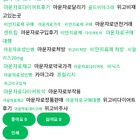
마운자로다이어트후기
마운자로달리기
위고비재
골드비아그라
고있는곳
마운자로안전거래
비만치료제 구매
마운자로가격
비만치료제 구매
센트립
마운자로구입후기
마운자로구매
비만치료제
다이어트약
대행
마운자로처방
비만치료제 처방
마운자로성인병
시알
위고비처방
리스20mg
마운자로재고
마운자로약국가격
비닉스
마운자로다이어트
카마그라
프릴리지
마운자로성인병
위고비구입처
마운자로다이어트약
마운자로부작용
마운자로정품판매
위고비다이어트
마운자로구매대행
마운자로재고
후기
위고비주사
마운자로대리구매
좋아요
0
싫어요
0
인쇄