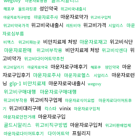
골드시알리스
wegovy
마운자로병원
성인약국
해포쿠
울트라킹콩
위고비국내출시
마운자로약가
마운자로주사
마운자로직구방법
위고비구입처
위고비국내출시
위고비가격
마운
위고비약국가격
레트비아
시알리스
자로심부름
비만치료제 처방
마운자로재고
위고비식단
비맥스
위고비파는곳
마운자로판매
비만치료제 처방
위
위고비부작용
위고비삭센다
고비약가
위고비다이어트약추천
마운자로구매후기
마운
성인약국
위고비달리기
마운자로약국
해포쿠
자로구입후기
마운자로주사
마운자로런
마운자로헬스
시알리스
닝
glp-1 비만치료제
마운자로국내출시
wegovy
위고비구매대행
마운자로구매대행
위고비직구업체
위고비부작용
마운자로식이요법
마운자로다이어트후
위고비대리구매
vinix
칵스타
기
마운자로구입처
마운자로구입
마운자로안전거래
골드시알리스
위고비직구방법
마운자로구입처
위고비판매업체
프릴리지
다이어트약
마운자로다이어트후기