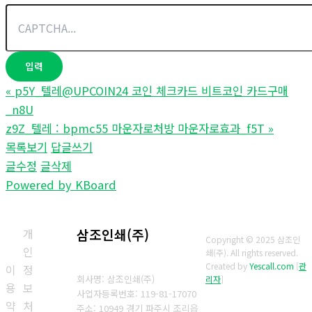
«
p5Y_텔레@UPCOIN24 코인 체크카드 비트코인 카드구매
_n8U
z9Z_텔레 : bpmc55 마운자로처방 마운자로효과_f5T
»
목록보기
답글쓰기
글수정
글삭제
Powered by KBoard
개
삼조인쇄(주)
Copyright © 2025 삼조인
인
쇄(주). All rights reserved.
Created by
Yescall.com
[
관
이
정
회사명: 삼조인쇄(주)
리자
]
용
보
사업자등록번호: 119-81-17070
약
처
주소: 10949 경기 파주시 조리읍