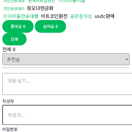
이더리움리플
돈세탁당일정산
코인전송대행
핑오다현금화
코인송금대리
이더리움전송대행
비트코인환전
금은돈믹싱
usdc판매
좋아요
0
싫어요
0
인쇄
전체
0
작성자
비밀번호