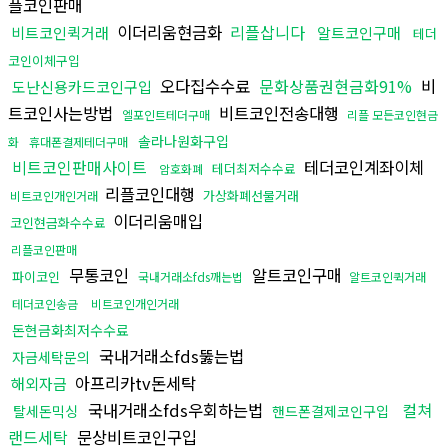
플코인판매
이더리움현금화
리플삽니다
비트코인퀵거래
알트코인구매
테더
코인이체구입
오다집수수료
문화상품권현금화91%
비
도난신용카드코인구입
트코인사는방법
비트코인전송대행
엘포인트테더구매
리플 모든코인현금
솔라나원화구입
화
휴대폰결제테더구매
비트코인판매사이트
테더코인계좌이체
테더최저수수료
암호화폐
리플코인대행
가상화폐선물거래
비트코인개인거래
이더리움매입
코인현금화수수료
리플코인판매
무통코인
알트코인구매
파이코인
국내거래소fds깨는법
알트코인퀵거래
테더코인송금
비트코인개인거래
돈현금화최저수수료
국내거래소fds뚫는법
자금세탁문의
아프리카tv돈세탁
해외자금
국내거래소fds우회하는법
컬쳐
탈세돈믹싱
핸드폰결제코인구입
랜드세탁
문상비트코인구입