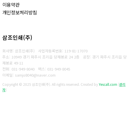
이용약관
개인정보처리방침
삼조인쇄(주)
회사명: 삼조인쇄(주)
사업자등록번호: 119-81-17070
주소: 10949 경기 파주시 조리읍 당재봉로 24 2층 공장: 경기 파주시 조리읍 당
재봉로 49-11
전화: 031-949-8040
팩스: 031-949-8045
이메일: samjo8040@naver.com
Copyright © 2025 삼조인쇄(주). All rights reserved.
Created by
Yescall.com
[
관리
자
]