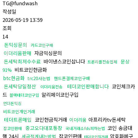
TG@fundwash
작성일
2026-05-19 13:59
조회
14
돈믹싱문의
카드코인구매
이더리움판매
자금믹싱문의
돈세탁최저수수료
바이낸스코인삽니다
문상
트론리플전송업체
비트코인현금화
91%
btc현금화
trc20사는법
핸드폰결제코인구매
돈세탁당일정산
테더코인판매합니다
코인체크카
이더리움전송
드
알리페이코인구입
블랙테더코인구입
언더돈믹싱
비트코인개인거래
테더트론매입
코인현금직거래
아프리카tv돈세탁
이더리움
중고오다대포통장
코인 송금대
잡코인판매
국내거래소fds피하는법
행 24시
잡코인판매
암호화폐구
세금적게내는방법
테더코인직거래