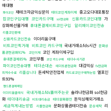
매대행
재테크자금믹싱문의
중고오다대포통장
테더코인계좌이체
파이코인
잡코인구입대행
코인카드구매
신용카드코인대행
가
sol현금화
상화폐선물거래
휴대폰결제비트코인구입
알리페이코인전송
리플코인판매
이더리움구매
신용카드코인전송
비트코인퀵거래
비트코인 카드구매
국내거래소fds시간
문화상
코인 계좌이체구입
품권현금화91%
코인이체
코인무통
휴대폰결제85%
테더수사기관
코인 카드구매
테더손대손
대검믹싱
파이코인전송대행
테더트론현금화
fx현금화
돈세탁안전업체
엘포인
리플삽니다
최저수수료
카드로코인구매하는법
트93%
핸드폰결제매입
국내거래소fds뚫어주는곳
솔라나현금화 sol현금
이더리움클레식
화
테더대리송금
돈믹싱해외거래소
테더원화환전
비트대리송금
세금적게내는방법
문화상품권테더전송
리
문상세탁
리플현금화