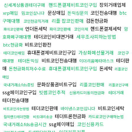
핸드폰결제비트코인구입
장외거래업체
신세계상품권테더구매
문상매입
코인전송대행
btc
xrp매입
돈믹싱문의
밈코인삽니다
구매대행
리플 잡코인판매
검돈현금화
코인현금직거래
언더돈세탁
핸드폰결제세탁
암
파이코인판매
코인이체
파이코인판매
테더코인비대면거래
세무조사피하는방법
호화폐구매대행
비트코인환전
btc현금화
휴대폰결제비트코인구입
가상화폐선물거래
코인구
테더코인매입
비트코인전송대행
테더판
테더돈믹싱
매대행
이더리움메타마스크
매
휴대폰결제비트코인구입
돈세탁
돈현금화최저수수료
리플코인
매입
문화상품권비트구입
리플코인판매
국내거래소fds증빙
리플코인구매
ssg페이코인구입
빗썸코인추적
테더거래
신용카드미동의현금화
테더전송대행
테더코인판매
비트코인세탁
바이낸스코인삽니다
비트코인사는방법
테더트론현금화
카드로코인구매하는법
컬쳐랜드테더전환
비트대리송금
ssg페이매입
코인신용카드
국내거래소fds송금시간