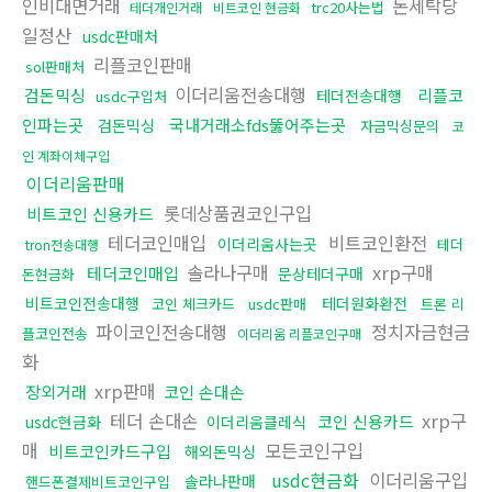
인비대면거래
돈세탁당
trc20사는법
테더개인거래
비트코인 현금화
일정산
usdc판매처
리플코인판매
sol판매처
이더리움전송대행
검돈믹싱
리플코
테더전송대행
usdc구입처
인파는곳
국내거래소fds뚫어주는곳
검돈믹싱
자금믹싱문의
코
인 계좌이체구입
이더리움판매
롯데상품권코인구입
비트코인 신용카드
테더코인매입
비트코인환전
이더리움사는곳
테더
tron전송대행
솔라나구매
xrp구매
테더코인매입
문상테더구매
돈현금화
비트코인전송대행
테더원화환전
코인 체크카드
usdc판매
트론 리
파이코인전송대행
정치자금현금
플코인전송
이더리움 리플코인구매
화
xrp판매
장외거래
코인 손대손
테더 손대손
xrp구
코인 신용카드
usdc현금화
이더리움클레식
매
모든코인구입
비트코인카드구입
해외돈믹싱
usdc현금화
이더리움구입
솔라나판매
핸드폰결제비트코인구입