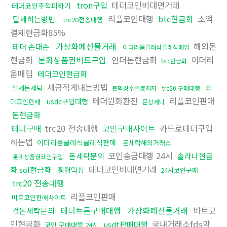
tron구입
테더코인비대면거래
테더코인추척피하기
리플코인대행
btc현금화
소액
탈세하는방법
trc20전송대행
결제현금화85%
가상화폐선물거래
해외돈
테더 손대손
이더리움클레식클레식매입
현금화
문화상품권비트구입
언더돈현금화
이더리
btc현금화
움매입
테더코인현금화
세금적게내는방법
탈세돈세탁
테
돈믹싱수수료최저
trc20 구매대행
테더원화환전
리플코인판매
usdc구입대행
더코인판매
문상세탁
돈현금화
테더구매
trc20 전송대행
코인구매사이트
카드로테더구입
하는법
이더리움클레식클레식판매
돈세탁해외거래소
코인송금대행 24시
돈세탁문의
솔라나현금
롯데상품권코인구입
테더코인비대면거래
화 sol현금화
횡령믹싱
24시코인구매
trc20 전송대행
리플코인판매
비트코인판매사이트
테더트론구매대행
가상화폐선물거래
비트코
검돈세탁문의
인현금화
국내거래소fds막
usdt판매대행
코인 구매대행 24시