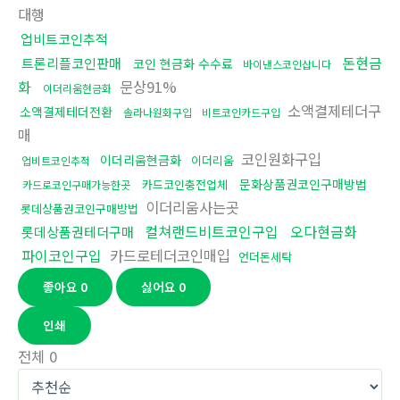
대행
업비트코인추적
돈현금
트론리플코인판매
코인 현금화 수수료
바이낸스코인삽니다
화
문상91%
이더리움현금화
소액결제테더구
소액결제테더전환
솔라나원화구입
비트코인카드구입
매
코인원화구입
이더리움현금화
이더리움
업비트코인추적
문화상품권코인구매방법
카드코인충전업체
카드로코인구매가능한곳
이더리움사는곳
롯데상품권코인구매방법
컬쳐랜드비트코인구입
오다현금화
롯데상품권테더구매
파이코인구입
카드로테더코인매입
언더돈세탁
좋아요
0
싫어요
0
인쇄
전체
0