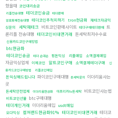
혔을때
코인대리송금
테더코인송금
리플전송대행
테더판매
테더코인추척피하기
tron현금화
재테크자금믹
암호화폐전송대행
세탁재테크
비트코인판매사이트
트
싱문의
테더구매테더판매
론리플 전송대행
테더코인비대면거래
돈세탁최저수수료
신용카드코인구매방법
btc현금화
테더코인송금
핑돈믹싱
리플매입
소액결제매입
테더 손대손
자금믹싱업체
알트코인구매
소액결제테더구매
이체코인
신
용카드코인구매방법
리플코인매입
파이코인구매대행
이더리움사는
돈믹싱해드립니다
돈세탁문의
곳
비트코인사는법
돈세탁안전업체
아프리카tv돈세탁
이더리움현금화
btc구매대행
비트코인선물
테더개인거래
이더리움매입
usdt매입
컬쳐랜드현금화91%
테더코인비대면거래
테더코
오다믹싱