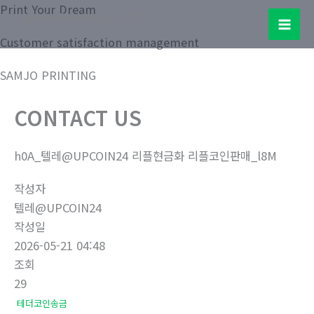
콘
Print Your Dream
Samjo Printing Co. LTD.
텐
Mai
Customer satisfaction management
츠
로
Men
SAMJO PRINTING
건
너
CONTACT US
뛰
기
h0A_텔레@UPCOIN24 리플현금화 리플코인판매_l8M
작성자
텔레@UPCOIN24
작성일
2026-05-21 04:48
조회
29
테더코인송금