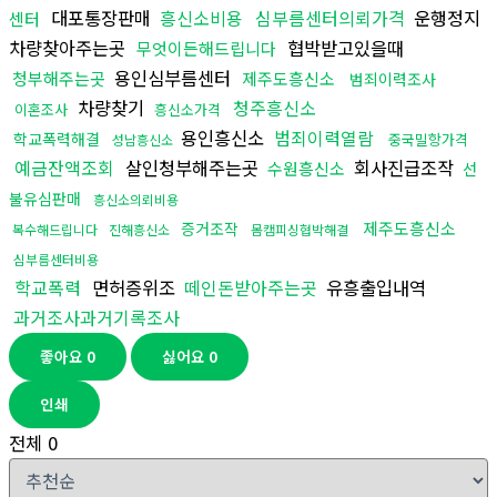
대포통장판매
흥신소비용
심부름센터의뢰가격
운행정지
센터
차량찾아주는곳
협박받고있을때
무엇이든해드립니다
용인심부름센터
청부해주는곳
제주도흥신소
범죄이력조사
차량찾기
청주흥신소
이혼조사
흥신소가격
용인흥신소
범죄이력열람
학교폭력해결
중국밀항가격
성남흥신소
예금잔액조회
살인청부해주는곳
회사진급조작
수원흥신소
선
불유심판매
흥신소의뢰비용
제주도흥신소
증거조작
복수해드립니다
진해흥신소
몸캠피싱협박해결
심부름센터비용
학교폭력
면허증위조
떼인돈받아주는곳
유흥출입내역
과거조사과거기록조사
좋아요
0
싫어요
0
인쇄
전체
0