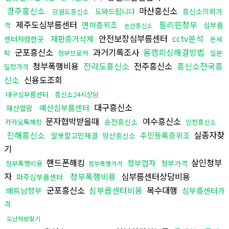
경주흥신소
마산흥신소
도와드립니다
흥신소의뢰가
강원도흥신소
제주도심부름센터
필리핀청부
면허증위조
격
심부름
논산흥신소
안전보장심부름센터
cctv분석
재판증거삭제
센터저렴한곳
돈세
군포흥신소
과거기록조사
몸캠피싱해결방법
탁
청부브로커
일본
청부폭행비용
전라도흥신소
전주흥신소
흥신소전국흥
밀항가격
신소
신용도조회
대구심부름센터
흥신소24시상담
대구흥신소
예산심부름센터
재산열람
문자협박받을때
여수흥신소
순천흥신소
카카오톡해킹
인천흥신소
진해흥신소
실종자찾
주민등록증위조
말못할고민해결
양산흥신소
기
핸드폰해킹
살인청부
청부업자
청부가격
청부폭행비용
청부폭행가격
자
청부폭행비용
심부름센터상담비용
파주심부름센터
군포흥신소
심부름센터비용
복수대행
배트남청부
심부름센터가
격
도난차량찾기