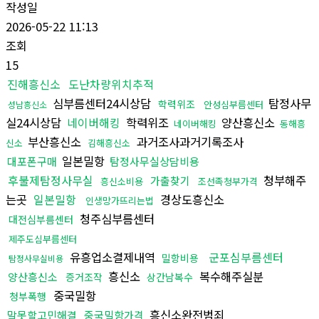
작성일
2026-05-22 11:13
조회
15
진해흥신소
도난차량위치추적
심부름센터24시상담
탐정사무
학력위조
안성심부름센터
성남흥신소
실24시상담
네이버해킹
학력위조
양산흥신소
네이버해킹
동해흥
부산흥신소
과거조사과거기록조사
신소
김해흥신소
일본밀항
대포폰구매
탐정사무실상담비용
후불제탐정사무실
청부해주
가출찾기
흥신소비용
조선족청부가격
는곳
일본밀항
경상도흥신소
인생망가뜨리는법
청주심부름센터
대전심부름센터
제주도심부름센터
유흥업소결제내역
군포심부름센터
밀항비용
탐정사무실비용
흥신소
복수해주실분
양산흥신소
증거조작
상간남복수
중국밀항
청부폭행
흥신소완전범죄
말못할고민해결
중국밀항가격