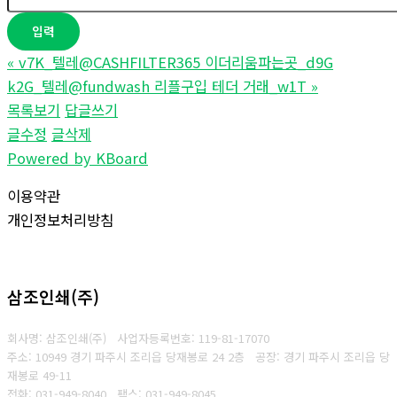
«
v7K_텔레@CASHFILTER365 이더리움파는곳_d9G
k2G_텔레@fundwash 리플구입 테더 거래_w1T
»
목록보기
답글쓰기
글수정
글삭제
Powered by KBoard
이용약관
개인정보처리방침
삼조인쇄(주)
회사명: 삼조인쇄(주)
사업자등록번호: 119-81-17070
주소: 10949 경기 파주시 조리읍 당재봉로 24 2층 공장: 경기 파주시 조리읍 당
재봉로 49-11
전화: 031-949-8040
팩스: 031-949-8045