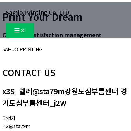
콘
Samjo Printing Co. LTD.
Print Your Dream
텐
츠
Main
로
Menu
Customer satisfaction management
건
너
SAMJO PRINTING
뛰
기
CONTACT US
x3S_텔레@sta79m강원도심부름센터 경
기도심부름센터_j2W
작성자
TG@sta79m