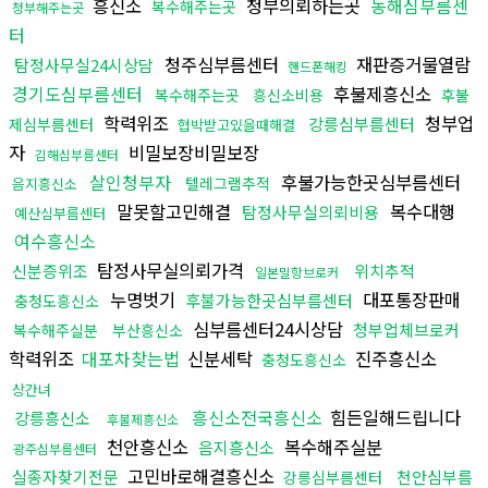
흥신소
청부의뢰하는곳
동해심부름센
복수해주는곳
청부해주는곳
터
청주심부름센터
재판증거물열람
탐정사무실24시상담
핸드폰해킹
경기도심부름센터
후불제흥신소
복수해주는곳
흥신소비용
후불
학력위조
청부업
강릉심부름센터
제심부름센터
협박받고있을때해결
자
비밀보장비밀보장
김해심부름센터
살인청부자
후불가능한곳심부름센터
텔레그램추적
음지흥신소
말못할고민해결
복수대행
탐정사무실의뢰비용
예산심부름센터
여수흥신소
탐정사무실의뢰가격
신분증위조
위치추적
일본밀항브로커
누명벗기
대포통장판매
후불가능한곳심부름센터
충청도흥신소
심부름센터24시상담
청부업체브로커
복수해주실분
부산흥신소
학력위조
대포차찾는법
신분세탁
진주흥신소
충청도흥신소
상간녀
흥신소전국흥신소
힘든일해드립니다
강릉흥신소
후불제흥신소
천안흥신소
복수해주실분
음지흥신소
광주심부름센터
고민바로해결흥신소
실종자찾기전문
천안심부름
강릉심부름센터