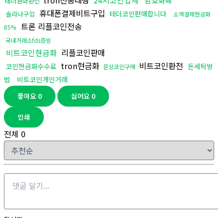
tron전송대행
24시코인업체
암호화폐
태더원화환전
휴대폰결제비트구입
테더코인판매합니다
솔라나구입
소액결제현금화
트론 리플코인전송
85%
국내거래소fds증빙
비트코인현금화
리플코인판매
tron현금화
비트코인환전
코인현금화수수료
돈세탁방
문상코인구매
법
비트코인개인거래
좋아요
0
싫어요
0
인쇄
전체
0