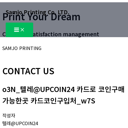
콘
Samjo Printing Co. LTD.
Print Your Dream
텐
츠
Main
로
Menu
Customer satisfaction management
건
너
SAMJO PRINTING
뛰
기
CONTACT US
o3N_텔레@UPCOIN24 카드로 코인구매
가능한곳 카드코인구입처_w7S
작성자
텔레@UPCOIN24