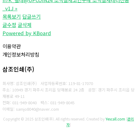
_v1J
»
목록보기
답글쓰기
글수정
글삭제
Powered by KBoard
이용약관
개인정보처리방침
삼조인쇄(주)
회사명: 삼조인쇄(주)
사업자등록번호: 119-81-17070
주소: 10949 경기 파주시 조리읍 당재봉로 24 2층 공장: 경기 파주시 조리읍 당
재봉로 49-11
전화: 031-949-8040
팩스: 031-949-8045
이메일: samjo8040@naver.com
Copyright © 2025 삼조인쇄(주). All rights reserved.
Created by
Yescall.com
[
관리
자
]