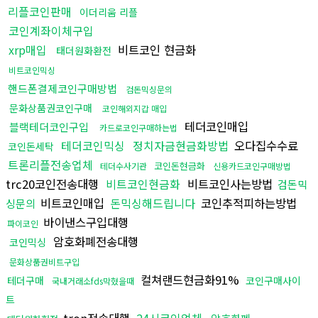
리플코인판매
이더리움 리플
코인계좌이체구입
xrp매입
비트코인 현금화
태더원화환전
비트코인믹싱
핸드폰결제코인구매방법
검돈믹싱문의
문화상품권코인구매
코인해외지갑 매입
테더코인매입
블랙테더코인구입
카드로코인구매하는법
테더코인믹싱
정치자금현금화방법
오다집수수료
코인돈세탁
트론리플전송업체
코인돈현금화
테더수사기관
신용카드코인구매방법
trc20코인전송대행
비트코인현금화
비트코인사는방법
검돈믹
비트코인매입
돈믹싱해드립니다
코인추적피하는방법
싱문의
바이낸스구입대행
파이코인
암호화폐전송대행
코인믹싱
문화상품권비트구입
컬쳐랜드현금화91%
테더구매
코인구매사이
국내거래소fds막혔을때
트