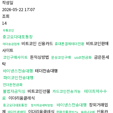
작성일
2026-05-22 17:07
조회
14
무통코인
중고오다대포통장
비트코인 신용카드
비트코인판매
휴대폰결제테더전환
테더송금업체
사이트
돈믹싱방법
금은돈세
코인구매사이트
문상코인구매
usdt현금화
탁
바이낸스전송대행
테더전송대행
파이코인전송대행
언더돈현금화
불법자금믹싱
비트코인선물
테더최저수수
카드코인전송가능
료
이더리움클레식
바이낸스전송대행
장외거래업
중고오다대포통장
정치자금세탁방법
체
이더리움클레식
신용카
테더트론매입
문화상품권91%
솔라나구매