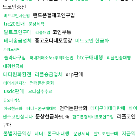
드코인충전
핸드폰결제코인구입
비트코인사는법
trc20판매
문상세탁
알트코인구매
코인무통
리플매입
테더송금업체
중고오다대포통장
비트코인 현금화
카지노세탁
btc구매대행
솔라나구입
리플전송대행
국내거래소fds우회하는법
대검현금화
테더원화환전
리플송금업체
xrp판매
언더돈현금화
테더개인지갑
usdc판매
오다집수수료
핑오다믹싱
언더돈현금화
테더구매테더판매
바이
자금현금화
테더트론구매대행
문상현금화91%
리플코인
낸스코인삽니다
핸드폰결제비트코인구입
구매
불법자금믹싱
자금믹
테더트론구매대행
문상세탁
알트코인구매