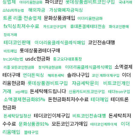
싱업체
파이코인
롯데상품권비트코인구입
이더리움현금화
국내거래
해외자금
가상화폐자금믹싱
소fds피하는법
트론 리플 전송업체
문화상품권매입
이더리움현금화
fx믹싱최저수수료
휴대폰결제테더전송
카드코인구입처
파이코인판매
장외거래
테더코인판매
코인전송대행
이더리움클레식클레식매입
롯데상품권테더구매
비트매입
usdc현금화
trc20사는법
중고오다대포통장
소액결제
이더리움클레식클레식매입
리플 모든코인현금화
정치자금현금화
테더구매
솔라나구입
이더
언더돈믹싱
해외돈세탁
코인 계좌이체구입
리움현금화
롯데상품권비트구입
자금세탁문의
비트코인개인
거래
돈세탁해드립니다
신용카드비트코인구입
테더tron구입
xrp매입
소액결제현금화85%
돈현금화최저수수료
테더매입
테더트론
현금화
테더코인이체구입
돈세탁최저
비트코인전송대행
돈세탁당일정산
수수료
모든코인고가매입
이더
문화상품권91%
테더코인계좌이체
리움매입
블테구입