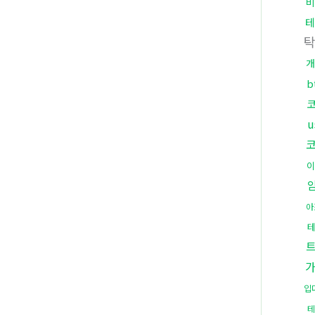
비
테
개
b
이
아
입
테