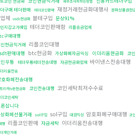
코인현금직거래
신용카드테더구입
트코인 현금화
세무조사피하는방법
재정거래현금화대행사
더구매 테더판매
문화상품권현금
테더코인판매
탁업체
블테구입
문상91%
usdc현금화
테더코인판매함
인지갑고가매입
리플송금업체
tc구매대행
리플코인대행
코인현금직거래
btc현금화
usdt판매대행
이더리움현금화
가상화폐자금믹싱
코
바이낸스전송대행
코인무통
테더무통테더전송대행
자금현금화업체
더리움전송
암호화폐전송대행
코인세탁최저수수료
코인전송대행
프리카tv돈현금화
테더코인세탁
트론삽니다
sol구입
암호화폐구매대행
가상화폐선물거래
sol구입
대검믹싱
코
리플코인판매
이더리움전송대행
자금세탁
대행
더개인거래