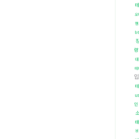
오
핸
b
령
대
테
테
u
인
태