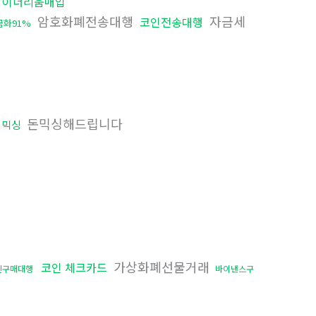
이더리움매입
암호화폐전송대행
자금세
코인전송대행
화91%
돈믹싱해드립니다
인믹싱
가상화폐선물거래
코인 체크카드
인구매대행
바이낸스구