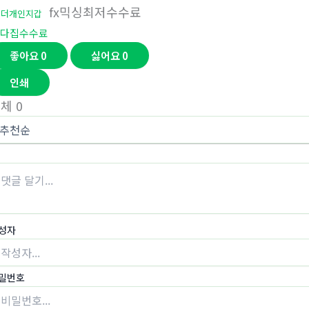
fx믹싱최저수수료
테더개인지갑
다집수수료
좋아요
0
싫어요
0
인쇄
전체
0
성자
밀번호