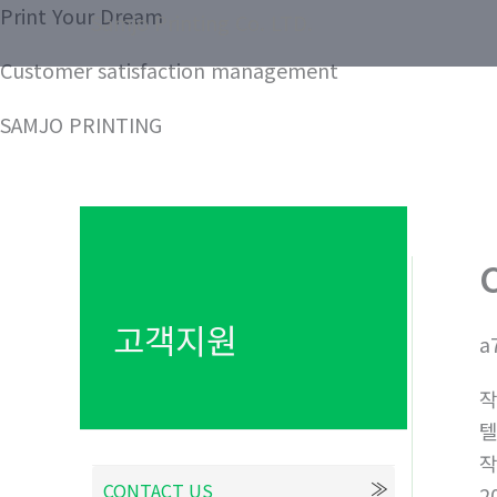
콘
Print Your Dream
Samjo Printing Co. LTD.
텐
Customer satisfaction management
츠
로
SAMJO PRINTING
건
너
뛰
기
고객지원
a
텔
CONTACT US
2