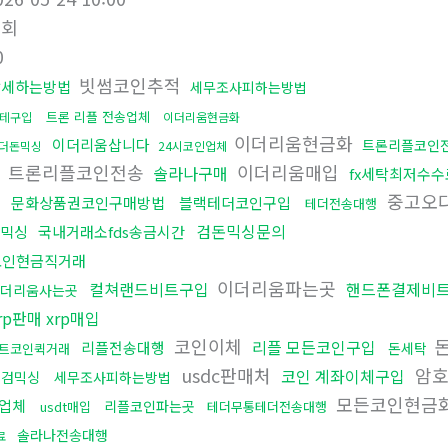
조회
0
빗썸코인추적
탈세하는방법
세무조사피하는방법
트론 리플 전송업체
테구입
이더리움현금화
이더리움현금화
이더리움삽니다
트론리플코인
더돈믹싱
24시코인업체
트론리플코인전송
이더리움매입
솔라나구매
fx세탁최저수수
곳
중고오
문화상품권코인구매방법
블랙테더코인구입
테더전송대행
검돈믹싱문의
믹싱
국내거래소fds송금시간
코인현금직거래
이더리움파는곳
컬쳐랜드비트구입
핸드폰결제비
더리움사는곳
rp판매 xrp매입
코인이체
돈
리플 모든코인구입
리플전송대행
돈세탁
트코인퀵거래
usdc판매처
암호
코인 계좌이체구입
대검믹싱
세무조사피하는방법
모든코인현금
업체
리플코인파는곳
usdt매입
테더무통테더전송대행
솔라나전송대행
료