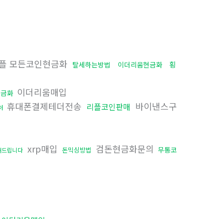
플 모든코인현금화
횡
탈세하는방법
이더리움현금화
이더리움매입
현금화
휴대폰결제테더전송
바이낸스구
리플코인판매
처
xrp매입
검돈현금화문의
무통코
돈믹싱방법
해드립니다