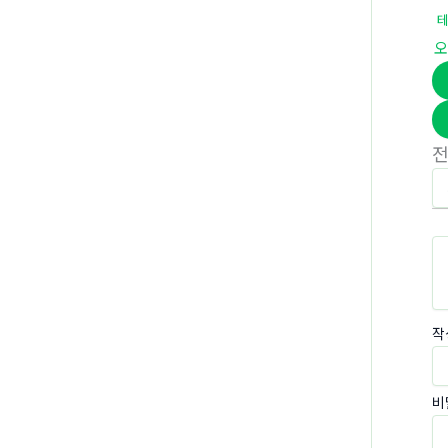
오
작
비