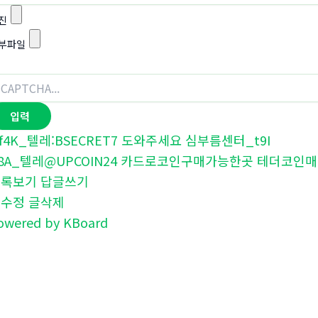
진
부파일
f4K_텔레:BSECRET7 도와주세요 심부름센터_t9I
8A_텔레@UPCOIN24 카드로코인구매가능한곳 테더코인매
목록보기
답글쓰기
글수정
글삭제
owered by KBoard