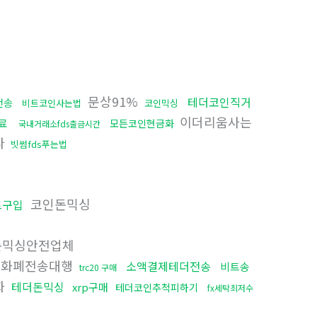
문상91%
테더코인직거
전송
비트코인사는법
코인믹싱
이더리움사는
료
모든코인현금화
국내거래소fds출금시간
다
빗썸fds푸는법
코인돈믹싱
트구입
믹싱안전업체
화폐전송대행
소액결제테더전송
비트송
trc20 구매
화
테더돈믹싱
xrp구매
테더코인추척피하기
fx세탁최저수