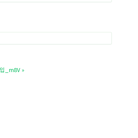
입_m8V
»