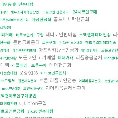
테더무통테더전송대행
24시코인구매
세무조사피하는방법
비트코인 신용카드
다세탁
골드바세탁현금화
자금현금화
드폰결제비트코인구입
tc현금화
테더코인판매함
리
장외거래
소액결제테더전송
비트코인카드구입
돈현금화문의
현금화
트론구매
핸드폰결제테더전송
신용카드코인대행
아프리카tv돈현금화
모든코인
검믹싱
테더구매테더판매
테더코인매입
모든코인 고가매입
리플송금업체
테더거래
더코인판매함
usdc판매
입대행
테더현금화
리플매입
트론구매
문상91%
카드코인구입처
더전송대행
트론 리플코인전송
sdc구입처
검돈세탁문의
이더리움파는곳
돈현금화
이더리움클레식판매
코인원화구입
usdc전송대행
소액결제코인구매방법
테더tron구입
더원화환전
비트코인현금화
trc20 전송대행