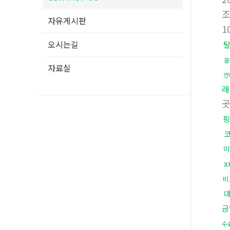
자유게시판
1
오시는길
블
자료실
언
래
핑
이
x
비
금
수