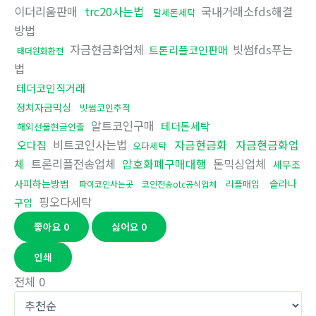
이더리움판매
trc20사는법
국내거래소fds해결
탈세돈세탁
방법
자금현금화업체
빗썸fds푸는
트론리플코인판매
태더원화환전
법
테더코인직거래
정치자금믹싱
빗썸코인추적
알트코인구매
테더돈세탁
해외선물현금인출
비트코인사는법
자금현금화
자금현금화업
오다집
오다세탁
체
트론리플전송업체
암호화폐구매대행
돈믹싱업체
세무조
사피하는방법
솔라나
리플매입
파이코인사는곳
코인전송otc공식업체
핑오다세탁
구입
좋아요
0
싫어요
0
인쇄
전체
0