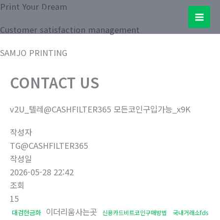
콘
Print Your Dream
Samjo Printing Co. LTD.
텐
Mai
Customer satisfaction management
츠
로
Men
SAMJO PRINTING
건
너
CONTACT US
뛰
기
v2U_텔레@CASHFILTER365 모든코인구입가능_x9K
작성자
TG@CASHFILTER365
작성일
2026-05-28 22:42
조회
15
이더리움사는곳
대검현금화
신용카드비트코인구매방법
국내거래소fds