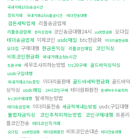
국내거래소fds송금시간
장외거래
국내거래소fds출금시간
테더전송대행
검돈세탁업체
리플송금업체
코인송금대행24시
오다집
리플송금업체
돈믹싱업체
usdt현금화
테더송금업체
이체코인
usdc매입
btc현금화
이더리움현금화
구매대행
현금돈믹싱
코인믹싱
오다집
리플코인매입
비트코인현금화
국내거래소fds시간
세무조사피하는방법
골드바믹싱믹싱
trc20구매
트론구매
usdc구입대행
이더리움판매
골드바세탁현금화
골드바믹
국내거래소fds증빙
싱믹싱
테더원화환전
usdc매입
24시코인구매
돈세탁수수료최저
탈세하는방법
trc20구매대행
이더리움전송
usdc구입대행
세금적게내는방법
테더송금업체
불법자금믹싱
코인추적피하는방법
코인구매대행
트론리
플코인전송
테더코인직거래
비트코인손대손
오다집
usdt현금화
테더원화환전
테더전송대행