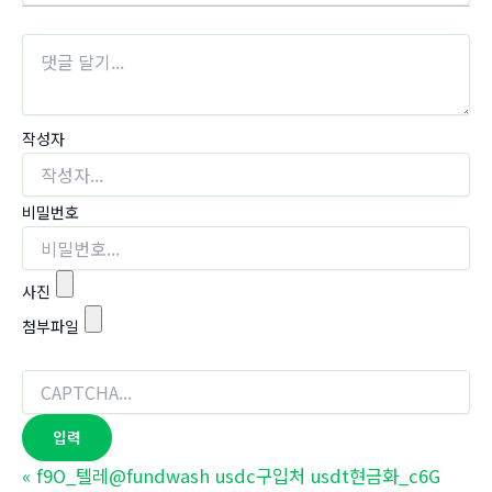
작성자
비밀번호
사진
첨부파일
«
f9O_텔레@fundwash usdc구입처 usdt현금화_c6G