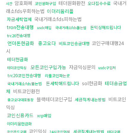
암호화폐
테더원화환전
국내거
오다집수수료
코인원화구입
시간
래소fds우회하는법
이더리움리플
국내거래소fds피하는법
자금세탁업체
tron전송대행
돈믹싱해드립니다
usdc매입
국내거래소fds뚫는법
trc20전송대행
언더돈현금화
중고오다
코인구매대행24
비트코인송금대행
시
테더현금화
모든코인구입가능
자금믹싱문의
테더코인믹싱
usdc구입처
trc20코인전송대행
리플코인파는곳
sol현금화
테더송금업
돈세탁해드립니다
국내거래소fds뚫는법
체
비트코인환전
블랙테더코인구입
비트코인
세금적게내는방법
중고오다대포통장
믹싱
코인신용카드
xrp매입
이더리움현금화
코인믹싱
세금적게내는방법
코인카드구매
24시코인업체
테더구매