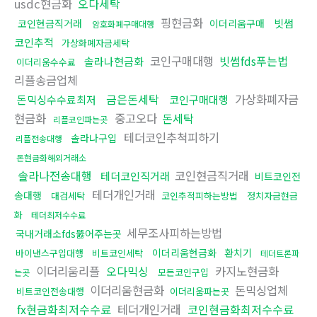
usdc현금화
오다세탁
핑현금화
빗썸
코인현금직거래
이더리움구매
암호화폐구매대행
코인추적
가상화폐자금세탁
코인구매대행
빗썸fds푸는법
솔라나현금화
이더리움수수료
리플송금업체
금은돈세탁
가상화폐자금
돈믹싱수수료최저
코인구매대행
현금화
중고오다
돈세탁
리플코인파는곳
테더코인추척피하기
솔라나구입
리플전송대행
돈현금화해외거래소
솔라나전송대행
코인현금직거래
테더코인직거래
비트코인전
테더개인거래
송대행
대검세탁
코인추적피하는방법
정치자금현금
화
테더최저수수료
세무조사피하는방법
국내거래소fds뚫어주는곳
이더리움현금화
환치기
바이낸스구입대행
비트코인세탁
테더트론파
이더리움리플
오다믹싱
카지노현금화
모든코인구입
는곳
이더리움현금화
돈믹싱업체
비트코인전송대행
이더리움파는곳
fx현금화최저수수료
테더개인거래
코인현금화최저수수료