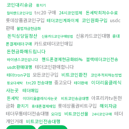
코인대리송금
환치기
trc20 구매
돈세탁최저수수료
24시코인업체
컬쳐랜드코인구입
롯데상품권코인구입
코인원화구입
usdc
테더코인계좌이체
판매
불법자금현금화
돈믹싱당일정산
신용카드코인대행
휴대
신용카드코인구매방법
카드로테더코인매입
폰결제테더구매
돈현금화해드립니다
핸드폰결제현금화85%
블랙테더코인전송
바이낸스코인삽니다
테더코인판매합니다
usdt판매대행
모든코인구입
비트코인환전
테더tron구입
코인추적피하는방법
중고오다
이더리움클레식
trc20 전송대행
테더판매
핑오다세탁
사는곳
테더매입
아프리카tv돈현
돈세탁
이더리움클레식사는곳
비트코인송금대행
금화
롯데상품권비트구입
해외자금
환치기
휴대폰결제매입
테더무통테더전송대행
테더
비트코인선물
오다집
24시코인구매
개인거래
비트코인전송대행