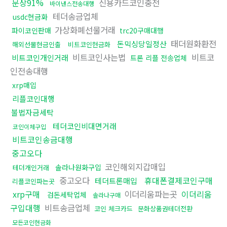
문상91%
신용카드코인충전
바이낸스전송대행
테더송금업체
usdc현금화
가상화폐선물거래
파이코인판매
trc20구매대행
태더원화환전
돈믹싱당일정산
해외선물현금인출
비트코인현금화
비트코인사는법
비트코
비트코인개인거래
트론 리플 전송업체
인전송대행
xrp매입
리플코인대행
불법자금세탁
테더코인비대면거래
코인이체구입
비트코인송금대행
중고오다
코인해외지갑매입
솔라나원화구입
테더개인거래
중고오다
휴대폰결제코인구매
테더트론매입
리플코인파는곳
xrp구매
이더리움파는곳
이더리움
검돈세탁업체
솔라나구매
구입대행
비트송금업체
코인 체크카드
문화상품권테더전환
모든코인현금화