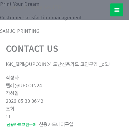
콘
Print Your Dream
Samjo Printing Co. LTD.
텐
Mai
Customer satisfaction management
츠
로
Men
SAMJO PRINTING
건
너
CONTACT US
뛰
기
i6K_텔레@UPCOIN24 도난신용카드 코인구입 _o5J
작성자
텔레@UPCOIN24
작성일
2026-05-30 06:42
조회
11
신용카드테더구입
신용카드코인구매