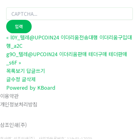
«
l0Y_텔레@UPCOIN24 이더리움전송대행 이더리움구입대
행_a2C
g9O_텔레@UPCOIN24 이더리움판매 테더구매 테더판매
_s6F
»
목록보기
답글쓰기
글수정
글삭제
Powered by KBoard
이용약관
개인정보처리방침
삼조인쇄(주)
회사명: 삼조인쇄(주)
사업자등록번호: 119-81-17070