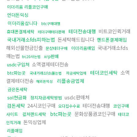
이더리움 리플코인구매
언더돈믹싱
이더리움삽니다
btc구매대행
테더전송대행
비트코인퀵거래
휴대폰결제세탁
테더구매테더판매
국내거래소fds피하는법
돈세탁해드립니다
핸드폰결제매입
해외선물현금인출
국내거래소fds
이더리움매입
문상테더구매
깨는법
xrp판매
trc20사는법
소액결제테더전송
usdc구입처
테더코인세탁
소액
btc파는곳
국내거래소fds뚫는법
자금세탁업체
결제테더전송
리플송금업체
해외돈믹싱
금은돈세탁
usdc판매처
sol현금화
정치자금세탁방법
검돈세탁
24시코인구매
테더전송대행
코인구매
오다집수수료
btc파는곳
문화상품권코인구매
사이트
컬쳐랜드세탁
테더코
돈믹싱업체
인직거래
리플매입