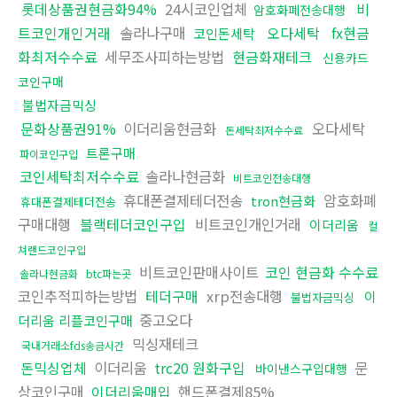
롯데상품권현금화94%
24시코인업체
비
암호화폐전송대행
트코인개인거래
솔라나구매
오다세탁
fx현금
코인돈세탁
화최저수수료
세무조사피하는방법
현금화재테크
신용카드
코인구매
불법자금믹싱
문화상품권91%
이더리움현금화
오다세탁
돈세탁최저수수료
트론구매
파이코인구입
코인세탁최저수수료
솔라나현금화
비트코인전송대행
휴대폰결제테더전송
암호화폐
tron현금화
휴대폰결제테더전송
구매대행
블랙테더코인구입
비트코인개인거래
이더리움
컬
쳐랜드코인구입
비트코인판매사이트
코인 현금화 수수료
솔라나현금화
btc파는곳
코인추적피하는방법
테더구매
xrp전송대행
이
불법자금믹싱
중고오다
더리움 리플코인구매
믹싱재테크
국내거래소fds송금시간
돈믹싱업체
이더리움
trc20 원화구입
문
바이낸스구입대행
상코인구매
이더리움매입
핸드폰결제85%