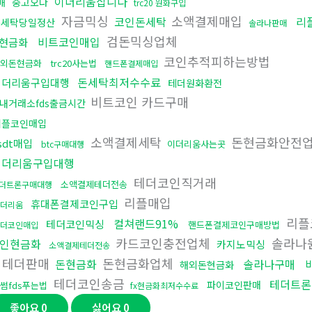
이더리움삽니다
중고오다
매
trc20 원화구입
자금믹싱
소액결제매입
코인돈세탁
리
돈세탁당일정산
솔라나판매
검돈믹싱업체
비트코인매입
현금화
코인추적피하는방법
외돈현금화
trc20사는법
핸드폰결제매입
돈세탁최저수수료
이더리움구입대행
테더원화환전
비트코인 카드구매
내거래소fds출금시간
리플코인매입
소액결제세탁
돈현금화안전
sdt매입
이더리움사는곳
btc구매대행
이더리움구입대행
테더코인직거래
소액결제테더전송
더트론구매대행
리플매입
휴대폰결제코인구입
이더리움
리플
컬쳐랜드91%
테더코인믹싱
핸드폰결제코인구매방법
테더코인매입
카드코인충전업체
솔라나
인현금화
카지노믹싱
소액결제테더전송
테더판매
돈현금화업체
돈현금화
솔라나구매
해외돈현금화
테더코인송금
테더트론
파이코인판매
썸fds푸는법
fx현금화최저수수료
좋아요
0
싫어요
0