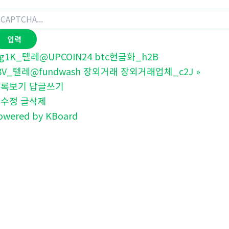
g1K_텔레@UPCOIN24 btc현금화_h2B
8V_텔레@fundwash 장외거래 장외거래업체_c2J
»
목록보기
답글쓰기
글수정
글삭제
owered by KBoard