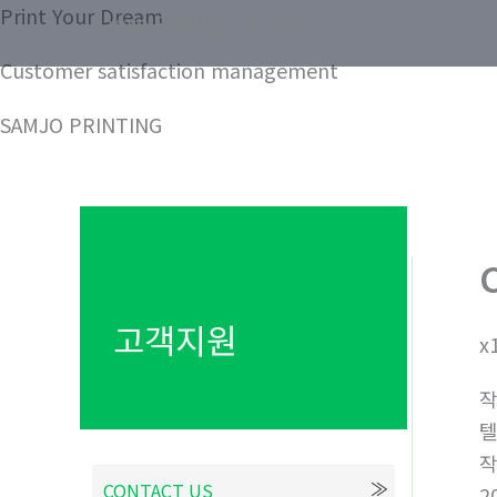
콘
Print Your Dream
Samjo Printing Co. LTD.
텐
Customer satisfaction management
츠
로
SAMJO PRINTING
건
너
뛰
기
고객지원
x
텔
CONTACT US
2