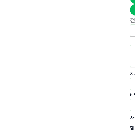
작
비
사
첨