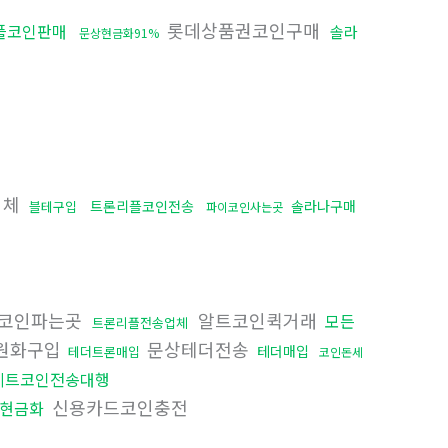
롯데상품권코인구매
플코인판매
솔라
문상현금화91%
업체
트론리플코인전송
솔라나구매
블테구입
파이코인사는곳
코인파는곳
알트코인퀵거래
모든
트론리플전송업체
원화구입
문상테더전송
테더매입
테더트론매입
코인돈세
비트코인전송대행
신용카드코인충전
현금화