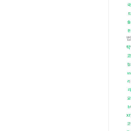
국
트
솔
돈
탁
코
컬
u
리
리
모
b
x
코