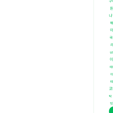
구
나
해
국
u
테
코
탁
빗