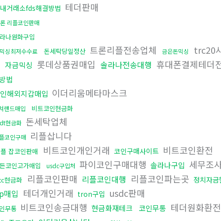
테더판매
내거래소fds해결방법
론 리플코인판매
라나원화구입
트론리플전송업체
trc2
돈세탁당일정산
믹싱최저수수료
금은돈믹싱
법
롯데상품권매입
휴대폰결제테더
솔라나전송대행
자금믹싱
방법
이더리움메타마스크
인해외지갑매입
비트코인현금화
쳐랜드매입
돈세탁업체
sdt현금화
리플삽니다
플코인구매
비트코인개인거래
비트코인환전
코인구매사이트
플 잡코인판매
파이코인구매대행
세무조
솔라나구입
든코인고가매입
usdc구입처
리플코인판매
리플코인파는곳
리플코인대행
정치자금
tc현금화
테더개인거래
usdc판매
rp매입
tron구입
비트코인송금대행
테더원화환
현금화재테크
코인무통
인무통