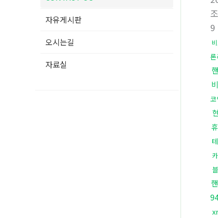
자유게시판
9
오시는길
비
론
자료실
코
휴
테
카
9
x