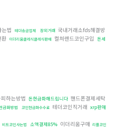
0사는법
국내거래소fds해결방
장외거래
테더송금업체
전환
컬쳐랜드코인구입
돈세
이더리움클레식클레식판매
사피하는방법
핸드폰결제세탁
돈현금화해드립니다
테더코인직거래
xrp판매
현금화방법
코인현금화수수료
전
이더리움구매
소액결제85%
비트코인사는법
리플코인