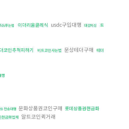
usdc구입대행
이더리움클레식
트
fds푸는법
대검믹싱
문상테더구매
더코인추척피하기
테더
비트코인사는법
대행
문화상품권코인구매
롯데상품권현금화
c20 전송대행
알트코인퀵거래
돈현금화업체