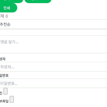
인쇄
전체
0
성자
밀번호
진
부파일