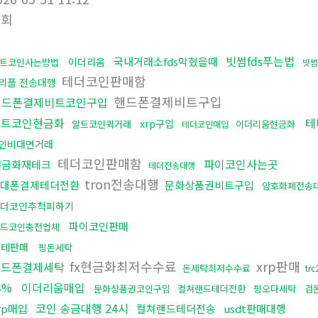
조회
빗썸fds푸는법
국내거래소fds막혔을때
이더리움
트코인사는방법
빗썸
테더코인판매함
리플 전송대행
핸드폰결제비트구입
핸드폰결제비트코인구입
비트코인현금화
테
xrp구입
알트코인퀵거래
이더리움현금화
테더코인매입
인비대면거래
테더코인판매함
파이코인사는곳
현금화재테크
테더전송대행
tron전송대행
대폰결제테더전환
문화상품권비트구입
암호화폐전송
더코인추척피하기
파이코인판매
드코인충전업체
블테판매
핑돈세탁
fx현금화최저수수료
xrp판매
핸드폰결제세탁
돈세탁최저수수료
tr
4%
이더리움매입
문화상품권코인구입
컬쳐랜드테더전환
핑오다세탁
검
코인 송금대행 24시
rp매입
컬쳐랜드테더전송
usdt판매대행