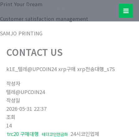
콘
Print Your Dream
Samjo Printing Co. LTD.
텐
Mai
Customer satisfaction management
츠
로
Men
SAMJO PRINTING
건
너
CONTACT US
뛰
기
k1E_텔레@UPCOIN24 xrp구매 xrp전송대행_s7S
작성자
텔레@UPCOIN24
작성일
2026-05-31 22:37
조회
14
trc20 구매대행
24시코인업체
테더코인현금화