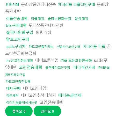
문화상품권테더전송
문화상
이더리움 리플코인구매
장외거래
품권세탁
리플전송대행
리플매입
솔라나원화구입
문상매입
롯데상품권테더전환
btc구매대행
솔라나원화구입
횡령믹싱
알트코인구매
골
usdc구입처
이더리움 리플
카드코인충전가능
신용카드코인구매
드바현금화현금화
테더트론매입
usdc구
리플 모든코인현금화
trc20코인전송대행
입대행
코인전송대행
테더개인거래
블랙테더코인구입
휴대폰결
제비트코인구입
카드코인충전업체
테더코인매입
테더구매
테더코인추척피하기
테더송금업체
검돈세탁
코인전송대행
이더리움클레식사는곳
좋아요
0
싫어요
0