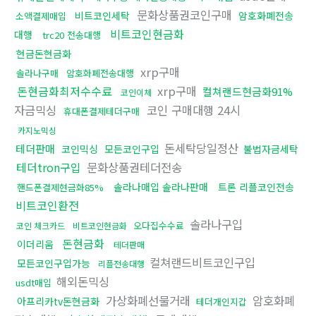
문화상품권코인구매
비트코인세탁
암호화폐전송
소액결제매입
비트코인현금화
대행
trc20 전송대행
현금돈현금화
xrp구매
솔라나구매
암호화폐전송대행
돈현금화최저수수료
xrp구매
컬쳐랜드현금화91%
코인이체
자금믹싱
코인 구매대행 24시
휴대폰결제테더구매
카지노믹싱
돈세탁당일정산
테더판매
코인믹싱
모든코인구입
불법자금세탁
테더tron구입
문화상품권테더전송
솔라나매입 솔라나판매
트론 리플코인전송
핸드폰결제현금화85%
비트코인환전
솔라나구입
오다집수수료
코인 체크카드
비트코인현금화
돈현금화
이더리움
테더판매
컬쳐랜드비트코인구입
모든코인구입가능
리플전송대행
해외돈믹싱
usdt매입
가상화폐선물거래
암호화폐
아프리카tv돈현금화
테더개인지갑