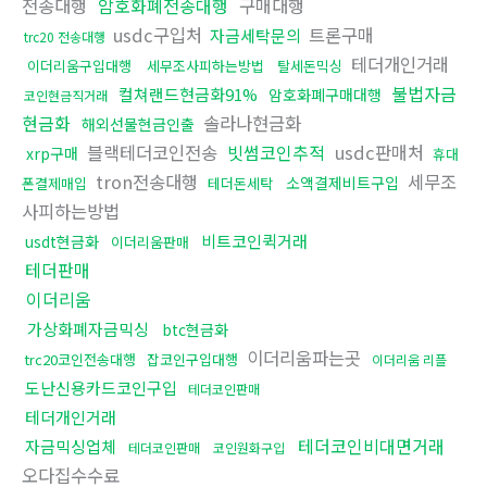
전송대행
암호화폐전송대행
구매대행
usdc구입처
트론구매
자금세탁문의
trc20 전송대행
테더개인거래
이더리움구입대행
세무조사피하는방법
탈세돈믹싱
불법자금
컬쳐랜드현금화91%
암호화폐구매대행
코인현금직거래
현금화
솔라나현금화
해외선물현금인출
블랙테더코인전송
빗썸코인추적
usdc판매처
xrp구매
휴대
tron전송대행
세무조
소액결제비트구입
폰결제매입
테더돈세탁
사피하는방법
비트코인퀵거래
usdt현금화
이더리움판매
테더판매
이더리움
가상화폐자금믹싱
btc현금화
이더리움파는곳
trc20코인전송대행
잡코인구입대행
이더리움 리플
도난신용카드코인구입
테더코인판매
테더개인거래
테더코인비대면거래
자금믹싱업체
테더코인판매
코인원화구입
오다집수수료