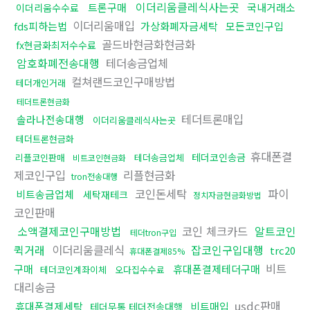
이더리움클레식사는곳
트론구매
국내거래소
이더리움수수료
이더리움매입
fds피하는법
가상화폐자금세탁
모든코인구입
골드바현금화현금화
fx현금화최저수수료
암호화폐전송대행
테더송금업체
컬쳐랜드코인구매방법
테더개인거래
테더트론현금화
테더트론매입
솔라나전송대행
이더리움클레식사는곳
테더트론현금화
휴대폰결
테더코인송금
리플코인판매
테더송금업체
비트코인현금화
제코인구입
리플현금화
tron전송대행
코인돈세탁
파이
비트송금업체
세탁재테크
정치자금현금화방법
코인판매
소액결제코인구매방법
코인 체크카드
알트코인
테더tron구입
퀵거래
이더리움클레식
잡코인구입대행
trc20
휴대폰결제85%
비트
구매
휴대폰결제테더구매
테더코인계좌이체
오다집수수료
대리송금
usdc판매
휴대폰결제세탁
비트매입
테더무통 테더전송대행