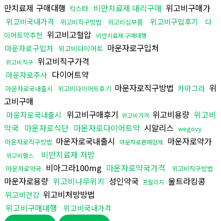
만치료제 구매대행
비만치료제 대리구매
위고비구매가
칵스타
위고비국내가격
위고비구입후기
다
위고비직구방법
위고비심부름
위고비고혈압
이어트약추천
비만치료제 구매대행
마운자로구입처
마운자로구입처
위고비다이어트
위고비직구가격
위고비직구
다이어트약
마운자로주사
마운자로직구방법
위
카마그라
마운자로국내출시
위고비다이어트후기
고비구매
위고비구매후기
위고비용량
위고비
마운자로국내출시
위고비가격
약국
마운자로식단
마운자로다이어트약
시알리스
wegovy
마운자로국내출시
마운자로약가
마운자로직구방법
마운자로판매업체
비만치료제 처방
위고비헬스
비아그라100mg
마운자로약국가격
마운자로약국
위고비직구방법
마운자로용량
위고비나무위키
성인약국
울트라킹콩
프릴리지
위고비처방방법
위고비건강
위고비구매대행
위고비국내가격