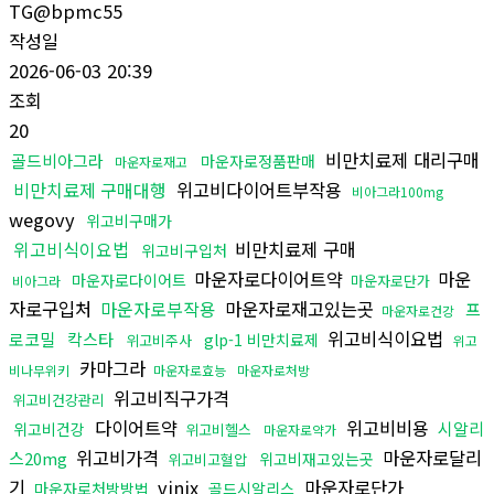
TG@bpmc55
작성일
2026-06-03 20:39
조회
20
비만치료제 대리구매
골드비아그라
마운자로정품판매
마운자로재고
비만치료제 구매대행
위고비다이어트부작용
비아그라100mg
wegovy
위고비구매가
위고비식이요법
비만치료제 구매
위고비구입처
마운자로다이어트약
마운
마운자로다이어트
마운자로단가
비아그라
자로구입처
마운자로부작용
마운자로재고있는곳
프
마운자로건강
위고비식이요법
로코밀
칵스타
glp-1 비만치료제
위고비주사
위고
카마그라
비나무위키
마운자로효능
마운자로처방
위고비직구가격
위고비건강관리
다이어트약
위고비비용
시알리
위고비건강
위고비헬스
마운자로약가
위고비가격
마운자로달리
스20mg
위고비재고있는곳
위고비고혈압
기
vinix
마운자로단가
마운자로처방방법
골드시알리스