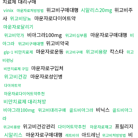
치료제 대리구매
위고비구매대행
시알리스20mg
위고비주
vinix
마운자로처방방법
사
마운자로다이어트약
위고비당뇨
마운자로달리기
비아그라100mg
마운자로구매대행
위고비약가
비
위고비심부름
위고비약국
아그라
위고비구매대행
마운자로운동
칵스타
위고비용량
glp-1 비만치료제
위고
위고비구매
비런닝
마운자로구입처
비만치료제 구입
위고비건강
마운자로성인병
다이어트약
마운자로다이어트약추천
비만치료제 대리처방
비닉스
비아그라100mg
위고비대리구매
골드비아그라
골드비아그
라
위고비건강관리
프릴리지
다이어트약추천
마운자로재고
위고비용량
시알리스
마운자로구매대행
아드레닌
비
레트비아
위고비처방방법