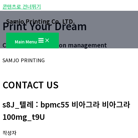
콘텐츠로 건너뛰기
Samjo Printing Co. LTD.
Print Your Dream
Main Menu
Customer satisfaction management
SAMJO PRINTING
CONTACT US
s8J_텔레 : bpmc55 비아그라 비아그라
100mg_t9U
작성자