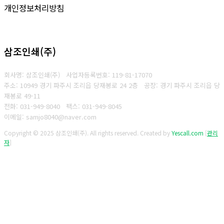
개인정보처리방침
삼조인쇄(주)
회사명: 삼조인쇄(주)
사업자등록번호: 119-81-17070
주소: 10949 경기 파주시 조리읍 당재봉로 24 2층 공장: 경기 파주시 조리읍 당
재봉로 49-11
전화: 031-949-8040
팩스: 031-949-8045
이메일: samjo8040@naver.com
Copyright © 2025 삼조인쇄(주). All rights reserved.
Created by
Yescall.com
[
관리
자
]