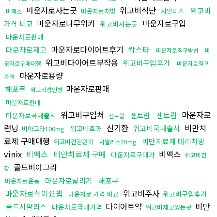
마운자로사는곳
위고비식단
위고비
마운자로처방
시알리스
비맥스
마운자로나무위키
마운자로구입
가격 비교
위고비사는곳
마운자로판매
마운자로다이어트후기
칵스타
마운자로재고
마운자로직구방법
마
위고비다이어트부작용
위고비구입후기
운자로구매대행
마운자로직구
마운자로용량
가격
마운자로판매
해포쿠
위고비성인병
마운자로판매
위고비구입처
마운자로
센트립
마운자로국내출시
센트립
센트립
런닝
신기환
비만치
위고비국내출시
위고비효과
비아그라100mg
료제 구매대행
비만치료제 대리처방
위고비건강관리
시알리스20mg
vinix
비맥스
비만치료제 구매
비맥스
마운자로구매가
위고비건
골드비아그라
강
마운자로달리기
해포쿠
마운자로운동
마운자로식이요법
위고비주사
위고비구입후기
마운자로 가격 비교
다이어트약
비만
골드시알리스
마운자로국내가격
위고비재고있는곳