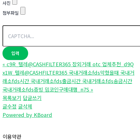
사진
첨부파일
«
c9R_텔레@CASHFILTER365 장외거래 otc 업체추천_d9Q
x1W_텔레@CASHFILTER365 국내거래소fds막혔을때 국내거
래소fds시간 국내거래소fds출금시간 국내거래소fds송금시간
국내거래소fds증빙 밈코인구매대행_n7S
»
목록보기
답글쓰기
글수정
글삭제
Powered by KBoard
이용약관