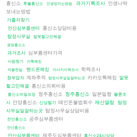
흥신소
인생나락
과거기록조사
후불흥신소
인생망치는방법
보내는방법
가출자찾기
흥신소상담비용
안산심부름센터
탐정사무실
말못할고민해결
광양흥신소
심부름센터가격
과거조사
사람찾기
카톡해킹
학력조사
핸드폰해킹
억울한일
마사지이력조사
계좌추적
카카오톡해킹
말못
청부업자
탐정사무실일잘하는곳
흥신소의뢰비용
할고민해결
청주흥신소
일본밀항
청주흥신소
불륜조
흥신소비밀보장
안양흥신소
떼인돈불법회수
재산열람
탐정
사
신상털기
탐정사무실상담비용
사무실일잘하는곳
공주심부름센터
천안흥신소
안산흥신소
제주도심부름센터
안산심부름센터
흥신소24시상담