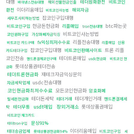
대행
테더원화환전
비트코인
해외선물현금인출
바이낸스전송대행
이더리움매입
환전
해외자금
비트코인사는법
잡코인구입대행
세무조사피하는방법
현금돈현금화
btc파는곳
리플매입
비트코인구입
tron전송대행
비트코인사는방법
코인원화구입
가상화폐자금믹싱
리플전송대행
fx믹싱최저수수료
신용
비트코인 카드구매
리플매입
잡코인구입대행
트론 리플
비트코인판매사이트
카드테더구입
코인전송
테더트론매입
핸드폰결제코인구매
usdc현금화
비트코인 현
롯데상품권테더전송
금화
테더트론현금화
재테크자금믹싱문의
usdc전송대행
자금세탁업체
코인현금화최저수수료
모든코인현금화
암호화폐
테더돈세탁
테더개인거래
테더거래
핸드폰결제세
탈세돈현금화
usdt매입
장외거래소
롯데상품권매입
테더무통
탁
비트코인 체크카드
문상91%
테더tron구입
이더리움매입
테더송금업체
비트코인구입
롯데상품권현금화94%
세