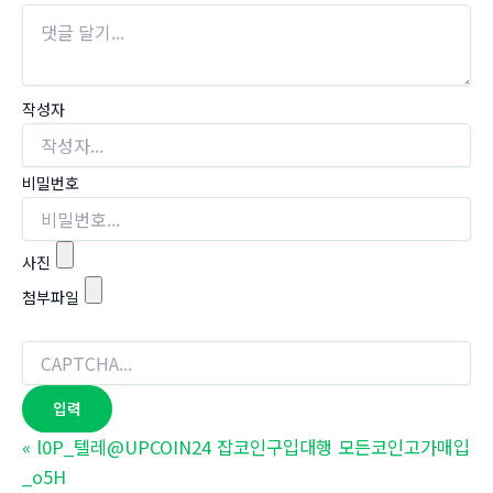
작성자
비밀번호
사진
첨부파일
«
l0P_텔레@UPCOIN24 잡코인구입대행 모든코인고가매입
_o5H