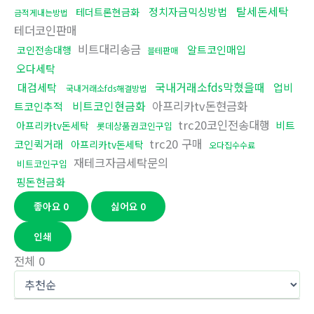
탈세돈세탁
정치자금믹싱방법
테더트론현금화
금적게내는방법
테더코인판매
비트대리송금
알트코인매입
코인전송대행
블테판매
오다세탁
국내거래소fds막혔을때
대검세탁
업비
국내거래소fds해결방법
비트코인현금화
아프리카tv돈현금화
트코인추적
trc20코인전송대행
비트
아프리카tv돈세탁
롯데상품권코인구입
trc20 구매
코인퀵거래
아프리카tv돈세탁
오다집수수료
재테크자금세탁문의
비트코인구입
핑돈현금화
좋아요
0
싫어요
0
인쇄
전체
0