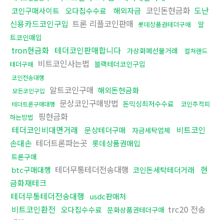
코인돈현금화
도난
코인구매사이트
오다집수수료
해외자금
신용카드코인구입
트론 리플코인판매
알
롯데상품권테더구매
트코인매입
tron현금화
테더코인판매합니다
가상화폐선물거래
컬쳐랜드
비트코인사는법
블랙테더코인구입
테더구매
코인전송대행
알트코인구매
해외돈현금화
모든코인구입
문상코인구매방법
돈믹싱최저수수료
코인추적피
테더트론구매대행
핑현금화
하는방법
테더코인비대면거래
비트코인
문상테더구매
자금세탁업체
손대손
테더트론파는곳
롯데상품권매입
트론구매
테더무통테더전송대행
현
btc구매대행
코인돈세탁테더거래
금화재테크
테더무통테더전송대행
usdc판매처
비트코인환전
trc20 전송
오다집수수료
문화상품권테더구매