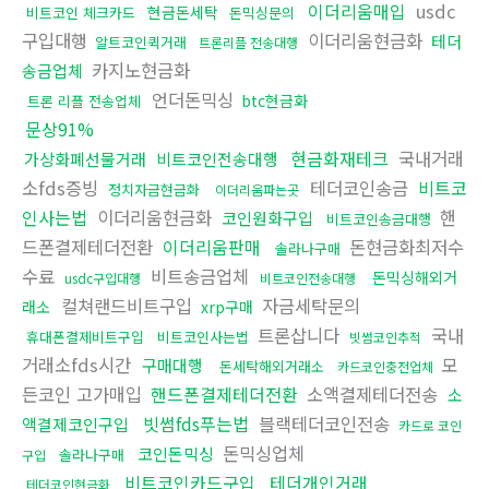
이더리움매입
usdc
현금돈세탁
비트코인 체크카드
돈믹싱문의
구입대행
이더리움현금화
테더
알트코인퀵거래
트론리플 전송대행
카지노현금화
송금업체
언더돈믹싱
btc현금화
트론 리플 전송업체
문상91%
현금화재테크
국내거래
가상화폐선물거래
비트코인전송대행
소fds증빙
테더코인송금
비트코
정치자금현금화
이더리움파는곳
인사는법
이더리움현금화
핸
코인원화구입
비트코인송금대행
드폰결제테더전환
이더리움판매
돈현금화최저수
솔라나구매
수료
비트송금업체
돈믹싱해외거
usdc구입대행
비트코인전송대행
컬쳐랜드비트구입
자금세탁문의
래소
xrp구매
트론삽니다
국내
휴대폰결제비트구입
비트코인사는법
빗썸코인추적
거래소fds시간
모
구매대행
돈세탁해외거래소
카드코인충전업체
든코인 고가매입
핸드폰결제테더전환
소액결제테더전송
소
빗썸fds푸는법
블랙테더코인전송
액결제코인구입
카드로 코인
돈믹싱업체
코인돈믹싱
솔라나구매
구입
비트코인카드구입
테더개인거래
테더코인현금화