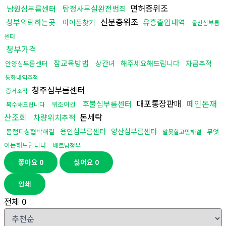
면허증위조
남원심부름센터
탐정사무실완전범죄
신분증위조
청부의뢰하는곳
유흥출입내역
아이폰찾기
울산심부름
센터
청부가격
참교육방법
상간녀
해주세요해드립니다
자금추적
안양심부름센터
통화내역추적
청주심부름센터
증거조작
대포통장판매
떼인돈재
후불심부름센터
위조여권
복수해드립니다
산조회
돈세탁
차량위치추적
용인심부름센터
양산심부름센터
몸캠피싱협박해결
무엇
말못할고민해결
이든해드립니다
배트남청부
좋아요
0
싫어요
0
인쇄
전체
0