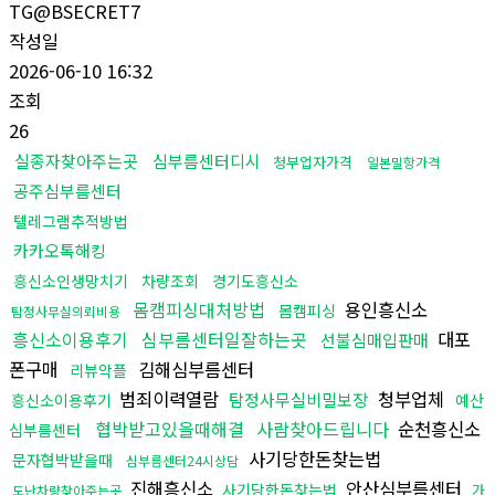
TG@BSECRET7
작성일
2026-06-10 16:32
조회
26
실종자찾아주는곳
심부름센터디시
청부업자가격
일본밀항가격
공주심부름센터
텔레그램추적방법
카카오톡해킹
흥신소인생망치기
차량조회
경기도흥신소
몸캠피싱대처방법
용인흥신소
몸캠피싱
탐정사무실의뢰비용
흥신소이용후기
심부름센터일잘하는곳
대포
선불심매입판매
폰구매
김해심부름센터
리뷰악플
범죄이력열람
청부업체
탐정사무실비밀보장
흥신소이용후기
예산
협박받고있을때해결
사람찾아드립니다
순천흥신소
심부름센터
사기당한돈찾는법
문자협박받을때
심부름센터24시상담
진해흥신소
안산심부름센터
사기당한돈찾는법
가
도난차량찾아주는곳