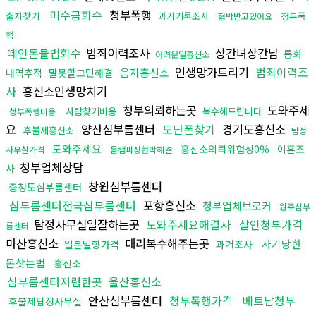
미수금회수
청부폭행
출자찾기
과거기록조사
청부폭
협박받고있어요
행
떼인돈불법회수
범죄이력조사
상간녀상간남
통화
어려운일흥신소
인생망가트리기
범죄이력조
음지흥신소
내역추적
말못할고민해결
사
흥신소인생망치기
청부의뢰하는곳
도와주세
사람찾기비용
복수해드립니다
청부폭행비용
요
양산심부름센터
도난폰찾기
경기도흥신소
후불제흥신소
탐정
도와주세요
흥신소의뢰위험성0%
이혼조
사무실가격
몸캠피싱협박해결
청부업체상담
사
창원심부름센터
충청도심부름센터
심부름센터전국심부름센터
포항흥신소
청부업체브로커
원주심부
탐정사무실일잘하는곳
도와주세요해결사
살인청부가격
름센터
마산흥신소
대리복수해주는곳
사기당한
일본밀항가격
과거조사
돈찾는법
흥신소
심부름센터저렴한곳
울산흥신소
안산심부름센터
청부폭행가격
베트남청부
후불제탐정사무실