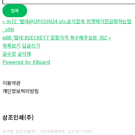
«
m7Z_텔레@UPCOIN24 otc공식업체 위챗페이현금화하는법
_x0N
e8B_텔레:BSECRET7 밀항가격 복수해주실분_l0Z
»
목록보기
답글쓰기
글수정
글삭제
Powered by KBoard
이용약관
개인정보처리방침
삼조인쇄(주)
회사명: 삼조인쇄(주)
사업자등록번호: 119-81-17070