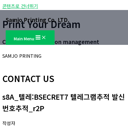
콘텐츠로 건너뛰기
Samjo Printing Co. LTD.
Print Your Dream
Main Menu
Customer satisfaction management
SAMJO PRINTING
CONTACT US
s8A_텔레:BSECRET7 텔레그램추적 발신
번호추적_r2P
작성자