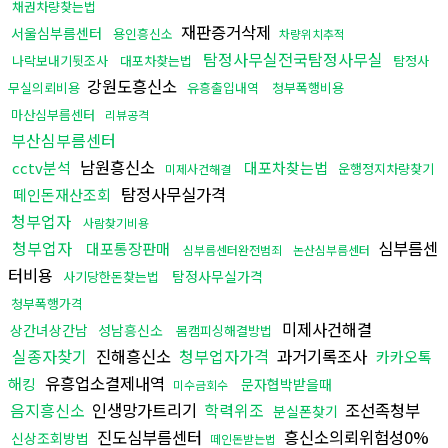
채권차량찾는법
재판증거삭제
서울심부름센터
용인흥신소
차량위치추적
탐정사무실전국탐정사무실
나락보내기뒷조사
대포차찾는법
탐정사
강원도흥신소
무실의뢰비용
유흥출입내역
청부폭행비용
마산심부름센터
리뷰공격
부산심부름센터
남원흥신소
cctv분석
대포차찾는법
운행정지차량찾기
미제사건해결
탐정사무실가격
떼인돈재산조회
청부업자
사람찾기비용
청부업자
심부름센
대포통장판매
심부름센터완전범죄
논산심부름센터
터비용
탐정사무실가격
사기당한돈찾는법
청부폭행가격
미제사건해결
상간녀상간남
성남흥신소
몸캠피싱해결방법
실종자찾기
진해흥신소
청부업자가격
과거기록조사
카카오톡
유흥업소결제내역
해킹
문자협박받을때
미수금회수
음지흥신소
인생망가트리기
학력위조
조선족청부
분실폰찾기
진도심부름센터
흥신소의뢰위험성0%
신상조회방법
떼인돈받는법