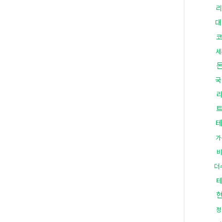
리
대
세
국
가
더
정