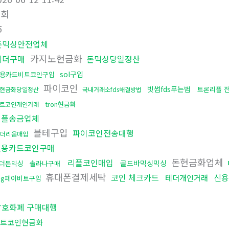
조회
5
돈믹싱안전업체
카지노현금화
테더구매
돈믹싱당일정산
sol구입
용카드비트코인구입
파이코인
빗썸fds푸는법
트론리플 
현금화당일정산
국내거래소fds해결방법
tron현금화
트코인개인거래
리플송금업체
블테구입
파이코인전송대행
더리움매입
신용카드코인구매
돈현금화업체
리플코인매입
골드바믹싱믹싱
더돈믹싱
솔라나구매
휴대폰결제세탁
코인 체크카드
신용
테더개인거래
sg페이비트구입
행
암호화폐 구매대행
트코인현금화