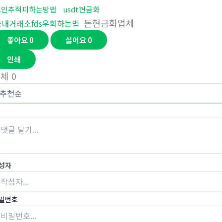
코인추적피하는방법
usdt현금화
돈현금화업체
국내거래소fds우회하는법
좋아요
0
싫어요
0
인쇄
전체
0
성자
밀번호