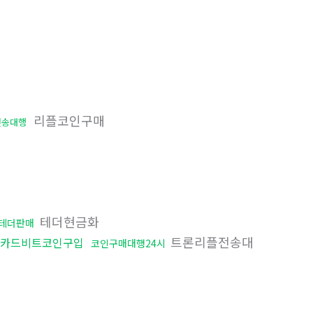
리플코인구매
전송대행
테더현금화
테더판매
트론리플전송대
카드비트코인구입
코인구매대행24시