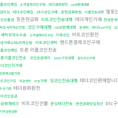
플코인매입
소액결제코인구매
테더원화환전
usdt판매대행
엘포
검믹싱
테더코인매입
24시코인구매
돈현금화방법
리플전송대행
핑돈현금화
테더개인거래
비트코인전송대행
코인상품권
현금돈세
코인구매대행
usdt판매대행
무조사피하는방법
돈세탁
테더tron구입
잡
비트코인환전
돈세탁최저수수료
이체코인
소액결제비트구입
핸드폰결제코인구매
비트코인세탁
내거래소fds피하는법
트론 리플코인전송
리플코인매입
트론리플코인전송
코인송금대리
usdc구입대행
알트코인구매
테더코인직거래
상화폐선물거래
테더코인판매합니
밈코인전송대행
xrp구매
비트코인구입
자금세탁
테더원화환전
수사기관
테더코인송금
비트코인선물
btc
현금화재테크
문상테더전송
돈현금화당일정산
치자금현금화