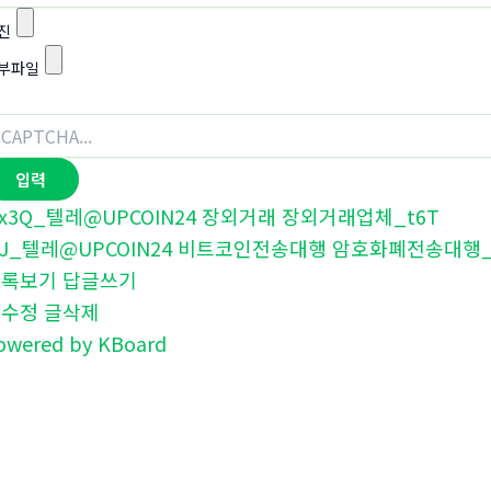
진
부파일
x3Q_텔레@UPCOIN24 장외거래 장외거래업체_t6T
1J_텔레@UPCOIN24 비트코인전송대행 암호화폐전송대행_
목록보기
답글쓰기
글수정
글삭제
owered by KBoard