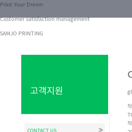
콘
Print Your Dream
Samjo Printing Co. LTD.
텐
Customer satisfaction management
츠
로
SAMJO PRINTING
건
너
뛰
기
고객지원
g
T
CONTACT US
2