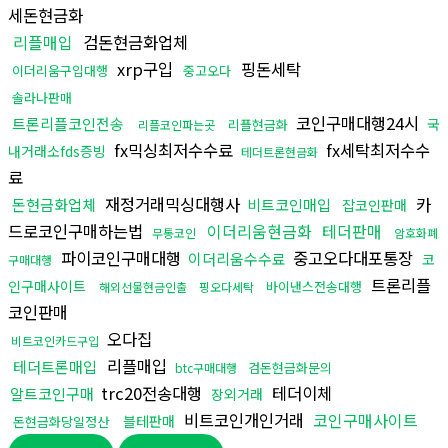
세돈현금화
리플매입
검돈현금화업체
xrp구입
핑돈세탁
이더리움구입대행
중고오다
솔라나판매
코인구매대행24시
트론리플코인전송
국
리플현금화
리플코인파는곳
fx믹싱최저수수료
fx세탁최저수수
내거래소fds증빙
테더트론현금화
료
재정거래믹싱대행사
카
돈현금화업체
비트코인매입
잡코인판매
드로코인구매하는법
이더리움현금화
테더판매
무통코인
암호화폐
파이코인구매대행
중고오다대포통장
이더리움수수료
코
구매대행
트론리플
인구매사이트
바이낸스전송대행
해외선물현금인출
핑오다세탁
코인판매
오다집
비트코인카드구입
리플매입
테더트론매입
검돈현금화문의
btc구매대행
trc20전송대행
테더이체
알트코인구매
장외거래
비트코인개인거래
코인구매사이트
블테판매
돈현금화당일정산