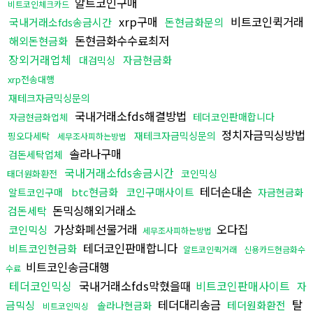
알트코인구매
비트코인체크카드
xrp구매
비트코인퀵거래
국내거래소fds송금시간
돈현금화문의
돈현금화수수료최저
해외돈현금화
장외거래업체
자금현금화
대검믹싱
xrp전송대행
재테크자금믹싱문의
국내거래소fds해결방법
테더코인판매합니다
자금현금화업체
정치자금믹싱방법
재테크자금믹싱문의
핑오다세탁
세무조사피하는방법
솔라나구매
검돈세탁업체
국내거래소fds송금시간
코인믹싱
태더원화환전
테더손대손
btc현금화
코인구매사이트
알트코인구매
자금현금화
돈믹싱해외거래소
검돈세탁
가상화폐선물거래
오다집
코인믹싱
세무조사피하는방법
테더코인판매합니다
비트코인현금화
알트코인퀵거래
신용카드현금화수
비트코인송금대행
수료
테더코인믹싱
국내거래소fds막혔을때
비트코인판매사이트
자
테더대리송금
탈
금믹싱
테더원화환전
솔라나현금화
비트코인믹싱