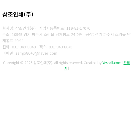
삼조인쇄(주)
회사명: 삼조인쇄(주)
사업자등록번호: 119-81-17070
주소: 10949 경기 파주시 조리읍 당재봉로 24 2층 공장: 경기 파주시 조리읍 당
재봉로 49-11
전화: 031-949-8040
팩스: 031-949-8045
이메일: samjo8040@naver.com
Copyright © 2025 삼조인쇄(주). All rights reserved.
Created by
Yescall.com
[
관리
자
]