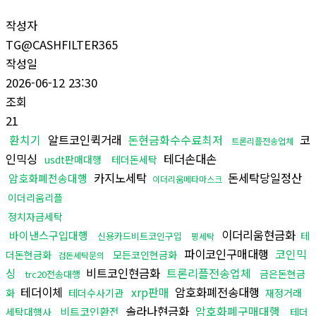
작성자
TG@CASHFILTER365
작성일
2026-06-12 23:30
조회
21
환치기
알트코인퀵거래
돈현금화수수료최저
코
트론리플전송업체
인믹싱
테더손대손
usdt판매대행
테더돈세탁
카지노세탁
돈세탁당일정산
암호화폐전송대행
이더리움메타마스크
이더리움리플
정치자금세탁
이더리움현금화
바이낸스구입대행
테
신용카드비트코인구입
핑세탁
파이코인구매대행
코인믹
더돈현금화
모든코인현금화
검돈세탁문의
싱
비트코인현금화
트론리플전송업체
금은돈현금
trc20전송대행
테더이체
xrp판매
암호화폐전송대행
화
테더수사기관
재정거래
솔라나현금화
암호화폐구매대행
비트코인환전
세탁대행사
테더