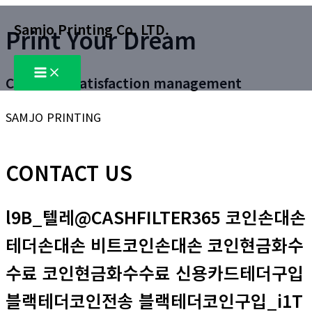
콘
Samjo Printing Co. LTD.
Print Your Dream
텐
츠
Main
로
Menu
Customer satisfaction management
건
너
SAMJO PRINTING
뛰
기
CONTACT US
l9B_텔레@CASHFILTER365 코인손대손
테더손대손 비트코인손대손 코인현금화수
수료 코인현금화수수료 신용카드테더구입
블랙테더코인전송 블랙테더코인구입_i1T