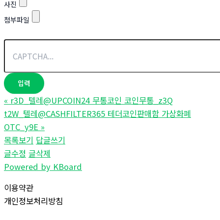
사진
첨부파일
«
r3D_텔레@UPCOIN24 무통코인 코인무통_z3Q
t2W_텔레@CASHFILTER365 테더코인판매함 가상화폐
OTC_y9E
»
목록보기
답글쓰기
글수정
글삭제
Powered by KBoard
이용약관
개인정보처리방침