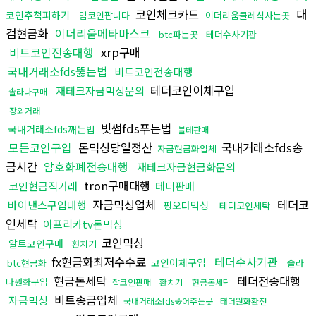
코인체크카드
대
코인추척피하기
밈코인팝니다
이더리움클레식사는곳
검현금화
이더리움메타마스크
btc파는곳
테더수사기관
비트코인전송대행
xrp구매
국내거래소fds뚫는법
비트코인전송대행
테더코인이체구입
재테크자금믹싱문의
솔라나구매
장외거래
빗썸fds푸는법
국내거래소fds깨는법
블테판매
모든코인구입
돈믹싱당일정산
국내거래소fds송
자금현금화업체
금시간
암호화폐전송대행
재테크자금현금화문의
tron구매대행
코인현금직거래
테더판매
자금믹싱업체
테더코
바이낸스구입대행
핑오다믹싱
테더코인세탁
인세탁
아프리카tv돈믹싱
코인믹싱
알트코인구매
환치기
fx현금화최저수수료
테더수사기관
코인이체구입
btc현금화
솔라
현금돈세탁
테더전송대행
나원화구입
잡코인판매
환치기
현금돈세탁
비트송금업체
자금믹싱
국내거래소fds뚫어주는곳
태더원화환전