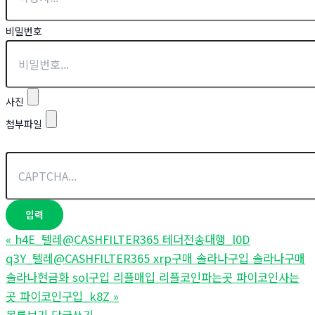
비밀번호
사진
첨부파일
«
h4E_텔레@CASHFILTER365 테더전송대행_l0D
q3Y_텔레@CASHFILTER365 xrp구매 솔라나구입 솔라나구매
솔라나현금화 sol구입 리플매입 리플코인파는곳 파이코인사는
곳 파이코인구입_k8Z
»
목록보기
답글쓰기