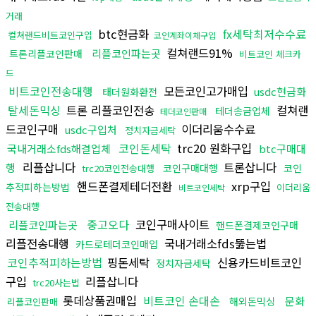
거래
btc현금화
fx세탁최저수수료
컬쳐랜드비트코인구입
코인계좌이체구입
컬쳐랜드91%
리플코인파는곳
트론리플코인판매
비트코인 체크카
드
비트코인전송대행
모든코인고가매입
usdc현금화
태더원화환전
탈세돈믹싱
트론 리플코인전송
컬쳐랜
테더송금업체
테더코인판매
드코인구매
이더리움수수료
usdc구입처
정치자금세탁
코인돈세탁
trc20 원화구입
국내거래소fds해결업체
btc구매대
리플삽니다
트론삽니다
행
코인구매대행
코인
trc20코인전송대행
핸드폰결제테더전환
xrp구입
추적피하는방법
이더리움
비트코인세탁
전송대행
중고오다
코인구매사이트
리플코인파는곳
핸드폰결제코인구매
리플전송대행
국내거래소fds뚫는법
카드로테더코인매입
코인추적피하는방법
핑돈세탁
신용카드비트코인
정치자금세탁
구입
리플삽니다
trc20사는법
롯데상품권매입
비트코인 손대손
문화
해외돈믹싱
리플코인판매