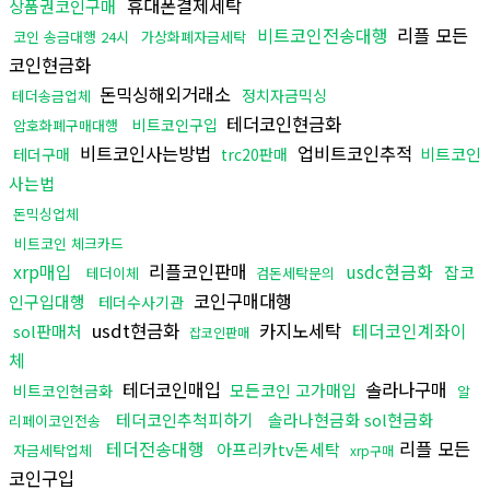
휴대폰결제세탁
상품권코인구매
비트코인전송대행
리플 모든
코인 송금대행 24시
가상화폐자금세탁
코인현금화
돈믹싱해외거래소
정치자금믹싱
테더송금업체
테더코인현금화
비트코인구입
암호화폐구매대행
비트코인사는방법
업비트코인추적
비트코인
테더구매
trc20판매
사는법
돈믹싱업체
비트코인 체크카드
xrp매입
리플코인판매
usdc현금화
잡코
테더이체
검돈세탁문의
코인구매대행
인구입대행
테더수사기관
usdt현금화
카지노세탁
테더코인계좌이
sol판매처
잡코인판매
체
테더코인매입
솔라나구매
모든코인 고가매입
비트코인현금화
알
테더코인추척피하기
솔라나현금화 sol현금화
리페이코인전송
테더전송대행
리플 모든
아프리카tv돈세탁
자금세탁업체
xrp구매
코인구입