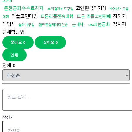
더판매
돈현금화수수료최저
코인현금직거래
소액결제비트구입
바이낸스구입
리플코인매입
장외거
트론리플전송대행
트론 리플코인판매
대행
래업체
정치자
usdt현금화
돈세탁
솔라나구입
핸드폰결제테더전송
금세탁방법
좋아요
0
싫어요
0
인쇄
전체
0
작성자