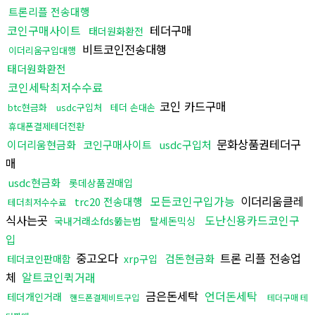
트론리플 전송대행
코인구매사이트
테더구매
태더원화환전
비트코인전송대행
이더리움구입대행
태더원화환전
코인세탁최저수수료
코인 카드구매
btc현금화
usdc구입처
테더 손대손
휴대폰결제테더전환
문화상품권테더구
이더리움현금화
코인구매사이트
usdc구입처
매
usdc현금화
롯데상품권매입
모든코인구입가능
이더리움클레
trc20 전송대행
테더최저수수료
식사는곳
도난신용카드코인구
국내거래소fds뚫는법
탈세돈믹싱
입
중고오다
트론 리플 전송업
검돈현금화
테더코인판매함
xrp구입
체
알트코인퀵거래
금은돈세탁
언더돈세탁
테더개인거래
핸드폰결제비트구입
테더구매 테