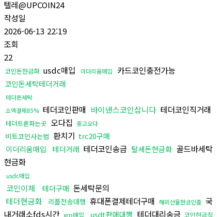
텔레@UPCOIN24
작성일
2026-06-13 22:19
조회
22
usdc매입
카드코인충전가능
코인돈현금화
이더리움매입
코인돈세탁테더거래
테더돈세탁
테더코인판매
바이낸스코인삽니다
테더코인직거래
소액결제85%
오다집
테더트론파는곳
중고오다
환치기
trc20구매
비트코인사는법
테더코인송금
골드바세탁
이더리움매입
테더거래
탈세돈현금화
현금화
usdc매입
코인이체
돈세탁문의
테더구매
테더현금화
휴대폰결제테더구매
국
리플전송대행
해외선물현금인출
내거래소fds시간
테더대리송금
usdt판매대행
xrp매입
코인현금직