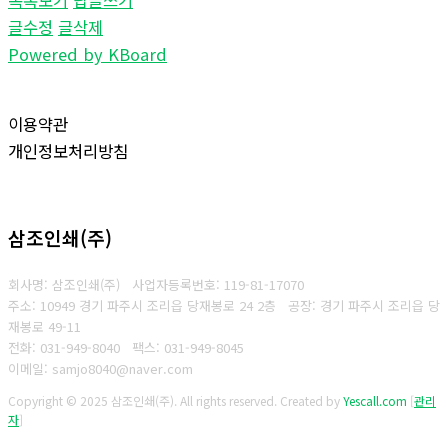
글수정
글삭제
Powered by KBoard
이용약관
개인정보처리방침
삼조인쇄(주)
회사명: 삼조인쇄(주)
사업자등록번호: 119-81-17070
주소: 10949 경기 파주시 조리읍 당재봉로 24 2층 공장: 경기 파주시 조리읍 당
재봉로 49-11
전화: 031-949-8040
팩스: 031-949-8045
이메일: samjo8040@naver.com
Copyright © 2025 삼조인쇄(주). All rights reserved.
Created by
Yescall.com
[
관리
자
]