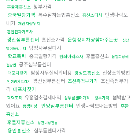
청부가격
후불제흥신소
중국밀항가격
복수잘하는법흥신소
인생나락보
흥신소디시
내기
채권차량위치
혼인전과거조사
경산심부름센터
흥신소가격
운행정지차량찾아주는곳
신상
탐정사무실디시
털어드립니다
학교폭력
중국밀항가격
후불흥신소
범죄이력조사
몸캠피싱해
공주심부름센터
결방법
탐정사무실의뢰비용
신상조회방법
경상도흥신소
대포차찾기
경산심부름센터
조선족청부가
조선족청부가격
인생망가트리기
격
대포차찾기
유흥업소결제내역
협박받고
학력조작
심부름센터가격
청부가격
있어요
안양심부름센터
인생나락보내는방법
후불
몸캠피싱
흥신소
후불제흥신소
상간녀상간남
용인흥신소
심부름센터가격