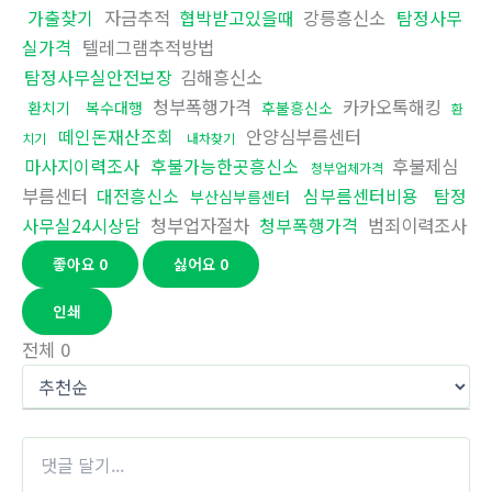
가출찾기
자금추적
협박받고있을때
강릉흥신소
탐정사무
실가격
텔레그램추적방법
탐정사무실안전보장
김해흥신소
청부폭행가격
카카오톡해킹
환치기
복수대행
후불흥신소
환
떼인돈재산조회
안양심부름센터
치기
내차찾기
마사지이력조사
후불가능한곳흥신소
후불제심
청부업체가격
부름센터
대전흥신소
심부름센터비용
탐정
부산심부름센터
사무실24시상담
청부업자절차
청부폭행가격
범죄이력조사
좋아요
0
싫어요
0
인쇄
전체
0