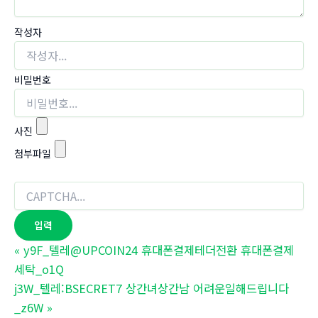
작성자
비밀번호
사진
첨부파일
«
y9F_텔레@UPCOIN24 휴대폰결제테더전환 휴대폰결제
세탁_o1Q
j3W_텔레:BSECRET7 상간녀상간남 어려운일해드립니다
_z6W
»