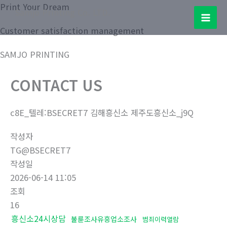
콘
Print Your Dream
Samjo Printing Co. LTD.
텐
Mai
Customer satisfaction management
츠
로
Men
SAMJO PRINTING
건
너
CONTACT US
뛰
기
c8E_텔레:BSECRET7 김해흥신소 제주도흥신소_j9Q
작성자
TG@BSECRET7
작성일
2026-06-14 11:05
조회
16
흥신소24시상담
불륜조사유흥업소조사
범죄이력열람