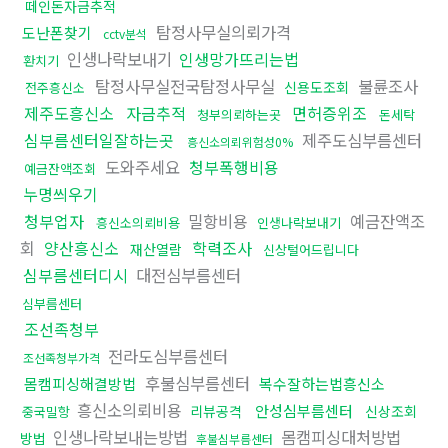
떼인돈자금추적
탐정사무실의뢰가격
도난폰찾기
cctv분석
인생나락보내기
인생망가뜨리는법
환치기
탐정사무실전국탐정사무실
불륜조사
신용도조회
전주흥신소
제주도흥신소
자금추적
면허증위조
청부의뢰하는곳
돈세탁
심부름센터일잘하는곳
제주도심부름센터
흥신소의뢰위험성0%
도와주세요
청부폭행비용
예금잔액조회
누명씌우기
청부업자
밀항비용
예금잔액조
흥신소의뢰비용
인생나락보내기
회
양산흥신소
학력조사
재산열람
신상털어드립니다
심부름센터디시
대전심부름센터
심부름센터
조선족청부
전라도심부름센터
조선족청부가격
후불심부름센터
몸캠피싱해결방법
복수잘하는법흥신소
흥신소의뢰비용
안성심부름센터
리뷰공격
신상조회
중국밀항
인생나락보내는방법
몸캠피싱대처방법
방법
후불심부름센터