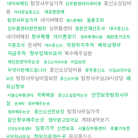
탐정사무실가격
흥신소상담비
네이버해킹
심부름센터의뢰비용
용
대포폰판매
어려운일흥신소
네이버해킹
탐정사무실가격
불륜조회
핸드폰해킹
심부름센터
심부름센터완전범죄
결혼전재산조사
대구흥신소
네이버해킹
청부폭행
아이폰찾기
재판증거조작
청부폭행비용
돈세탁
차량위치추적
베트남청부
이혼조사
여수흥신소
자금추적
청부업체브로커
복수해주실분
떼인돈받아주는곳
비밀보장
흥신소의뢰비용
흥신소상담비용
무엇이든해드립니다
광주흥신소
비밀보장비밀
탐정사무실비밀보장
탐정사무실24시상담
배
보장
흥신소비용
트남청부
안전보장탐정사무
학폭해결
서울심부름센터
흥신소일잘하는곳
실
청부해주는곳
돈세탁
탐정사무실가격
흥신소안전보장
청부해주는곳
살인청부해주는곳
계좌내역보기
협박받고있어요
밀항가격
신변보호
서울심부름센터
후불가능한
안양심부름센터
청부의뢰하는곳
음지흥신소
곳탐정사무실