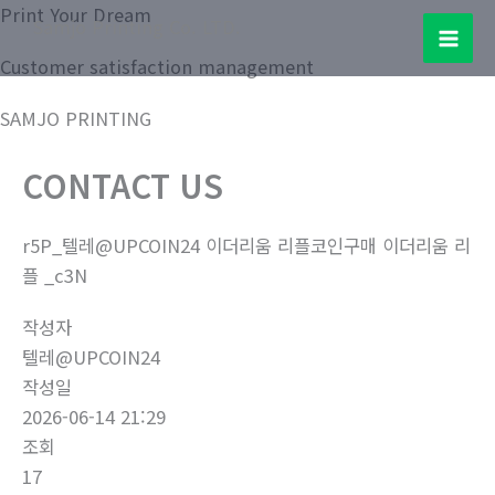
콘
Print Your Dream
Samjo Printing Co. LTD.
텐
Mai
Customer satisfaction management
츠
로
Men
SAMJO PRINTING
건
너
CONTACT US
뛰
기
r5P_텔레@UPCOIN24 이더리움 리플코인구매 이더리움 리
플 _c3N
작성자
텔레@UPCOIN24
작성일
2026-06-14 21:29
조회
17