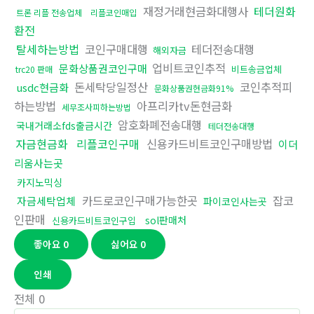
재정거래현금화대행사
테더원화
트론 리플 전송업체
리플코인매입
환전
탈세하는방법
코인구매대행
테더전송대행
해외자금
업비트코인추적
문화상품권코인구매
비트송금업체
trc20 판매
돈세탁당일정산
코인추적피
usdc현금화
문화상품권현금화91%
하는방법
아프리카tv돈현금화
세무조사피하는방법
암호화폐전송대행
국내거래소fds출금시간
테더전송대행
자금현금화
리플코인구매
신용카드비트코인구매방법
이더
리움사는곳
카지노믹싱
카드로코인구매가능한곳
잡코
자금세탁업체
파이코인사는곳
인판매
sol판매처
신용카드비트코인구입
좋아요
0
싫어요
0
인쇄
전체
0