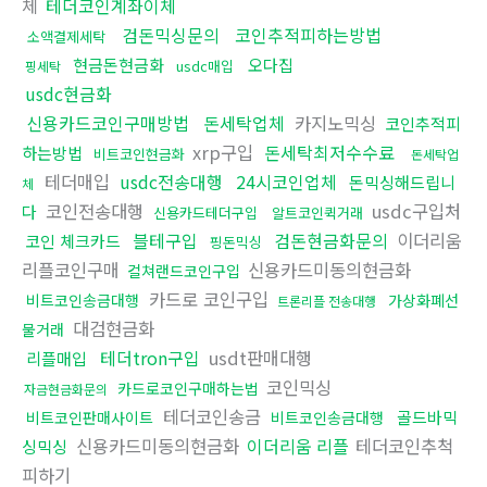
체
테더코인계좌이체
검돈믹싱문의
코인추적피하는방법
소액결제세탁
현금돈현금화
오다집
usdc매입
핑세탁
usdc현금화
신용카드코인구매방법
돈세탁업체
카지노믹싱
코인추적피
xrp구입
돈세탁최저수수료
하는방법
비트코인현금화
돈세탁업
테더매입
usdc전송대행
24시코인업체
돈믹싱해드립니
체
코인전송대행
usdc구입처
다
신용카드테더구입
알트코인퀵거래
블테구입
검돈현금화문의
이더리움
코인 체크카드
핑돈믹싱
리플코인구매
신용카드미동의현금화
컬쳐랜드코인구입
카드로 코인구입
비트코인송금대행
가상화폐선
트론리플 전송대행
대검현금화
물거래
테더tron구입
usdt판매대행
리플매입
코인믹싱
카드로코인구매하는법
자금현금화문의
테더코인송금
골드바믹
비트코인판매사이트
비트코인송금대행
신용카드미동의현금화
이더리움 리플
테더코인추척
싱믹싱
피하기