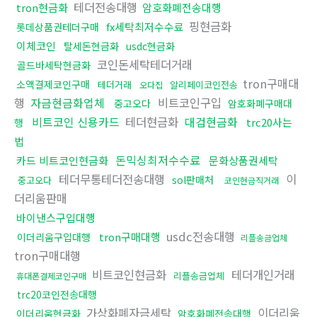
테더전송대행
tron현금화
암호화폐전송대행
핑현금화
fx세탁최저수수료
롯데상품권테더구매
이체코인
탈세돈현금화
usdc현금화
코인돈세탁테더거래
골드바세탁현금화
tron구매대
소액결제코인구매
테더거래
알리페이코인전송
오다집
행
자금현금화업체
비트코인구입
중고오다
암호화폐구매대
비트코인 신용카드
테더현금화
대검현금화
trc20사는
행
법
돈믹싱최저수수료
카드 비트코인현금화
문화상품권세탁
테더무통테더전송대행
이
sol판매처
중고오다
코인현금직거래
더리움판매
바이낸스구입대행
usdc전송대행
tron구매대행
이더리움구입대행
리플송금업체
tron구매대행
비트코인현금화
테더개인거래
리플송금업체
휴대폰결제코인구매
trc20코인전송대행
가상화폐자금세탁
이더리움
이더리움현금화
암호화폐전송대행