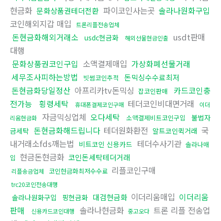
현금화
파이코인사는곳
솔라나원화구입
문화상품권테더전환
코인해외지갑 매입
트론리플전송업체
돈현금화해외거래소
usdt판매
usdc현금화
해외선물현금인출
대행
문화상품권코인구입
소액결제매입
가상화폐선물거래
세무조사피하는방법
돈믹싱수수료최저
빗썸코인추적
돈현금화당일정산
아프리카tv돈믹싱
카드코인충
잡코인판매
전가능
횡령세탁
테더코인비대면거래
휴대폰결제코인구매
이더
자금믹싱업체
오다세탁
불법자
소액결제비트코인구입
리움현금화
돈현금화해드립니다
테더원화환전
국
금세탁
알트코인퀵거래
내거래소fds깨는법
테더수사기관
비트코인 신용카드
솔라나매
현금돈현금화
코인돈세탁테더거래
입
리플코인구매
코인현금화최저수수료
리플송금업체
trc20코인전송대행
이더리움매입
이더리움
대검현금화
솔라나원화구입
핑현금화
판매
솔라나현금화
트론 리플 전송업
신용카드코인대행
중고오다