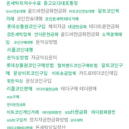
돈세탁최저수수료
중고오다대포통장
골드바현금화현금화
알트코인퀵
tron전송대행
비트코인전송대행
거래
코인전송대행
코인돈세탁테더거래
롯데상품권코인구입
해외자금
테더트론현금화
대검현금화
골드바현금화현금화
검돈세탁업체
언더돈현금화
소액결제매
돈믹싱방법
입
코인구매대행
리플코인대행
돈믹싱방법
자금믹싱문의
롯데상품권코인구매방법
알트코인구
컬쳐랜드코인구매방법
매
문상비트코인구입
카드로테더코인매입
비트송금업체
문상코인구입
핑돈믹싱
리플코인판매
테더구매 테더판매
이더리움현금화
xrp구매
언더돈현금화
usdt현금화
비트코인개인거래
테더원화환전
테더원화환전
정치자금현금화방법
usdc구입처
오다세탁
돈세탁당일정산
테더구매테더판매