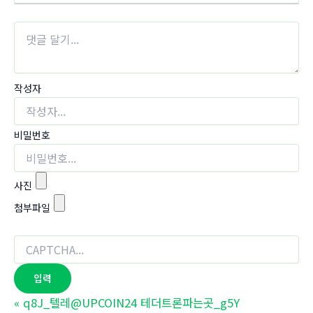
작성자
비밀번호
사진
첨부파일
«
q8J_텔레@UPCOIN24 테더트론파는곳_g5Y