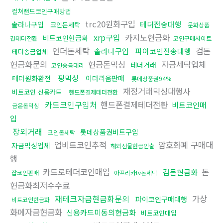
컬쳐랜드코인구매방법
trc20원화구입
테더전송대행
솔라나구입
코인돈세탁
문화상품
xrp구입
카지노현금화
비트코인현금화
권테더전환
코인구매사이트
언더돈세탁
검돈
솔라나구입
파이코인전송대행
테더송금업체
현금화문의
현금돈믹싱
자금세탁업체
테더거래
코인송금대리
핑믹싱
테더원화환전
이더리움판매
롯데상품권94%
재정거래믹싱대행사
비트코인 신용카드
핸드폰결제테더전환
카드코인구입처
핸드폰결제테더전환
비트코인매
금은돈믹싱
입
장외거래
롯데상품권비트구입
코인돈세탁
업비트코인추적
암호화폐 구매대
자금믹싱업체
해외선물현금인출
행
카드로테더코인매입
돈
검돈현금화
잡코인판매
아프리카tv돈세탁
현금화최저수수료
재테크자금현금화문의
가상
파이코인구매대행
비트코인현금화
화폐자금현금화
신용카드미동의현금화
비트코인매입