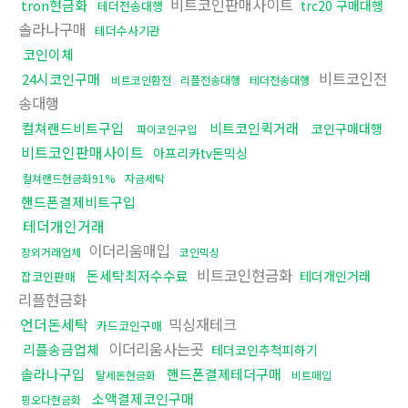
비트코인판매사이트
tron현금화
trc20 구매대행
테더전송대행
솔라나구매
테더수사기관
코인이체
비트코인전
24시코인구매
비트코인환전
리플전송대행
테더전송대행
송대행
컬쳐랜드비트구입
비트코인퀵거래
코인구매대행
파이코인구입
비트코인판매사이트
아프리카tv돈믹싱
컬쳐랜드현금화91%
자금세탁
핸드폰결제비트구입
테더개인거래
이더리움매입
장외거래업체
코인믹싱
비트코인현금화
돈세탁최저수수료
테더개인거래
잡코인판매
리플현금화
언더돈세탁
믹싱재테크
카드코인구매
이더리움사는곳
리플송금업체
테더코인추척피하기
솔라나구입
핸드폰결제테더구매
탈세돈현금화
비트매입
소액결제코인구매
핑오다현금화