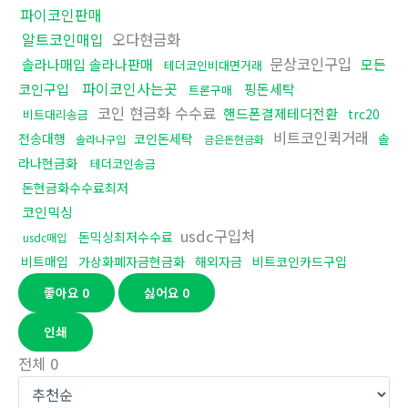
파이코인판매
알트코인매입
오다현금화
문상코인구입
솔라나매입 솔라나판매
모든
테더코인비대면거래
파이코인사는곳
코인구입
핑돈세탁
트론구매
코인 현금화 수수료
핸드폰결제테더전환
trc20
비트대리송금
비트코인퀵거래
전송대행
코인돈세탁
솔
솔라나구입
금은돈현금화
라나현금화
테더코인송금
돈현금화수수료최저
코인믹싱
usdc구입처
돈믹싱최저수수료
usdc매입
비트매입
가상화폐자금현금화
해외자금
비트코인카드구입
좋아요
0
싫어요
0
인쇄
전체
0