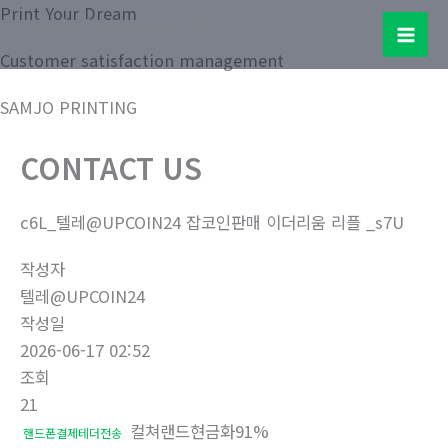
콘
Print Your Dream
Samjo Printing Co. LTD.
텐
Mai
Customer satisfaction management
츠
로
Men
SAMJO PRINTING
건
너
CONTACT US
뛰
기
c6L_텔레@UPCOIN24 잡코인판매 이더리움 리플 _s7U
작성자
텔레@UPCOIN24
작성일
2026-06-17 02:52
조회
21
컬쳐랜드현금화91%
핸드폰결제테더전송