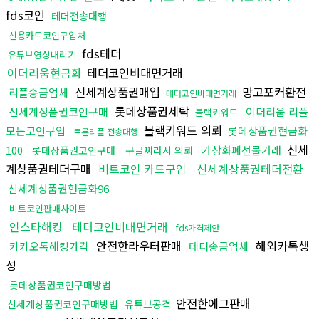
fds코인
테더전송대행
신용카드코인구입처
fds테더
유튜브영상내리기
이더리움현금화
테더코인비대면거래
신세계상품권매입
망고포커환전
리플송금업체
테더코인비대면거래
롯데상품권세탁
신세계상품권코인구매
이더리움 리플
블랙키워드
블랙키워드 의뢰
모든코인구입
롯데상품권현금화
트론리플 전송대행
신세
100
가상화폐선물거래
롯데상품권코인구매
구글찌라시 의뢰
계상품권테더구매
비트코인 카드구입
신세계상품권테더전환
신세계상품권현금화96
비트코인판매사이트
인스타해킹
테더코인비대면거래
fds가격제안
안전한라우터판매
해외카톡생
카카오톡해킹가격
테더송금업체
성
롯데상품권코인구매방법
안전한에그판매
신세계상품권코인구매방법
유튜브공격