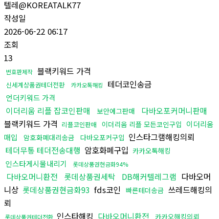
텔레@KOREATALK77
작성일
2026-06-22 06:17
조회
13
블랙키워드 가격
번호판제작
테더코인송금
신세계상품권테더전환
카카오톡해킹
언더키워드 가격
이더리움 리플 잡코인판매
다바오포커머니판매
보안에그판매
블랙키워드 가격
이더리움
이더리움 리플 모든코인구입
리플코인판매
인스타그램해킹의뢰
매입
암호화폐대리송금
다바오포커구입
테더무통 테더전송대행
암호화폐구입
카카오톡해킹
인스타게시물내리기
롯데상품권현금화94%
다바오머니환전
롯데상품권세탁
DB해커텔레그램
다바오머
니상
롯데상품권현금화93
fds코인
쓰레드해킹의
빠른테더송금
뢰
인스타해킹
다바오머니환전
카카오해킹의뢰
롯데상품권테더전환