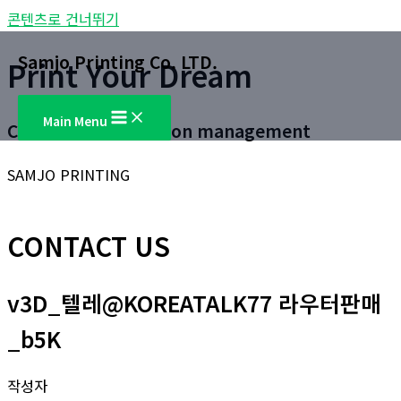
콘텐츠로 건너뛰기
Samjo Printing Co. LTD.
Print Your Dream
Main Menu
Customer satisfaction management
SAMJO PRINTING
CONTACT US
v3D_텔레@KOREATALK77 라우터판매
_b5K
작성자