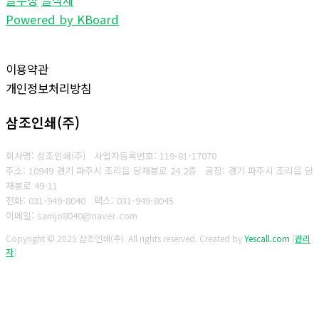
Powered by KBoard
이용약관
개인정보처리방침
삼조인쇄(주)
회사명: 삼조인쇄(주)
사업자등록번호: 119-81-17070
주소: 10949 경기 파주시 조리읍 당재봉로 24 2층 공장: 경기 파주시 조리읍 당
재봉로 49-11
전화: 031-949-8040
팩스: 031-949-8045
이메일: samjo8040@naver.com
Copyright © 2025 삼조인쇄(주). All rights reserved.
Created by
Yescall.com
[
관리
자
]