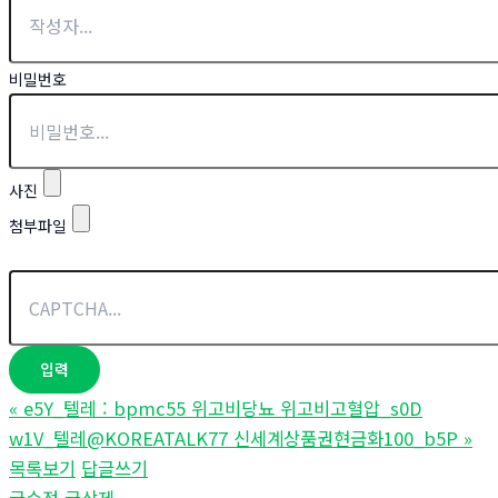
비밀번호
사진
첨부파일
«
e5Y_텔레 : bpmc55 위고비당뇨 위고비고혈압_s0D
w1V_텔레@KOREATALK77 신세계상품권현금화100_b5P
»
목록보기
답글쓰기
글수정
글삭제