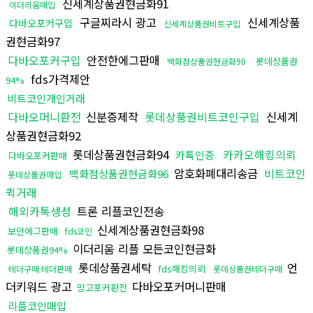
신세계상품권현금화91
이더리움매입
구글찌라시 광고
신세계상품
다바오포커구입
신세계상품권비트구입
권현금화97
다바오포커구입
안전한에그판매
롯데상품권
백화점상품권현금화90
fds가격제안
94%
비트코인개인거래
다바오머니환전
신분증제작
롯데상품권비트코인구입
신세계
상품권현금화92
롯데상품권현금화94
카카오해킹의뢰
카톡인증
다바오포커판매
암호화폐대리송금
비트코인
백화점상품권현금화96
롯데상품권매입
퀵거래
해외카톡생성
트론 리플코인전송
신세계상품권현금화98
보안에그판매
fds코인
이더리움 리플 모든코인현금화
롯데상품권94%
롯데상품권세탁
언
fds해킹의뢰
테더구매 테더판매
롯데상품권테더구매
더키워드 광고
다바오포커머니판매
망고포커환전
리플코인매입