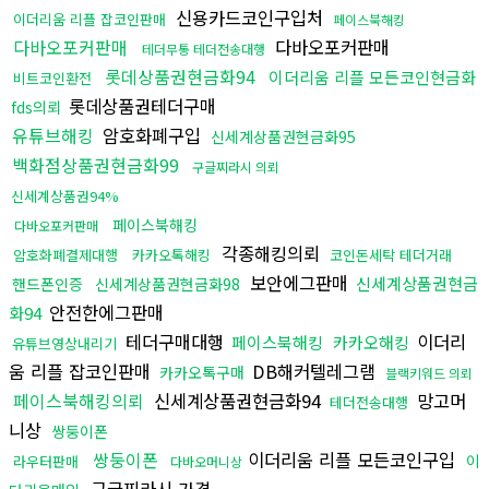
신용카드코인구입처
이더리움 리플 잡코인판매
페이스북해킹
다바오포커판매
다바오포커판매
테더무통 테더전송대행
롯데상품권현금화94
이더리움 리플 모든코인현금화
비트코인환전
롯데상품권테더구매
fds의뢰
유튜브해킹
암호화폐구입
신세계상품권현금화95
백화점상품권현금화99
구글찌라시 의뢰
신세계상품권94%
페이스북해킹
다바오포커판매
각종해킹의뢰
암호화폐결제대행
카카오톡해킹
코인돈세탁 테더거래
보안에그판매
신세계상품권현금
핸드폰인증
신세계상품권현금화98
안전한에그판매
화94
테더구매대행
이더리
페이스북해킹
카카오해킹
유튜브영상내리기
움 리플 잡코인판매
DB해커텔레그램
카카오톡구매
블랙키워드 의뢰
페이스북해킹의뢰
신세계상품권현금화94
망고머
테더전송대행
니상
쌍둥이폰
쌍둥이폰
이더리움 리플 모든코인구입
이
라우터판매
다바오머니상