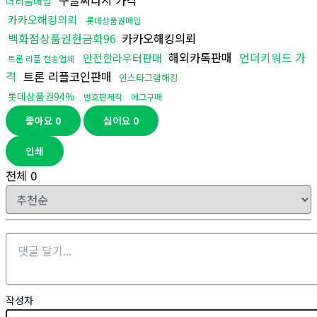
구글찌라시 가격
더리움매입
카카오해킹의뢰
롯데상품권매입
백화점상품권현금화96
카카오해킹의뢰
해외카톡판매
언더키워드 가
안전한라우터판매
트론 리플 전송업체
격
트론 리플코인판매
인스타그램해킹
롯데상품권94%
번호판제작
에그구매
좋아요
0
싫어요
0
인쇄
전체
0
작성자