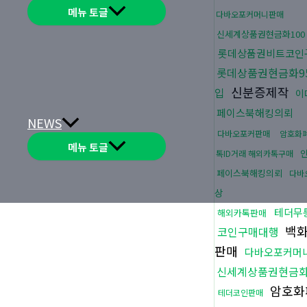
메뉴 토글
다바오포커머니판매
신세계상품권현금화100
롯데상품권비트코인
롯데상품권현금화9
신분증제작
입
이
페이스북해킹의뢰
NEWS
다바오포커판매
암호화
메뉴 토글
톡ID거래 해외카톡구매
페이스북해킹의뢰
다바
상
테더무
해외카톡판매
백화
코인구매대행
판매
다바오포커머
신세계상품권현금화
암호화
테더코인판매