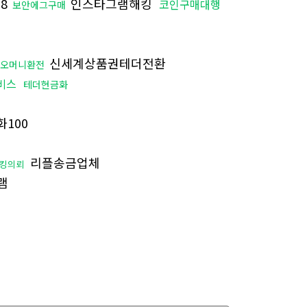
8
인스타그램해킹
코인구매대행
보안에그구매
신세계상품권테더전환
바오머니환전
비스
테더현금화
100
리플송금업체
해킹의뢰
램