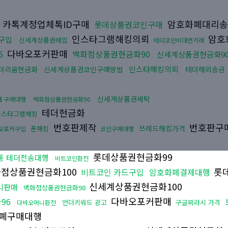
카톡계정업체톡ID구매
암호화폐대리
롯데상품권코인구매
인스타그램해킹의뢰
암호
구입
신세계상품권매입
테더코인비대면거래
다바오포커판매
5
백화점상품권현금화90
신세계상품권현금화9
인스타해킹의뢰
더리움현금화
신세계상품권코인구매방법
테더해외송금
신세계상품권세탁
폐 구매대행
백화점상품권현금화90
테더현금화
인스타그램해킹
번호판제작
번호판구
쓰레드해킹가격
폰해킹
오포커구입
코인구매대행
롯데상품권현금화99
통 테더전송대행
비트코인환전
점상품권현금화100
롯
비트코인 카드구입
암호화폐결제대행
신세계상품권현금화100
니판매
백화점상품권현금화98
다바오포커판매
96
언더키워드 광고
구글찌라시 가격
다바오머니환전
폐구매대행