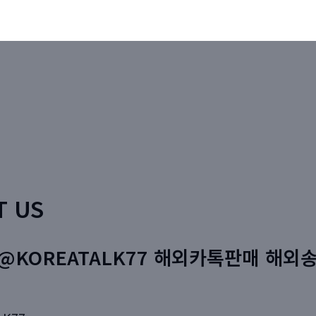
T US
@KOREATALK77 해외카톡판매 해외