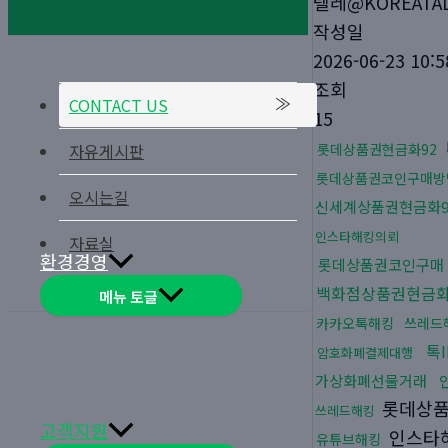
텔레@KOREATAL
작성일
2026-06-23 10:5
조회
CONTACT US
15
자유게시판
롯데상품권현금화92
롯데상품권코인구매방
오시는길
신세계상품권현금화9
인스타해킹의뢰
자료실
환경경영
롯데상품권코인구매
백화점상품권현금화
메뉴 토글
카카오톡해킹
쓰레드
톡
암호화폐결제대행
가상화폐선물거래
롯데상
쓰레드해킹
고객지원
인스타
유튜브해킹