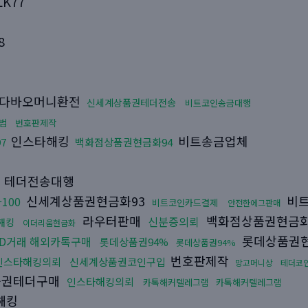
K77
8
다바오머니환전
신세계상품권테더전송
비트코인송금대행
법
번호판제작
인스타해킹
비트송금업체
7
백화점상품권현금화94
테더전송대행
신세계상품권현금화93
비트
100
비트코인카드결제
안전한에그판매
라우터판매
백화점상품권현금화
신분증의뢰
해킹
이더리움현금화
롯데상품권현
ID거래 해외카톡구매
롯데상품권94%
롯데상품권94%
번호판제작
인스타해킹의뢰
신세계상품권코인구입
망고머니상
테더코
품권테더구매
인스타해킹의뢰
카톡해커텔레그램
카톡해커텔레그램
해킹