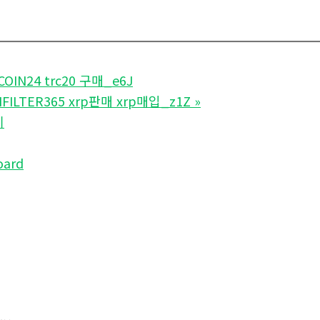
IN24 trc20 구매_e6J
ILTER365 xrp판매 xrp매입_z1Z
»
기
oard