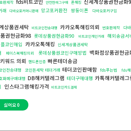
fds비트코인
신세계상품권현금화9
호판제작
폰해킹
안전한에그구매
망고포커환전
쌍둥이폰
거래
다바오포커구입
다바오포커머니판매
계상품권세탁
카카오톡해킹의뢰
다
번호판제작
비트코인전송대행
품권현금화98
롯데상품권현금화90
해외송금서
비트코인개인거래
카카오톡해킹
리플코인매입
신세계상품권세탁
백화점상품권현금화
처
롯데상품권코인구매방법
페이스북해킹의뢰
키워드 의뢰
빠른테더송금
핸드폰인증
테더코인판매함
코인전송대행
코인돈세탁 테더거래
fds푸는법
fds
DB해커텔레그램
카톡해커텔레그
테더구매대행
호화폐구매대행
인스타그램해킹가격
기
비트코인카드결제
싫어요
0