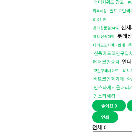
언더키워드 광고
번
알트코인퀵
카톡해킹
010인증
신세
롯데상품권94%
롯데상
테더전송대행
다바오포커머니판매
신용카드코인구입
언더
테더코인송금
비트
코인구매사이트
비트코인퀵거래
암
인스타게시물내리
인스타해킹
좋아요
0
인쇄
전체
0