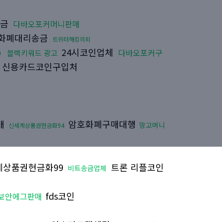
송금
다바오포커머니판매
화폐대리송금
트위터해킹의뢰
24시코인업체
다바오포커구
0
블랙키워드 광고
신용카드코인구입처
매
암호화폐구매대행
망고머니
신세계상품권현금화94
데상품권현금화99
트론 리플코인
비트송금업체
fds코인
보안에그판매