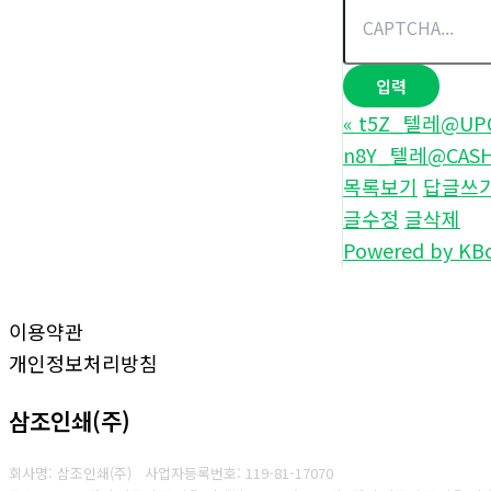
«
t5Z_텔레@UPCO
n8Y_텔레@CASHF
목록보기
답글쓰
글수정
글삭제
Powered by KB
이용약관
개인정보처리방침
삼조인쇄(주)
회사명: 삼조인쇄(주)
사업자등록번호: 119-81-17070