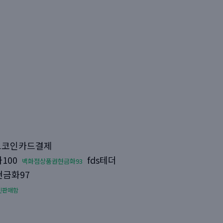
코인카드결제
100
fds테더
백화점상품권현금화93
금화97
인판매함