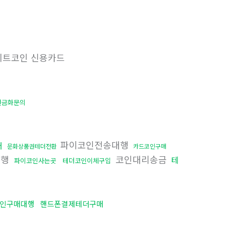
트코인 신용카드
현금화문의
파이코인전송대행
매
문화상품권테더전환
카드코인구매
대행
코인대리송금
테
파이코인사는곳
테더코인이체구입
코인구매대행
핸드폰결제테더구매