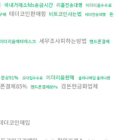
국내거래소fds송금시간
전
리플전송대행
이더리움수수료
테더코인판매함
비트코인사는법
돈
구매
테더전송대행
세무조사피하는방법
이더리움메타마스크
핸드폰결제
이더리움판매
문상91%
오다집수수료
솔라나매입 솔라나판
폰결제85%
검돈현금화업체
핸드폰결제85%
테더코인매입