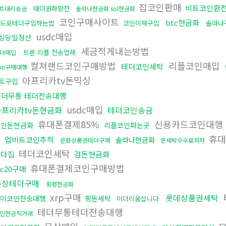
잡코인판매
비트코인환
태더원화환전
트대리송금
솔라나현금화 sol현금화
코인구매사이트
btc현금화
드로테더구입하는법
코인이체구입
솔라나
usdc매입
싱당일정산
세금적게내는방법
트론 리플 전송업체
더매입
컬쳐랜드코인구매방법
리플코인매입
테더코인세탁
ron구매대행
아프리카tv돈믹싱
트구입
테더무통 테더전송대행
usdc매입
아프리카tv돈현금화
테더코인송금
휴대폰결제85%
신용카드코인대행
코인돈현금화
리플코인파는곳
휴대
업비트코인추적
솔라나현금화
문화상품권테더구매
돈세탁수수료최저
테더코인세탁
오다집
검돈현금화
휴대폰결제코인구매방법
rc20구매
문상테더구매
횡령현금화
xrp구매
롯데상품권세탁
이코인전송대행
핑돈세탁
이더리움삽니다
테더무통테더전송대행
인현금직거래