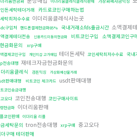
문상매입
모
이더리움현금화
가상화폐자금믹싱
이더리움클레식클레식판매
카드로코인구매하는법
코인돈세탁테더거래
이더리움클레식사는곳
세탁최저수수료
소액결제
국내거래소fds출금시간
sdc구입처
핸드폰결제현금화85%
비트코인구입
소액결제코인구
소액결제테더전송
신용카드미동의현금화
현금화문의
xrp구매
테더돈세탁
국내
코인세탁최저수수료
액결제코인구입
개인지갑 고가매입
재테크자금현금화문의
rp전송대행
이더리움클레식
검돈믹싱
가상화폐선물거래
usdt판매대행
sdt판매대행
비트코인 체크카드
비트코인송금대행
코인전송대행
코인구매사이트
중고오다
이더리움판매
령현금화
플코인판매
이더리움 리플
tron전송대행
중고오다
자금세탁문의
xrp구매
테더구매 테더판매