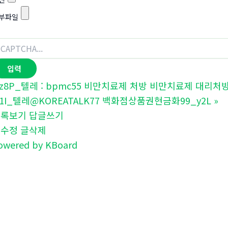
부파일
z8P_텔레 : bpmc55 비만치료제 처방 비만치료제 대리처방
1I_텔레@KOREATALK77 백화점상품권현금화99_y2L
»
목록보기
답글쓰기
글수정
글삭제
owered by KBoard