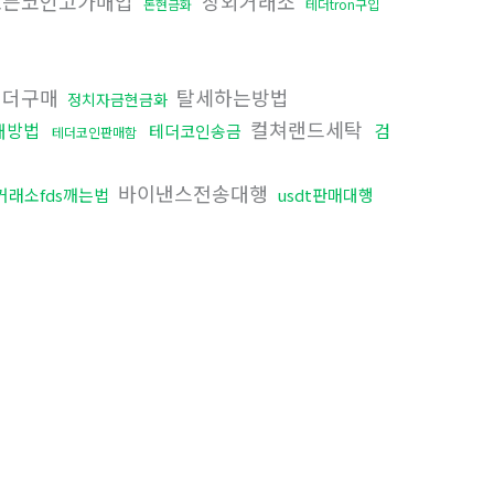
든코인고가매입
장외거래소
돈현금화
테더tron구입
테더구매
탈세하는방법
정치자금현금화
컬쳐랜드세탁
매방법
검
테더코인송금
테더코인판매함
바이낸스전송대행
거래소fds깨는법
usdt판매대행