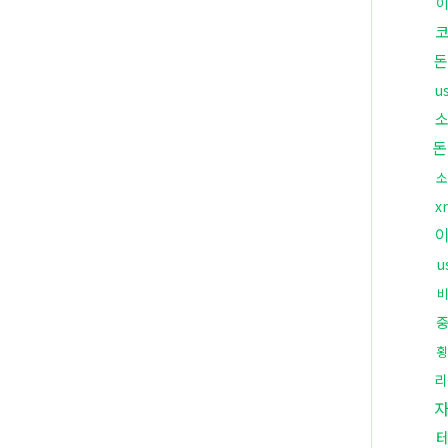
돈
u
돈
소
x
u
횡
리