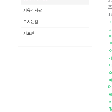
자유게시판
1
오시는길
코
x
자료실
더
테
코