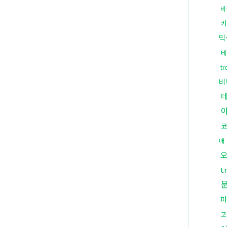
비
카
믹
테
t
비
매
t
파
코