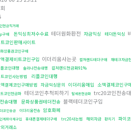
조회
6
인현금직거래
테더원화환전
비
돈믹싱최저수수료
자금믹싱
테더돈믹싱
rp구매
비트코인판매사이트
문화상품권코인구매
이더리움사는곳
소액결제비트코인구입
컬쳐랜드테더구매
재테크자금
리플코인대행
컬쳐랜드현금화91%
솔라나전송대행
리플코인대행
비트코인사는방법
이더리움매입
소액결제코인구
소액결제코인구매방법
자금믹싱문의
테더코인추척피하기
trc20코인전송
비트코인현금화
탈세돈현금화
블랙테더코인구입
전송대행
문화상품권테더전송
암호화폐
이더리움전송
더코인송금
파이
trc20사는법
해외자금
휴대폰결제테더구매
환치기
인계좌이체구입
장외거래소