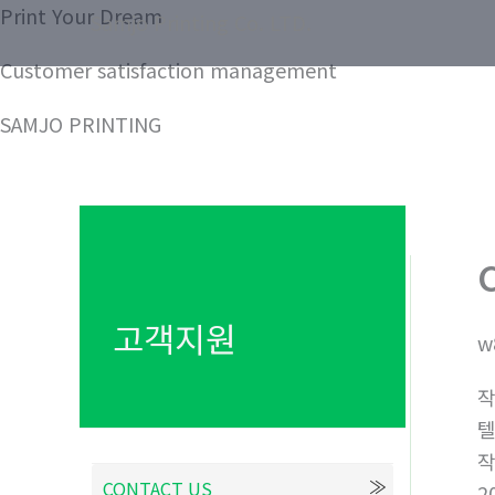
콘
Print Your Dream
Samjo Printing Co. LTD.
텐
Customer satisfaction management
츠
로
SAMJO PRINTING
건
너
뛰
기
고객지원
w
텔
CONTACT US
2