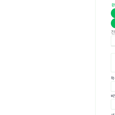
환
작
비
사