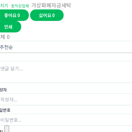
가상화폐자금세탁
치기
돈믹싱업체
좋아요
0
싫어요
0
인쇄
전체
0
성자
밀번호
진