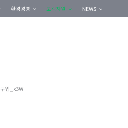
환경경영
고객지원
NEWS
트구입_x3W