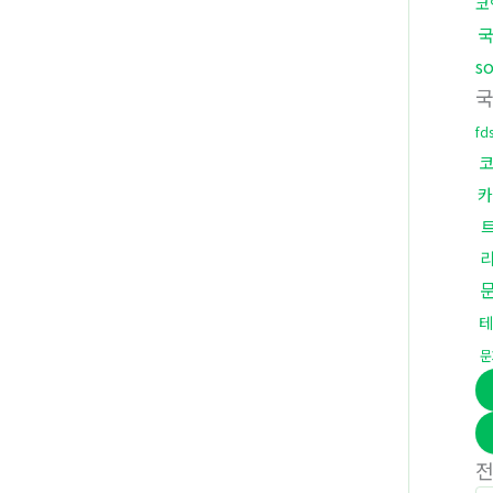
코
국
s
국
fd
카
테
문