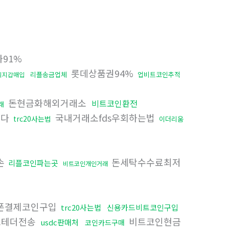
91%
롯데상품권94%
리플송금업체
업비트코인추적
외지갑매입
돈현금화해외거래소
비트코인환전
래
니다
국내거래소fds우회하는법
trc20사는법
이더리움
손
돈세탁수수료최저
리플코인파는곳
비트코인개인거래
폰결제코인구입
trc20사는법
신용카드비트코인구입
드테더전송
비트코인현금
usdc판매처
코인카드구매