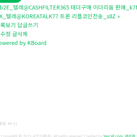
b2E_텔레@CASHFILTER365 테더구매 이더리움 판매_k7
4X_텔레@KOREATALK77 트론 리플코인전송_s8Z
»
목록보기
답글쓰기
글수정
글삭제
owered by KBoard
로 49-11
Copyright © 2025 삼조인쇄(주). All rights reserved.
Created by
Yescall.com
[
관리자
]