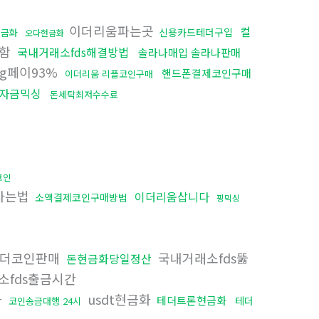
이더리움파는곳
컬
신용카드테더구입
현금화
오다현금화
매함
국내거래소fds해결방법
솔라나매입 솔라나판매
sg페이93%
핸드폰결제코인구매
이더리움 리플코인구매
자금믹싱
돈세탁최저수수료
코인
0사는법
이더리움삽니다
소액결제코인구매방법
핑믹싱
더코인판매
국내거래소fds뚫
돈현금화당일정산
소fds출금시간
화
usdt현금화
테더트론현금화
테더
코인송금대행 24시