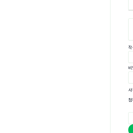
작
비
사
첨