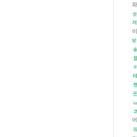
문
쳐
방
u