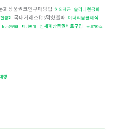
문화상품권코인구매방법
솔라나현금화
해외자금
국내거래소fds막혔을때
이더리움클레식
인현금화
신세계상품권비트구입
테더판매
tron현금화
국내거래소
대행