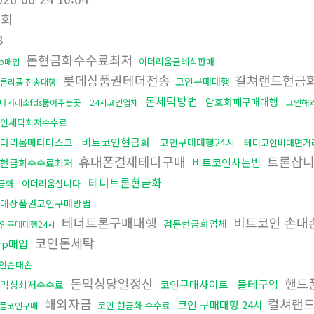
조회
8
돈현금화수수료최저
이더리움클레식판매
rp매입
롯데상품권테더전송
컬쳐랜드현금화
코인구매대행
론리플 전송대행
돈세탁방법
암호화폐구매대행
내거래소fds뚫어주는곳
24시코인업체
코인해
인세탁최저수수료
비트코인현금화
더리움메타마스크
코인구매대행24시
테더코인비대면거
휴대폰결제테더구매
트론삽
비트코인사는법
현금화수수료최저
테더트론현금화
금화
이더리움삽니다
데상품권코인구매방법
테더트론구매대행
비트코인 손대
검돈현금화업체
인구매대행24시
코인돈세탁
rp매입
인손대손
돈믹싱당일정산
핸드
블테구입
코인구매사이트
x믹싱최저수수료
해외자금
컬쳐랜
코인 구매대행 24시
코인 현금화 수수료
플코인구매