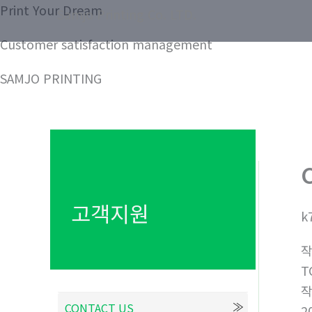
콘
Print Your Dream
Samjo Printing Co. LTD.
텐
Customer satisfaction management
츠
로
SAMJO PRINTING
건
너
뛰
기
고객지원
k
T
CONTACT US
2