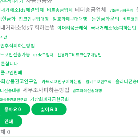
자금현금화
인추척피하기
테더송금업체
내거래소fds해결업체
비트송금업체
검돈현금화문의
ol현금화
돈현금화문의
잡코인구입대행
암호화폐구매대행
비트코
내거래소fds우회하는법
이더리움클레식
국내거래소fds피하는법
s시간
코인추적피하는방법
드코인전송가능
usdc구입처
신용카드비트코인구매방법
트론삽니다
리플코인판매
문화상품권코인구입
솔라나전송
카드로코인구매하는법
업비트코인추적
세무조사피하는방법
더전송대행
암호화폐전송대행
가상화폐자금현금화
화상품권코인구입
좋아요
0
싫어요
0
인쇄
전체
0