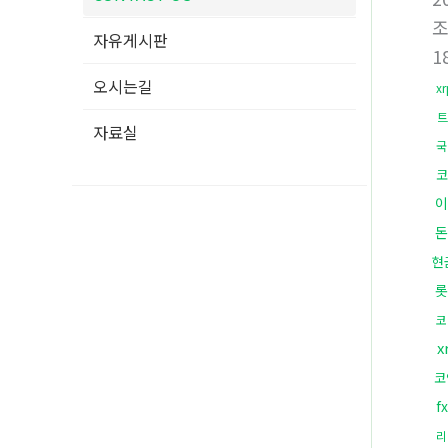
자유게시판
1
오시는길
x
트
자료실
국
코
이
돈
현
롯
코
x
코
f
리