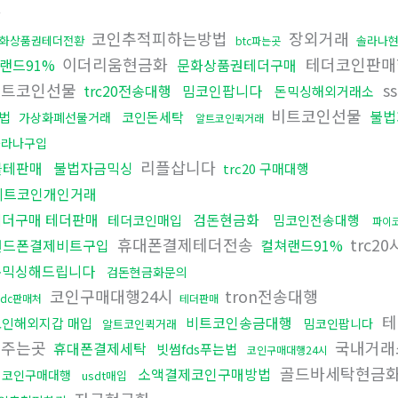
화
코인추적피하는방법
장외거래
화상품권테더전환
솔라나
btc파는곳
이더리움현금화
테더코인판
랜드91%
문화상품권테더구매
비트코인선물
s
trc20전송대행
밈코인팝니다
돈믹싱해외거래소
비트코인선물
불법
법
코인돈세탁
가상화폐선물거래
알트코인퀵거래
솔라나구입
리플삽니다
블테판매
불법자금믹싱
trc20 구매대행
비트코인개인거래
테더구매 테더판매
검돈현금화
테더코인매입
밈코인전송대행
파이
휴대폰결제테더전송
trc2
핸드폰결제비트구입
컬쳐랜드91%
돈믹싱해드립니다
검돈현금화문의
코인구매대행24시
tron전송대행
sdc판매처
테더판매
테
비트코인송금대행
코인해외지갑 매입
밈코인팝니다
알트코인퀵거래
어주는곳
국내거래
휴대폰결제세탁
빗썸fds푸는법
코인구매대행24시
골드바세탁현금
소액결제코인구매방법
밈코인구매대행
usdt매입