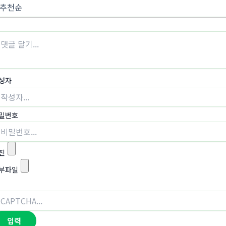
성자
밀번호
진
부파일