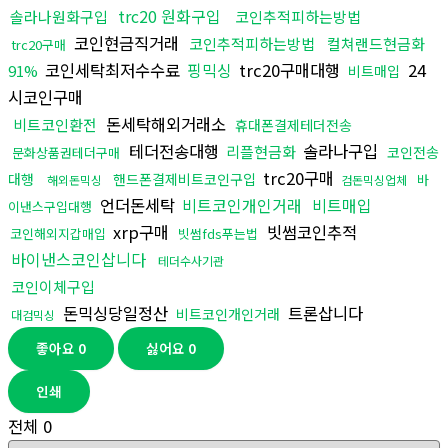
trc20 원화구입
솔라나원화구입
코인추적피하는방법
코인현금직거래
코인추적피하는방법
컬쳐랜드현금화
trc20구매
코인세탁최저수수료
핑믹싱
trc20구매대행
24
91%
비트매입
시코인구매
돈세탁해외거래소
비트코인환전
휴대폰결제테더전송
테더전송대행
솔라나구입
리플현금화
코인전송
문화상품권테더구매
trc20구매
대행
핸드폰결제비트코인구입
바
해외돈믹싱
검돈믹싱업체
언더돈세탁
비트코인개인거래
비트매입
이낸스구입대행
xrp구매
빗썸코인추적
코인해외지갑매입
빗썸fds푸는법
바이낸스코인삽니다
테더수사기관
코인이체구입
돈믹싱당일정산
트론삽니다
비트코인개인거래
대검믹싱
좋아요
0
싫어요
0
인쇄
전체
0