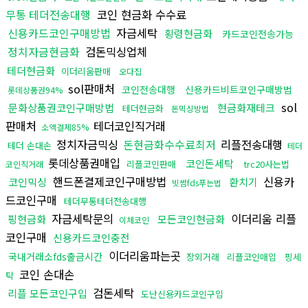
무통 테더전송대행
코인 현금화 수수료
신용카드코인구매방법
자금세탁
횡령현금화
카드코인전송가능
정치자금현금화
검돈믹싱업체
테더현금화
이더리움판매
오다집
sol판매처
코인전송대행
신용카드비트코인구매방법
롯데상품권94%
sol
문화상품권코인구매방법
현금화재테크
테더현금화
돈믹싱방법
판매처
테더코인직거래
소액결제85%
정치자금믹싱
돈현금화수수료최저
리플전송대행
테더 손대손
테더
롯데상품권매입
코인돈세탁
리플코인판매
trc20사는법
코인직거래
핸드폰결제코인구매방법
신용카
코인믹싱
환치기
빗썸fds푸는법
드코인구매
테더무통테더전송대행
자금세탁문의
이더리움 리플
핑현금화
모든코인현금화
이체코인
코인구매
신용카드코인충전
이더리움파는곳
국내거래소fds출금시간
장외거래
리플코인매입
핑세
코인 손대손
탁
검돈세탁
리플 모든코인구입
도난신용카드코인구입