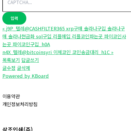
«
j9P_텔레@CASHFILTER365 xrp구매 솔라나구입 솔라나구
매 솔라나현금화 sol구입 리플매입 리플코인파는곳 파이코인사
는곳 파이코인구입_h0A
n4X_텔레@bitcoinsyri 이체코인 코인송금대리_h1C
»
목록보기
답글쓰기
글수정
글삭제
Powered by KBoard
이용약관
개인정보처리방침
삼조인쇄(주)