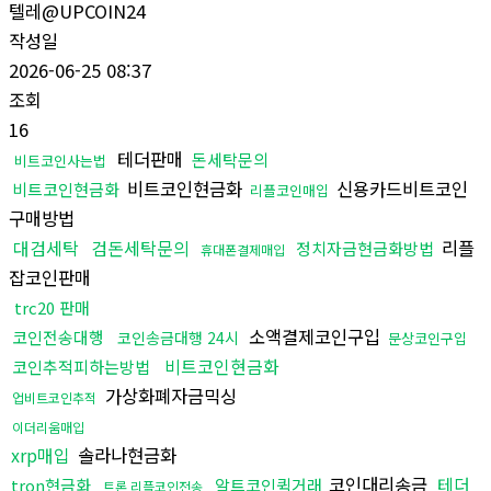
텔레@UPCOIN24
작성일
2026-06-25 08:37
조회
16
테더판매
돈세탁문의
비트코인사는법
비트코인현금화
신용카드비트코인
비트코인현금화
리플코인매입
구매방법
대검세탁
검돈세탁문의
리플
정치자금현금화방법
휴대폰결제매입
잡코인판매
trc20 판매
소액결제코인구입
코인전송대행
코인송금대행 24시
문상코인구입
비트코인현금화
코인추적피하는방법
가상화폐자금믹싱
업비트코인추적
이더리움매입
xrp매입
솔라나현금화
코인대리송금
테더
tron현금화
알트코인퀵거래
트론 리플코인전송