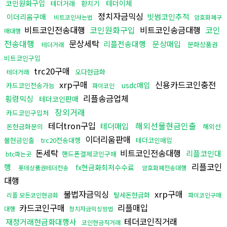
코인원화구입
테더이체
테더거래
환치기
정치자금믹싱
빗썸코인추적
이더리움구매
비트코인사는법
암호화폐구
비트코인전송대행
코인원화구입
비트코인송금대행
코인
매대행
전송대행
문상세탁
리플전송대행
문상매입
문화상품권
테더거래
비트코인구입
trc20구매
오다현금화
테더거래
xrp구매
신용카드코인충전
usdc매입
카드코인전송가능
파이코인
리플송금업체
횡령믹싱
테더코인판매
장외거래
카드코인구입처
테더tron구입
해외선물현금인출
테더매입
돈현금화문의
해외선
이더리움판매
물현금인출
trc20전송대행
테더코인매입
돈세탁
비트코인전송대행
리플코인대
핸드폰결제코인구매
btc파는곳
리플코인
행
fx현금화최저수수료
롯데상품권테더전송
암호화폐전송대행
대행
불법자금믹싱
xrp구매
탈세돈현금화
리플 모든코인현금화
파이코인구매
카드코인구매
리플매입
대행
정치자금믹싱방법
테더코인직거래
재정거래현금화대행사
코인현금직거래