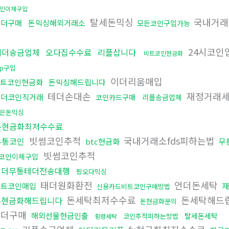
인이체구입
탈세돈믹싱
국내거래
테더구매
돈믹싱해외거래소
모든코인구입가능
24시코인
테더송금업체
오다집수수료
리플삽니다
비트코인현금화
rp구입
이더리움매입
트코인현금화
돈믹싱해드립니다
테더손대손
재정거래세
테더코인직거래
코인카드구매
리플송금업체
은돈믹싱
돈현금화최저수수료
빗썸코인추적
국내거래소fds피하는법
무통코인
btc현금화
무
빗썸코인추적
코인이체구입
테더무통테더전송대행
핑오다믹싱
태더원화환전
언더돈세탁
알트코인매입
재
신용카드비트코인구매방법
돈세탁최저수수료
돈세탁해드
돈현금화해드립니다
돈현금화문의
테더구매
해외선물현금인출
탈세돈세탁
코인추적피하는방법
횡령세탁