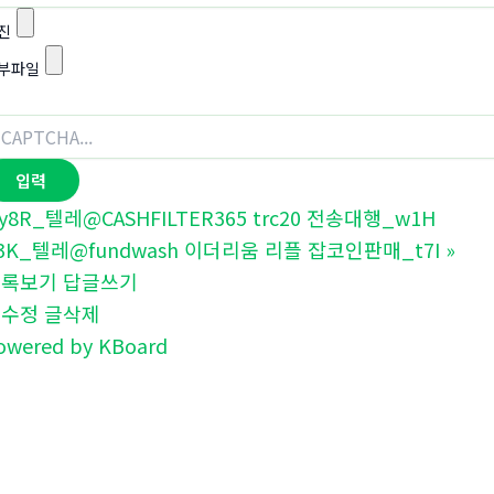
진
부파일
y8R_텔레@CASHFILTER365 trc20 전송대행_w1H
3K_텔레@fundwash 이더리움 리플 잡코인판매_t7I
»
목록보기
답글쓰기
글수정
글삭제
owered by KBoard