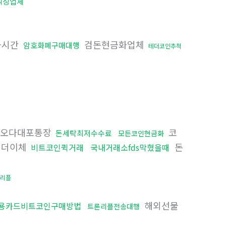
믹싱업체
금시간
검돈현금화업체
암호화폐구매대행
테더코인추척
오다대포통장
코
돈세탁최저수수료
모든코인현금화
더이체
돈
비트코인퀵거래
국내거래소fds막혔을때
리플
해외선물
용카드비트코인구매방법
트론리플전송대행