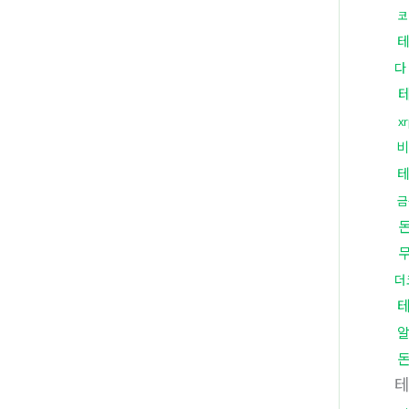
코
다
x
비
금
더