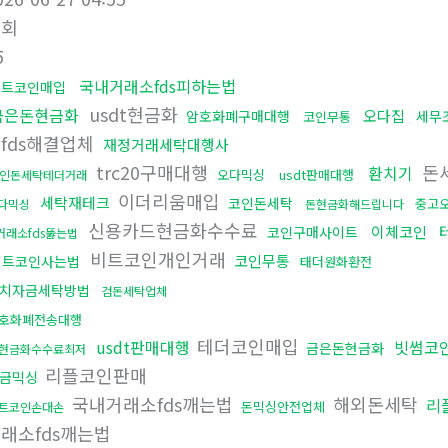
조회
5
국내거래소fds피하는법
비트코인매입
usdt현금화
금은돈현금화
오다집
암호화폐구매대행
세무
코인무통
fds해결업체
재정거래세탁대행사
trc20구매대행
돈
환치기
오다믹싱
usdt판매대행
인돈세탁테더거래
이더리움매입
세탁재테크
코인돈세탁
중고
다믹싱
돈현금화해드립니다
신용카드현금화수수료
이체코인
코인구매사이트
거래소fds뚫는법
비트코인개인거래
코인무통
비트코인사는법
태더원화환전
치자금세탁방법
검돈세탁업체
호화폐전송대행
테더코인매입
usdt판매대행
빗썸코
금은돈현금화
현금화수수료최저
리플코인판매
금믹싱
국내거래소fds깨는법
해외돈세탁
리
돈믹싱안전업체
트코인손대손
래소fds깨는법