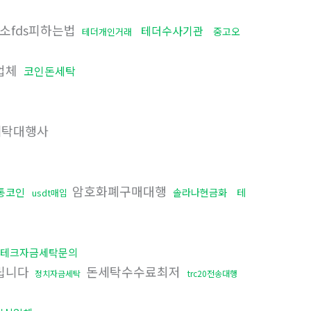
소fds피하는법
테더수사기관
중고오
테더개인거래
업체
코인돈세탁
탁대행사
암호화폐구매대행
통코인
솔라나현금화
테
usdt매입
테크자금세탁문의
립니다
돈세탁수수료최저
정치자금세탁
trc20전송대행