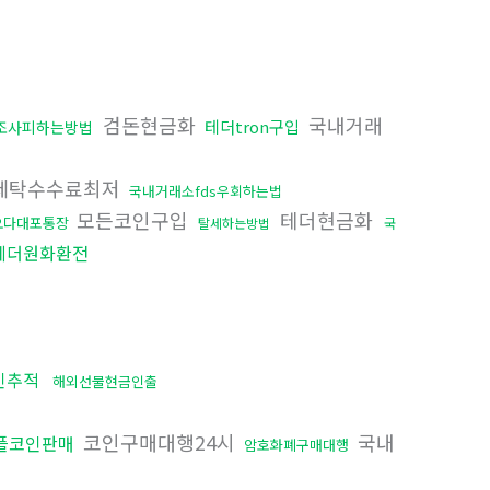
검돈현금화
국내거래
테더tron구입
조사피하는방법
세탁수수료최저
국내거래소fds우회하는법
모든코인구입
테더현금화
오다대포통장
탈세하는방법
국
테더원화환전
인추적
해외선물현금인출
코인구매대행24시
국내
플코인판매
암호화폐구매대행