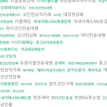
리플송금업체
fx현금화최저수수료
이더리움리플
자금
플매입
가상화폐자금믹싱
비트코인전송대행
코인현금직거래
대검현금화
인송금대행24시
오다집
리플매입
국내거래소fds송
국내거래소fds해결업체
테더현금화
파이코인전송대행
하기
오다현금화
테더전송대행
돈현금화방법
파이코인구매대행
테더수사기관
이더리움매입
중고오다대포통장
현금화
코인원화구입
자금현금화문의
sdc구입처
트론리플전송대행
중고
돈세탁
든코인현금화
재정거래현금화대행사
인현금직거래
테
돈믹싱문의
해외자금
재테크자금믹싱문의
테더매입
믹싱안전업체
알트코인구매
테더원화환전
코인믹싱
핑오다현금화
테더구매
이더리움
중고오다
더돈세탁
핑돈세탁
빗썸fds푸는법
국내거래소fds깨는법
테더코인송금
신
현금인출