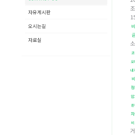
자유게시판
1
오시는길
자료실
소
코
오
내
정
암
돈
자
비
거