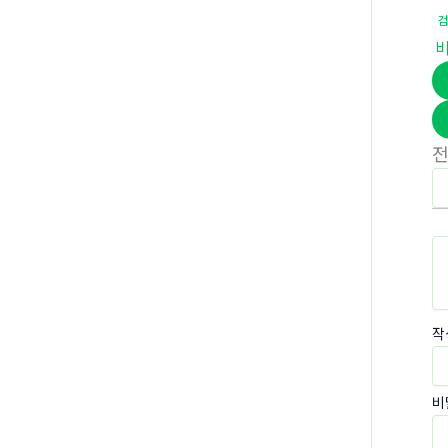
검
작
비