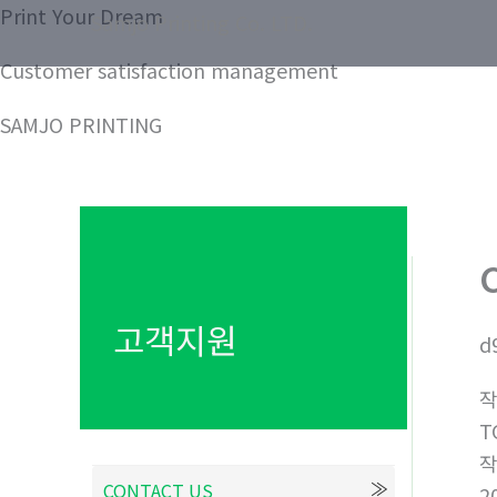
콘
Print Your Dream
Samjo Printing Co. LTD.
텐
Customer satisfaction management
츠
로
SAMJO PRINTING
건
너
뛰
기
고객지원
d
T
CONTACT US
2