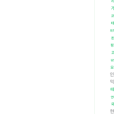
리
코
피
핑
u
모
언