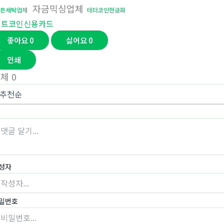
자금믹싱업체
돈세탁업체
테더코인현금화
비트코인신용카드
좋아요
0
싫어요
0
인쇄
전체
0
성자
밀번호