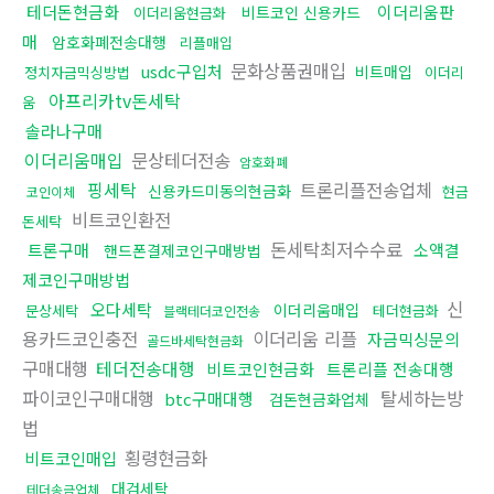
테더돈현금화
이더리움판
비트코인 신용카드
이더리움현금화
매
암호화폐전송대행
리플매입
문화상품권매입
usdc구입처
비트매입
정치자금믹싱방법
이더리
아프리카tv돈세탁
움
솔라나구매
이더리움매입
문상테더전송
암호화폐
핑세탁
트론리플전송업체
신용카드미동의현금화
현금
코인이체
비트코인환전
돈세탁
돈세탁최저수수료
트론구매
소액결
핸드폰결제코인구매방법
제코인구매방법
신
오다세탁
이더리움매입
문상세탁
테더현금화
블랙테더코인전송
용카드코인충전
이더리움 리플
자금믹싱문의
골드바세탁현금화
구매대행
테더전송대행
비트코인현금화
트론리플 전송대행
파이코인구매대행
탈세하는방
btc구매대행
검돈현금화업체
법
횡령현금화
비트코인매입
대검세탁
테더송금업체