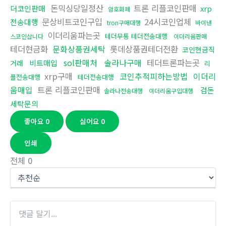
돈믹싱당일정산
트론 리플코인판매
더코인판매
xrp
암호화폐
문상비트코인구입
24시코인업체
전송대행
tron구매대행
바이낸
이더리움파는곳
테더무통 테더전송대행
스코인삽니다
이더리움판매
테더현금화
문화상품권세탁
롯데상품권테더전환
코인현금직
sol판매처
솔라나구매
테더트론파는곳
비트매입
거래
리
xrp구매
코인추적피하는방법
이더리
플전송대행
테더전송대행
움매입
트론 리플코인판매
검돈
솔라나전송대행
이더리움구입대행
세탁문의
좋아요
0
싫어요
0
인쇄
전체
0