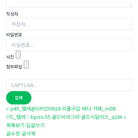
작성자
비밀번호
사진
첨부파일
«
p4X_텔레@UPCOIN24 리플구입 테더 거래_m0B
l7C_텔레 : bpmc55 골드비아그라 골드시알리스_q1W
»
목록보기
답글쓰기
글수정
글삭제