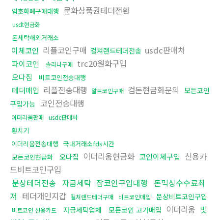
문화상품권테더전환
암호화폐구매대행
usdt현금화
돈세탁해외거래소
리플코인구매
usdc판매처
이체코인
컬쳐랜드테더전송
trc20원화구입
파이코인
솔라나구매
오다집
비트코인전송대행
리플전송대행
검돈현금화문의
테더매입
모든코인
알트코인구매
코인전송대행
구입가능
이더리움판매
usdc판매처
환치기
이더리움전송대행
국내거래소fds시간
이더리움현금화
신용카
코인이체구입
오다집
모든코인현금화
드비트코인구입
문상테더전송
자금세탁
잡코인구입대행
돈믹싱수수료최
저
테더개인지갑
문상비트코인구입
컬쳐랜드테더구매
비트코인매입
이더리움
빗
자금세탁업체
모든코인 고가매입
비트코인 신용카드