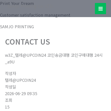
콘
Print Your Dream
Samjo Printing Co. LTD.
텐
Mai
Customer satisfaction management
츠
로
Men
SAMJO PRINTING
건
너
CONTACT US
뛰
기
w3Z_텔레@UPCOIN24 코인송금대행 코인구매대행 24시
_a9U
작성자
텔레@UPCOIN24
작성일
2026-06-29 09:35
조회
15