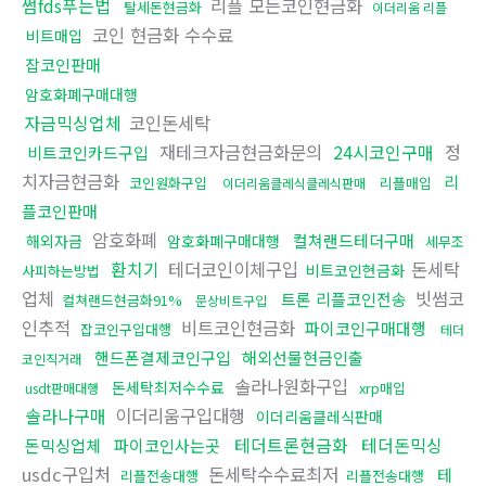
썸fds푸는법
리플 모든코인현금화
탈세돈현금화
이더리움 리플
코인 현금화 수수료
비트매입
잡코인판매
암호화폐구매대행
자금믹싱업체
코인돈세탁
재테크자금현금화문의
24시코인구매
정
비트코인카드구입
치자금현금화
리
코인원화구입
리플매입
이더리움클레식클레식판매
플코인판매
암호화폐
컬쳐랜드테더구매
해외자금
암호화폐구매대행
세무조
환치기
테더코인이체구입
돈세탁
비트코인현금화
사피하는방법
업체
빗썸코
트론 리플코인전송
컬쳐랜드현금화91%
문상비트구입
인추적
비트코인현금화
파이코인구매대행
잡코인구입대행
테더
핸드폰결제코인구입
해외선물현금인출
코인직거래
솔라나원화구입
돈세탁최저수수료
xrp매입
usdt판매대행
솔라나구매
이더리움구입대행
이더리움클레식판매
테더트론현금화
테더돈믹싱
돈믹싱업체
파이코인사는곳
usdc구입처
돈세탁수수료최저
테
리플전송대행
리플전송대행