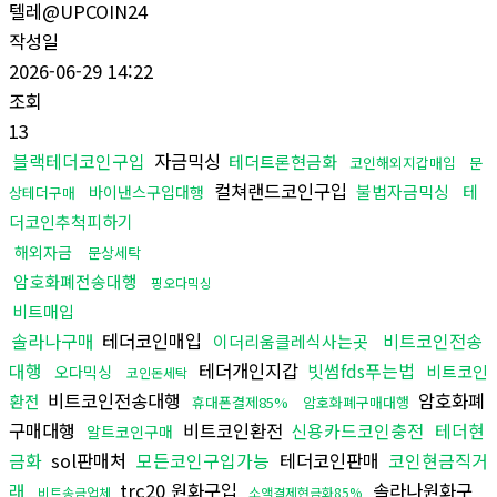
텔레@UPCOIN24
작성일
2026-06-29 14:22
조회
13
블랙테더코인구입
자금믹싱
테더트론현금화
코인해외지갑매입
문
컬쳐랜드코인구입
불법자금믹싱
테
바이낸스구입대행
상테더구매
더코인추척피하기
해외자금
문상세탁
암호화폐전송대행
핑오다믹싱
비트매입
솔라나구매
테더코인매입
비트코인전송
이더리움클레식사는곳
대행
테더개인지갑
빗썸fds푸는법
비트코인
오다믹싱
코인돈세탁
비트코인전송대행
암호화폐
환전
휴대폰결제85%
암호화폐구매대행
구매대행
비트코인환전
신용카드코인충전
테더현
알트코인구매
금화
sol판매처
모든코인구입가능
테더코인판매
코인현금직거
래
trc20 원화구입
솔라나원화구
비트송금업체
소액결제현금화85%