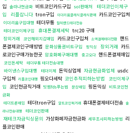
입
비트코인카드구입
테더코인이체구
sol판매처
솔라나현금화
입
리플삽니다
tron구입
카드코인구입처
이더리움클레식클레식판매
테더무통
이더리움구입대행
컬쳐랜드테더전송
휴대폰결제세탁
trc20 구매
테더코인이체구입
카드코인구입처
핸드
장외거래
코인해외지갑매입
소액결제테더전환
폰결제코인구매방법
장외거래
카드
문화상품권비트구입
핑믹싱
로코인구매가능한곳
핸드폰결제매입
암호화폐구매대행
중고오다
코인돈세탁
테더무통 테더전송대행
돈믹싱업체
자금현금화업체
usdc
바이낸스구입대행
테더이체
구입처
핑오다세탁
코인추적피하는방법
코인이체구
리플코인대행
코인현금직거래
핑돈믹싱
입
빗썸fds푸는법
비트코인현
문상매입
금화
테더tron구입
휴대폰결제테더전송
테더트론매입
알트코인퀵거래
솔
테더코인판매
라나전송대행
재테크자금믹싱문의
가상화폐자금현금화
리
세무조사피하는방법
플코인판매