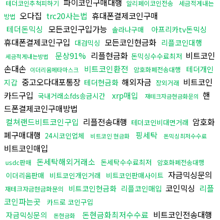
파이코인구매대행
테더코인추척피하기
알리페이코인전송
세금적게내는
오다집
trc20사는법
휴대폰결제코인구매
방법
테더돈믹싱
모든코인구입가능
아프리카tv돈믹싱
솔라나구매
휴대폰결제코인구입
모든코인현금화
리플코인대행
대검믹싱
문상91%
리플현금화
비트코인
돈믹싱수수료최저
세금적게내는방법
손대손
비트코인환전
테더개인
암호화폐전송대행
이더리움메타마스크
중고오다대포통장
해외자금
비트코인
지갑
테더현금화
장외거래
카드구입
xrp매입
핸
국내거래소fds송금시간
재테크자금현금화문의
드폰결제코인구매방법
컬쳐랜드비트코인구입
리플전송대행
암호화
테더코인비대면거래
폐구매대행
핑세탁
24시코인업체
비트코인 현금화
돈믹싱최저수수료
비트코인매입
돈세탁해외거래소
돈세탁수수료최저
usdc판매
암호화폐전송대행
자금믹싱문의
이더리움판매
비트코인개인거래
비트코인판매사이트
코인믹싱
리플
비트코인현금화
리플코인매입
재테크자금현금화문의
코인파는곳
카드로 코인구입
돈현금화최저수수료
비트코인전송대행
자금믹싱문의
돈현금화