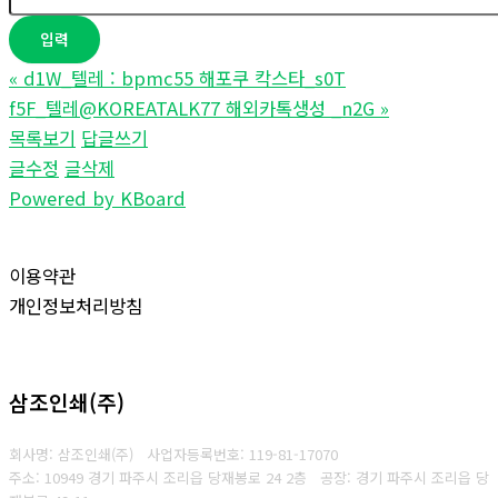
«
d1W_텔레 : bpmc55 해포쿠 칵스타_s0T
f5F_텔레@KOREATALK77 해외카톡생성 _n2G
»
목록보기
답글쓰기
글수정
글삭제
Powered by KBoard
이용약관
개인정보처리방침
삼조인쇄(주)
회사명: 삼조인쇄(주)
사업자등록번호: 119-81-17070
주소: 10949 경기 파주시 조리읍 당재봉로 24 2층 공장: 경기 파주시 조리읍 당