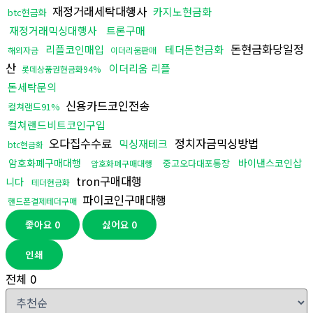
재정거래세탁대행사
카지노현금화
btc현금화
재정거래믹싱대행사
트론구매
돈현금화당일정
리플코인매입
테더돈현금화
해외자금
이더리움판매
산
이더리움 리플
롯데상품권현금화94%
돈세탁문의
신용카드코인전송
컬쳐랜드91%
컬쳐랜드비트코인구입
오다집수수료
정치자금믹싱방법
믹싱재테크
btc현금화
암호화폐구매대행
바이낸스코인삽
중고오다대포통장
암호화폐구매대행
tron구매대행
니다
테더현금화
파이코인구매대행
핸드폰결제테더구매
좋아요
0
싫어요
0
인쇄
전체
0