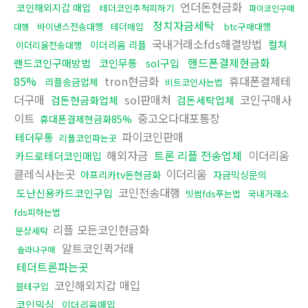
언더돈현금화
코인해외지갑 매입
테더코인추척피하기
파이코인구매
정치자금세탁
바이낸스전송대행
테더매입
btc구매대행
대행
국내거래소fds해결방법
컬쳐
이더리움 리플
이더리움전송대행
핸드폰결제현금화
랜드코인구매방법
코인무통
sol구입
85%
tron현금화
휴대폰결제테
리플송금업체
비트코인사는법
더구매
sol판매처
코인구매사
검돈현금화업체
검돈세탁업체
이트
중고오다대포통장
휴대폰결제현금화85%
파이코인판매
테더무통
리플코인파는곳
해외자금
트론 리플 전송업체
이더리움
카드로테더코인매입
클레식사는곳
이더리움
아프리카tv돈현금화
자금믹싱문의
코인전송대행
도난신용카드코인구입
빗썸fds푸는법
국내거래소
fds피하는법
리플 모든코인현금화
문상세탁
알트코인퀵거래
솔라나구매
테더트론파는곳
코인해외지갑 매입
블테구입
코인믹싱
이더리움매입