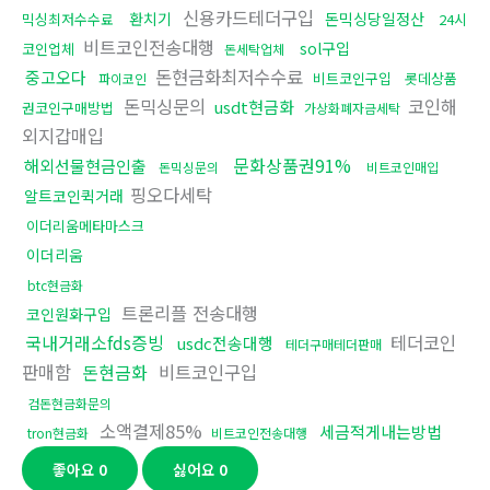
신용카드테더구입
환치기
돈믹싱당일정산
믹싱최저수수료
24시
비트코인전송대행
sol구입
코인업체
돈세탁업체
돈현금화최저수수료
중고오다
비트코인구입
롯데상품
파이코인
돈믹싱문의
코인해
usdt현금화
권코인구매방법
가상화폐자금세탁
외지갑매입
문화상품권91%
해외선물현금인출
돈믹싱문의
비트코인매입
핑오다세탁
알트코인퀵거래
이더리움메타마스크
이더리움
btc현금화
트론리플 전송대행
코인원화구입
국내거래소fds증빙
테더코인
usdc전송대행
테더구매테더판매
판매함
돈현금화
비트코인구입
검돈현금화문의
소액결제85%
세금적게내는방법
tron현금화
비트코인전송대행
좋아요
0
싫어요
0