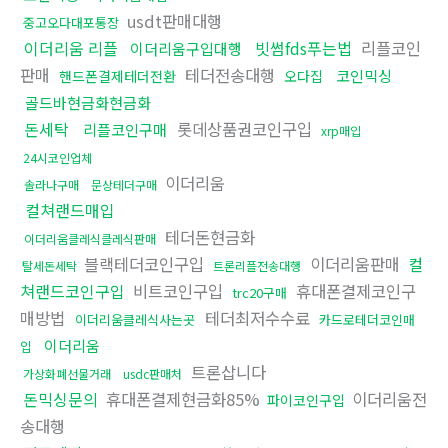
usdt판매대행
중고오다대포통장
이더리움 리플
빗썸fds푸는법
리플코인
이더리움구입대행
판매
테더전송대행
코인믹싱
핸드폰결제테더전환
오다집
골드바현금화현금화
돈세탁
롯데상품권코인구입
리플코인구매
xrp매입
24시코인업체
이더리움
솔라나구매
문상테더구매
컬쳐랜드매입
테더돈현금화
이더리움클레식클레식판매
블랙테더코인구입
이더리움판매
컬
탈세돈세탁
트론리플전송대행
쳐랜드코인구입
비트코인구입
휴대폰결제코인구
trc20구매
매방법
테더최저수수료
이더리움클레식사는곳
카드로테더코인매
이더리움
입
트론삽니다
가상화폐선물거래
usdc판매처
돈믹싱문의
휴대폰결제현금화85%
이더리움전
파이코인구입
송대행