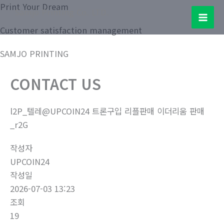
콘
Print Your Dream
Samjo Printing Co. LTD.
텐
Mai
Customer satisfaction management
츠
로
Men
SAMJO PRINTING
건
너
CONTACT US
뛰
기
l2P_텔레@UPCOIN24 트론구입 리플판매 이더리움 판매
_r2G
작성자
UPCOIN24
작성일
2026-07-03 13:23
조회
19