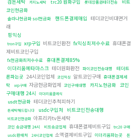
검돈세탁
trc20 원화구입
비트
롯데상품권테더전송
카지노세탁
코인현금화
핸드폰결제매입
테더코인비대면거
솔라나현금화 sol현금화
래
핑믹싱
xrp구입
비트코인환전
fx믹싱최저수수료
휴대폰결
tron구입
제비트코인구입
휴대폰결제85%
fx현금화최저수수료
이더리움메타마스크
테더원화환전
테더트
파이코인전송대행
24시코인업체
알트코인구매
론파는곳
휴대폰결제세
코인믹싱
자금현금화업체
코인
카지노현금화
탁
코인구매대행
xrp구매
구매대행 24시
이더리움클레식
테더코인추척피하기
usdt현금화
usdc구입처
비트코인전송대행
돈세탁해드립니다
아프리카tv돈세탁
비트코인현금화
휴대폰결제비트구입
코인 송금대행 24시
비트송금업체
trc20 구매
소액결제비트구입
이더리움파는곳
usdc판매처
돈
24시코인업체