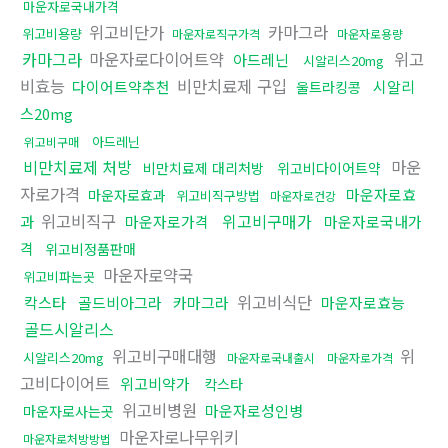
마운자로국내가격
위고비단가
카마그라
위고비용량
마운자로직구가격
마운자로용량
카마그라
마운자로다이어트약
위고
아드레닌
시알리스20mg
비효능
비만치료제 구입
다이어트약추천
시알리
울트라킹콩
스20mg
아드레닌
위고비구매
비만치료제 처방
마운
비만치료제 대리처방
위고비다이어트약
자로가격
마운자로효
마운자로효과
위고비직구방법
마운자로건강
위고비직구
위고비구매가
과
마운자로가격
마운자로국내가
격
위고비정품판매
마운자로약국
위고비파는곳
위고비식단
칵스타
골드비아그라
카마그라
마운자로효능
골드시알리스
위고비구매대행
위
시알리스20mg
마운자로국내출시
마운자로가격
고비다이어트
위고비약가
칵스타
위고비병원
마운자로성인병
마운자로사는곳
마운자로나무위키
마운자로처방방법