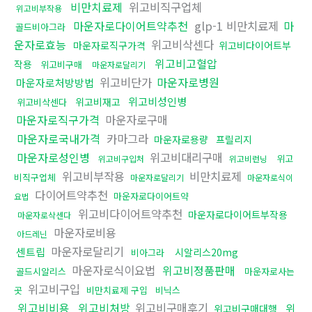
비만치료제
위고비직구업체
위고비부작용
마운자로다이어트약추천
glp-1 비만치료제
마
골드비아그라
운자로효능
위고비삭센다
마운자로직구가격
위고비다이어트부
위고비고혈압
작용
위고비구매
마운자로달리기
위고비단가
마운자로병원
마운자로처방방법
위고비성인병
위고비재고
위고비삭센다
마운자로직구가격
마운자로구매
마운자로국내가격
카마그라
마운자로용량
프릴리지
마운자로성인병
위고비대리구매
위고
위고비구입처
위고비런닝
위고비부작용
비만치료제
비직구업체
마운자로달리기
마운자로식이
다이어트약추천
마운자로다이어트약
요법
위고비다이어트약추천
마운자로다이어트부작용
마운자로삭센다
마운자로비용
아드레닌
마운자로달리기
센트립
시알리스20mg
비아그라
마운자로식이요법
위고비정품판매
골드시알리스
마운자로사는
위고비구입
곳
비만치료제 구입
비닉스
위고비비용
위고비처방
위고비구매후기
위
위고비구매대행