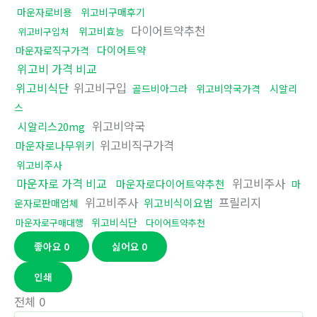
마운자로비용
위고비구매후기
다이어트약추천
위고비효능
위고비구입처
다이어트약
마운자로직구가격
위고비 가격 비교
위고비식단
위고비구입
골드비아그라
위고비약국가격
시알리
스
위고비약국
시알리스20mg
위고비직구가격
마운자로나무위키
위고비주사
마운자로 가격 비교
위고비주사
마운자로다이어트약추천
마
위고비주사
프릴리지
위고비식이요법
운자로판매업체
위고비식단
마운자로구매대행
다이어트약추천
좋아요
0
싫어요
0
인쇄
전체
0