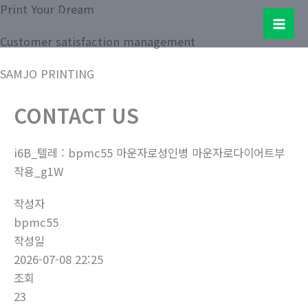
콘
Print Your Dream
Samjo Printing Co. LTD.
텐
Mai
Customer satisfaction management
츠
로
Men
SAMJO PRINTING
건
너
CONTACT US
뛰
기
i6B_텔레 : bpmc55 마운자로성인병 마운자로다이어트부
작용_g1W
작성자
bpmc55
작성일
2026-07-08 22:25
조회
23