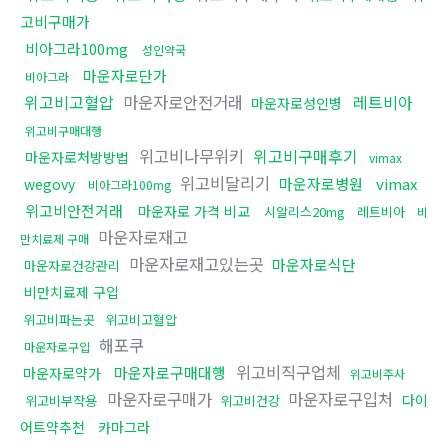
고비구매가
비아그라100mg
성인약국
마운자로단가
비아그라
위고비고혈압
마운자로안전거래
레트비아
마운자로성인병
위고비구매대행
위고비나무위키
위고비구매후기
마운자로처방방법
vimax
위고비달리기
마운자로병원
vimax
wegovy
비아그라100mg
위고비안전거래
마운자로 가격 비교
시알리스20mg
레트비아
비
마운자로재고
만치료제 구매
마운자로재고있는곳
마운자로식단
마운자로건강관리
비만치료제 구입
위고비파는곳
위고비고혈압
해포쿠
마운자로구입
위고비직구업체
마운자로구매대행
마운자로약가
위고비주사
마운자로구매가
마운자로구입처
다이
위고비부작용
위고비건강
어트약추천
카마그라