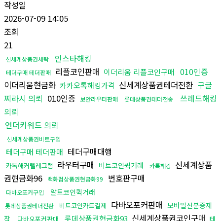
작성일
2026-07-09 14:05
조회
21
인스타해킹
신세계상품권세탁
리플코인판매
010인증
이더리움 리플코인구매
테더구매 테더판매
이더리움현금화
신세계상품권테더전환
구글
카카오톡해킹가격
찌라시 의뢰
010인증
쓰레드해킹
보안라우터판매
롯데상품권테더전송
의뢰
언더키워드 의뢰
신세계상품권비트구입
테더구매대행
테더구매 테더판매
라우터구매
신세계상품
비트코인퀵거래
카톡해커텔레그램
카톡해킹
권현금화96
번호판구매
백화점상품권현금화99
알트코인퀵거래
다바오포커구입
다바오포커판매
모바일신분증제
비트코인카드결제
롯데상품권테더전환
신세계상품권코인구매
롯데상품권현금화93
작
다바오포커판매
테