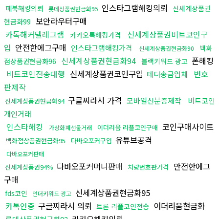
인스타그램해킹의뢰
페북해킹의뢰
신세계상품권
롯데상품권현금화95
보안라우터구매
현금화99
카톡해커텔레그램
신세계상품권비트코인구
카카오톡해킹가격
입
안전한에그구매
인스타그램해킹가격
백화
신세계상품권현금화90
신세계상품권현금화94
폰해킹
점상품권현금화96
블랙키워드 광고
비트코인전송대행
신세계상품권코인구입
번호
테더송금업체
판제작
구글찌라시 가격
모바일신분증제작
비트코인
신세계상품권현금화94
개인거래
인스타해킹
코인구매사이트
이더리움 리플코인구매
가상화폐선물거래
유튜브공격
백화점상품권현금화95
다바오포커구입
다바오포커판매
다바오포커머니판매
안전한에그
신세계상품권94%
차량번호판가격
구매
신세계상품권현금화95
fds코인
언더키워드 광고
카톡인증
구글찌라시 의뢰
이더리움현금화
트론 리플코인전송