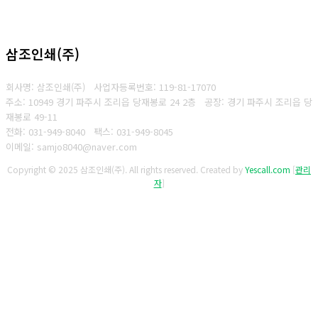
삼조인쇄(주)
회사명: 삼조인쇄(주)
사업자등록번호: 119-81-17070
주소: 10949 경기 파주시 조리읍 당재봉로 24 2층 공장: 경기 파주시 조리읍 당
재봉로 49-11
전화: 031-949-8040
팩스: 031-949-8045
이메일: samjo8040@naver.com
Copyright © 2025 삼조인쇄(주). All rights reserved.
Created by
Yescall.com
[
관리
자
]