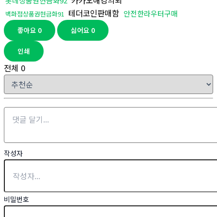
카카오해킹의뢰
롯데상품권현금화92
테더코인판매함
안전한라우터구매
백화점상품권현금화91
좋아요
0
싫어요
0
인쇄
전체
0
작성자
비밀번호