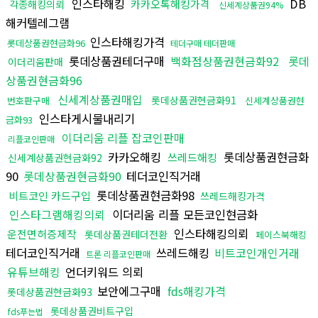
인스타해킹
DB
카카오톡해킹가격
각종해킹의뢰
신세계상품권94%
해커텔레그램
인스타해킹가격
롯데상품권현금화96
테더구매 테더판매
롯데상품권테더구매
백화점상품권현금화92
롯데
이더리움판매
상품권현금화96
신세계상품권매입
롯데상품권현금화91
번호판구매
신세계상품권현
인스타게시물내리기
금화93
이더리움 리플 잡코인판매
리플코인판매
카카오해킹
롯데상품권현금화
쓰레드해킹
신세계상품권현금화92
90
롯데상품권현금화90
테더코인직거래
롯데상품권현금화98
비트코인 카드구입
쓰레드해킹가격
인스타그램해킹의뢰
이더리움 리플 모든코인현금화
인스타해킹의뢰
운전면허증제작
롯데상품권테더전환
페이스북해킹
테더코인직거래
쓰레드해킹
비트코인개인거래
트론 리플코인판매
유튜브해킹
언더키워드 의뢰
보안에그구매
fds해킹가격
롯데상품권현금화93
롯데상품권비트구입
fds푸는법