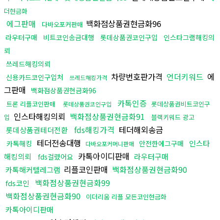
더현금화
에그판매
백화점상품권현금화96
다바오포커판매
라우터구매
비트코인송금대행
롯데상품권코인구입
인스타그램해킹의
뢰
쓰레드해킹의뢰
차량번호판가격
언더키워드
에
신용카드코인구입처
쓰레드해킹가격
그판매
백화점상품권현금화96
카톡인증
트론 리플코인판매
롯데상품권비트코인구
롯데상품권코인구입
인스타해킹의뢰
백화점상품권현금화91
입
블랙키워드 광고
fds해킹가격
테더해외송금
롯데상품권테더전환
테더전송대행
인스타
카톡해킹
안전한에그구매
다바오포커머니판매
카톡아이디판매
해킹의뢰
라우터구매
fds걸렸어요
리플코인판매
백화점상품권현금화90
카톡해커텔레그램
백화점상품권현금화99
fds코인
백화점상품권현금화90
이더리움 리플 모든코인현금화
카톡아이디판매