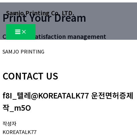
콘
Samjo Printing Co. LTD.
Print Your Dream
텐
츠
Main
로
Menu
Customer satisfaction management
건
너
SAMJO PRINTING
뛰
기
CONTACT US
f8I_텔레@KOREATALK77 운전면허증제
작_m5O
작성자
KOREATALK77